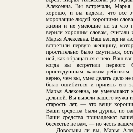
Алексевна. Вы встречали, Марья 
хорошо, и вы видели, что все э
морочащие людей хорошими словам
жизни и не умеющие ни за что п
верили хорошим словам, считали 
Марья Алексевна. Ваш взгляд на л
встретили первую женщину, котор
простительно было смутиться, оста
ней, как обращаться с нею. Ваш вз
когда вы встретили первого 
простодушным, жалким ребенком, з
верно, чем вы, умел делать дело не
было ошибиться и принять его за
Марья Алексевна, не уменьшают 
дельной. Вы вывели вашего мужа из
старость лет, — это вещи хороши
Ваши средства были дурны, но ваш
Ваши средства принадлежат вашей
бесчестье не вам, — но честь вашем
Довольны ли вы, Марья Алек