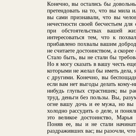
Конечно, вы остались бы довольны
претендовать на то, что вы мила 
вы сами признавали, что вы чело
нечестности своей бесчестьем для
при обстоятельствах вашей ж
интересоваться тем, что к похва
прибавлено похвалы вашим доброде
не считаете достоинством, а скорее
Стало быть, вы не стали бы требов
Но я могу сказать в вашу честь еще
которыми не желал бы иметь дела, я
с другими. Конечно, вы беспощад
если вам нет выгоды делать кому-ни
нибудь глупых страстишек; вы рас
труд, деньги без пользы. Вы, раз
огне вашу дочь и ее мужа, но вы 
холодно рассудить о деле, и понял
это великое достоинство, Марья 
Поняв ее, вы и не стали начинат
раздраживших вас; вы разочли, что