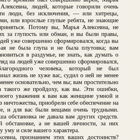
Алексевна, людей, которые говорили очень
ти люди, без исключения, — или хитрецы,
и, или взрослые глупые ребята, не знающие
риняться. Потому вы, Марья Алексевна, не
их за глупость или обман, и вы были правы,
юдей уже совершенно сформировался, когда вы
ая не была глупа и не была плутовка; вам
новиться в раздумье, не знать, как думать о
гляд на людей уже совершенно сформировался,
благородного человека, который не был
нал жизнь не хуже вас, судил о ней не менее
 менее основательно, чем вы; вам простительно
 такого же пройдоху, как вы. Эти ошибки,
моего уважения к вам как женщине умной и
 ничтожества, приобрели себе обеспечение на
е, и для вас были вещами очень трудными.
а обстановка не давала вам других средств.
 обстановке, а не вашей личности, за них
у уму и силе вашего характера.
севна, признанием этих ваших достоинств?