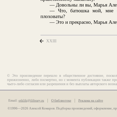
— Довольны ли вы, Марья Але
— Что, батюшка мой, мне б
плоховаты?
— Это и прекрасно, Марья Але
XXIII
© Это произведение перешло в общественное достояние, поскол
прижизненно, либо посмертно, но с момента публикации также про
чьего-либо согласия или разрешения и без выплаты авторского возн
Email:
otklik@ilibrary.ru
О библиотеке
Реклама на сайте
©1996—2026 Алексей Комаров. Подборка произведений, оформление, п