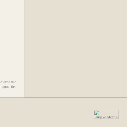
бликовано
лицом без