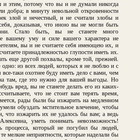
 и этим, потому что вы и не думали никогда
или добра; в минуту невольной откровенности
век злой и нечестный, и не считали злобы и
 себя, доказывая, что иною вы не могли быть
изни. Стало быть, вы не станете много
ле вашему уму и силе вашего характера не
телям, вы и не считаете себя имеющею их, и
 считаете принадлежностью глупости иметь их.
ать еще другой похвалы, кроме той, прежней.
 одно: из всех людей, которых я не люблю и с
 все-таки охотнее буду иметь дело с вами, чем
на там, где это нужно для вашей выгоды. Но
будь вред, вы не станете делать его из каких-
считываете, что не стоит вам терять время,
умеется, рады были бы изжарить на медленном
умели обуздать мстительное влечение, чтобы
и, что изжарить их не удалось бы вам; а ведь
Алексевна, уметь понимать невозможность!
ь процесса, который не погубил бы людей,
 те мелкие неприятности, которые наделали бы