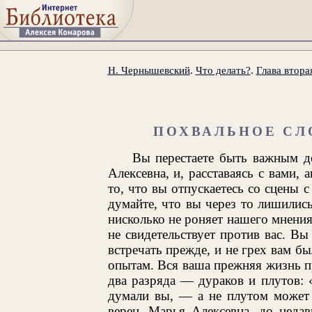
Н. Чернышевский
.
Что делать?
.
Глава втора
ПОХВАЛЬНОЕ СЛ
Вы перестаете быть важным 
Алексевна, и, расставаясь с вами, 
то, что вы отпускаетесь со сцены с
думайте, что вы через то лишилис
нисколько не роняет нашего мнени
не свидетельствует против вас. В
встречать прежде, и не грех вам б
опытам. Вся ваша прежняя жизнь пр
два разряда — дураков и плутов: 
думали вы, — а не плутом может 
верен, Марья Алексевна, до неда