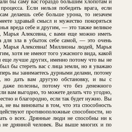
гали бы саму вас гораздо большим хлопотам и
процесса. Если нельзя победить врага, если
сам делаешь себе больше урона, то незачем
имеете здравый смысл и мужество покоряться
нья вреда себе и другим, — это также великое
а, Марья Алексевна, с вами еще можно иметь
а для зла в убыток себе самой, — это очень
во, Марья Алексевна! Миллионы людей, Марья
угим, хотя не имеют того ужасного вида, какой
вы еще лучше других, именно потому что вы не
был бы стереть вас с лица земли, но я уважаю
теперь вы занимаетесь дурными делами, потому
а, но дать вам другую обстановку, и вы с
, даже полезны, потому что без денежного
если вам выгодно, то можете делать что угодно,
естно и благородно, если так будет нужно. Вы
, не вы виноваты в том, что эта способность
е действуют противоположные способности, но
азать о всех. Дрянные люди не способны ни к
 а не дрянной человек. Вы выше многих и по