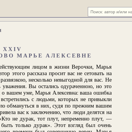
я
XXIV
ОВО МАРЬЕ АЛЕКСЕВНЕ
действующим лицом в жизни Верочки, Марья
автор этого рассказа просит вас не сетовать на
 развязкою, несколько невыгодной для вас. Не
ь уважения. Вы остались одураченною, но это
я о вашем уме, Марья Алексевна: ваша ошибка
ы встретились с людьми, которых не привыкли
ыло обмануться в них, судя по прежним вашим
ивела вас к заключению, что люди делятся на
«Кто не дурак, тот плут, непременно плут, —
быть только дурак». Этот взгляд был очень
внего времени был совершенно верен, Марья