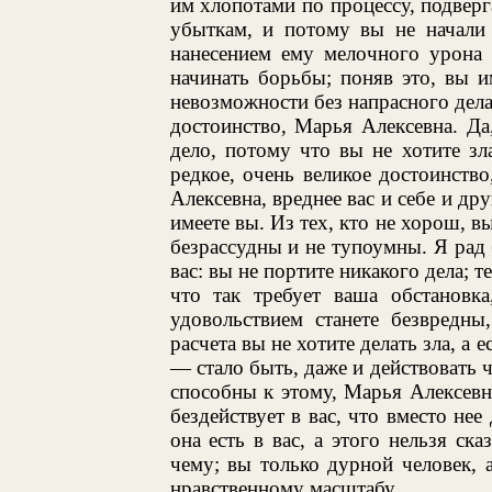
им хлопотами по процессу, подвер
убыткам, и потому вы не начали 
нанесением ему мелочного урона 
начинать борьбы; поняв это, вы 
невозможности без напрасного дела
достоинство, Марья Алексевна. Д
дело, потому что вы не хотите зл
редкое, очень великое достоинст
Алексевна, вреднее вас и себе и др
имеете вы. Из тех, кто не хорош, 
безрассудны и не тупоумны. Я рад 
вас: вы не портите никакого дела; 
что так требует ваша обстановк
удовольствием станете безвредны
расчета вы не хотите делать зла, а 
— стало быть, даже и действовать ч
способны к этому, Марья Алексевна
бездействует в вас, что вместо не
она есть в вас, а этого нельзя ск
чему; вы только дурной человек,
нравственному масштабу.