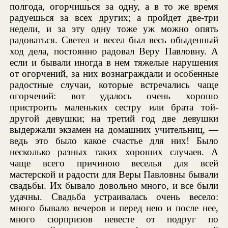
полгода, огорчишься за одну, а в то же время
радуешься за всех других; а пройдет две-три
недели, и за эту одну тоже уж можно опять
радоваться. Светел и весел был весь обыденный
ход дела, постоянно радовал Веру Павловну. А
если и бывали иногда в нем тяжелые нарушения
от огорчений, за них вознаграждали и особенные
радостные случаи, которые встречались чаще
огорчений: вот удалось очень хорошо
пристроить маленьких сестру или брата той-
другой девушки; на третий год две девушки
выдержали экзамен на домашних учительниц, —
ведь это было какое счастье для них! Было
несколько разных таких хороших случаев. А
чаще всего причиною веселья для всей
мастерской и радости для Веры Павловны бывали
свадьбы. Их бывало довольно много, и все были
удачны. Свадьба устраивалась очень весело:
много бывало вечеров и перед нею и после нее,
много сюрпризов невесте от подруг по