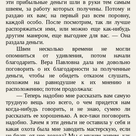
эти прибыльные деньги шли в руки тем самым
швеям, за работу которых получены. Потому и
раздаю их вам; на первый раз всем поровну,
каждой особо. После посмотрим, так ли лучше
распоряжаться ими, или можно еще как-нибудь
другим манером, еще выгоднее для вас. — Она
раздала деньги.
Швеи несколько времени не могли
опомниться от удивления, потом начали
благодарить. Вера Павловна дала им довольно
поговорить о их благодарности за полученные
деньги, чтобы не обидеть отказом слушать,
похожим на равнодушие к их мнению и
расположению; потом продолжала:
— Теперь надобно мне рассказать вам самую
трудную вещь изо всего, о чем придется нам
когда-нибудь говорить, и не знаю, сумею ли
рассказать ее хорошенько. А все-таки поговорить
надобно. Зачем я эти деньги не оставила у себя и
какая охота была мне заводить мастерскую, если
не брать от нее дохода? Мы с мужем живем, как