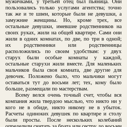
мужичками, у третьей отец был пьяница. Они
пользовались только услугами агентства; точно
так же и те швеи, которые были не девушки, а
замужние женщины. Но, кроме трех, все
остальные девушки, имевшие родственников на
своих руках, жили на общей квартире. Сами они
жили в одних комнатах, по две, по три в одной;
их родственники или родственницы
расположились по своим удобствам: у двух
старух были особые комнаты у каждой,
остальные старухи жили вместе. Для маленьких
мальчиков была своя комната, две другие для
девочек. Положено было, что мальчики могут
оставаться тут до восьми лет; тех, кому было
больше, размещали по мастерствам.
Всему велся очень точный счет, чтобы вся
компания жила твердою мыслью, что никто ни у
кого не в обиде, никто никому не в убыток.
Расчеты одиноких девушек по квартире и столу
были просты. После нескольких колебаний
определили считать за брата или сестру до восьми