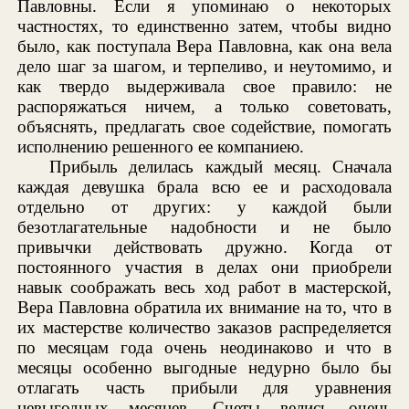
Павловны. Если я упоминаю о некоторых
частностях, то единственно затем, чтобы видно
было, как поступала Вера Павловна, как она вела
дело шаг за шагом, и терпеливо, и неутомимо, и
как твердо выдерживала свое правило: не
распоряжаться ничем, а только советовать,
объяснять, предлагать свое содействие, помогать
исполнению решенного ее компаниею.
Прибыль делилась каждый месяц. Сначала
каждая девушка брала всю ее и расходовала
отдельно от других: у каждой были
безотлагательные надобности и не было
привычки действовать дружно. Когда от
постоянного участия в делах они приобрели
навык соображать весь ход работ в мастерской,
Вера Павловна обратила их внимание на то, что в
их мастерстве количество заказов распределяется
по месяцам года очень неодинаково и что в
месяцы особенно выгодные недурно было бы
отлагать часть прибыли для уравнения
невыгодных месяцев. Счеты велись очень