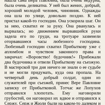
нашла сама Вера Павловна, была очень недурна,
была очень деликатна. У ней был жених, добрый,
хороший молодой человек, чиновник. Однажды
она шла по улице, довольно поздно. К ней
пристал какой-то господин. Она ускорила шаг. Он
за нею, схватил ее за руку. Она рванулась и
вырвалась; но движением вырвавшейся руки
задела его по груди, на тротуаре зазвенели
оторвавшиеся часы любезного господина.
Любезный господин схватил Прибыткову уже с
апломбом и чувством законного права и
закричал: «Воровство! будочник!» Прибежали
два будочника и отвели Прибыткову на съезжую.
В мастерской три дня ничего не знали о ее судьбе
и не могли придумать, куда она пропала. На
четвертый день добрый солдат, один из
служителей при съезжей, принес Вере Павловне
записку от Прибытковой. Тотчас же Лопухов
отправился хлопотать. Ему наговорили
грубостей, он наговорил их вдвое и отправился к
Сержу. Серж и Жюли были на каком-то далеком и