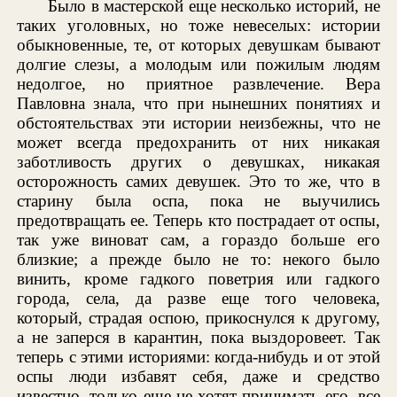
Было в мастерской еще несколько историй, не
таких уголовных, но тоже невеселых: истории
обыкновенные, те, от которых девушкам бывают
долгие слезы, а молодым или пожилым людям
недолгое, но приятное развлечение. Вера
Павловна знала, что при нынешних понятиях и
обстоятельствах эти истории неизбежны, что не
может всегда предохранить от них никакая
заботливость других о девушках, никакая
осторожность самих девушек. Это то же, что в
старину была оспа, пока не выучились
предотвращать ее. Теперь кто пострадает от оспы,
так уже виноват сам, а гораздо больше его
близкие; а прежде было не то: некого было
винить, кроме гадкого поветрия или гадкого
города, села, да разве еще того человека,
который, страдая оспою, прикоснулся к другому,
а не заперся в карантин, пока выздоровеет. Так
теперь с этими историями: когда-нибудь и от этой
оспы люди избавят себя, даже и средство
известно, только еще не хотят принимать его, все