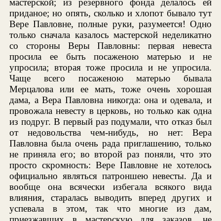
мастерской; из резервного фонда делалось ей
приданое; но опять, сколько и хлопот бывало тут
Вере Павловне, полные руки, разумеется! Одно
только сначала казалось мастерской неделикатно
со стороны Веры Павловны: первая невеста
просила ее быть посаженою матерью и не
упросила; вторая тоже просила и не упросила.
Чаще всего посаженою матерью бывала
Мерцалова или ее мать, тоже очень хорошая
дама, а Вера Павловна никогда: она и одевала, и
провожала невесту в церковь, но только как одна
из подруг. В первый раз подумали, что отказ был
от недовольства чем-нибудь, но нет: Вера
Павловна была очень рада приглашению, только
не приняла его; во второй раз поняли, что это
просто скромность: Вере Павловне не хотелось
официально являться патроншею невесты. Да и
вообще она всячески избегала всякого вида
влияния, старалась выводить вперед других и
успевала в этом, так что многие из дам,
приезжавших в мастерскую для заказов, не