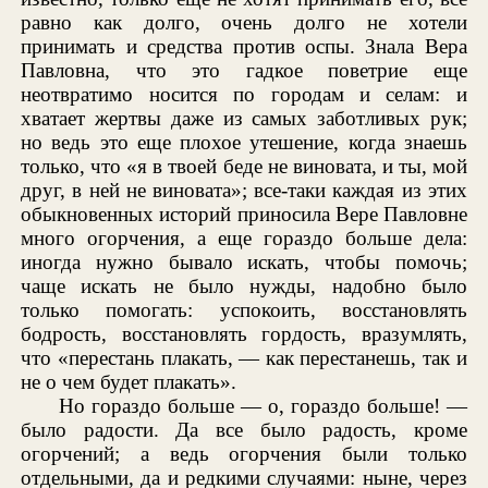
равно как долго, очень долго не хотели
принимать и средства против оспы. Знала Вера
Павловна, что это гадкое поветрие еще
неотвратимо носится по городам и селам: и
хватает жертвы даже из самых заботливых рук;
но ведь это еще плохое утешение, когда знаешь
только, что «я в твоей беде не виновата, и ты, мой
друг, в ней не виновата»; все-таки каждая из этих
обыкновенных историй приносила Вере Павловне
много огорчения, а еще гораздо больше дела:
иногда нужно бывало искать, чтобы помочь;
чаще искать не было нужды, надобно было
только помогать: успокоить, восстановлять
бодрость, восстановлять гордость, вразумлять,
что «перестань плакать, — как перестанешь, так и
не о чем будет плакать».
Но гораздо больше — о, гораздо больше! —
было радости. Да все было радость, кроме
огорчений; а ведь огорчения были только
отдельными, да и редкими случаями: ныне, через