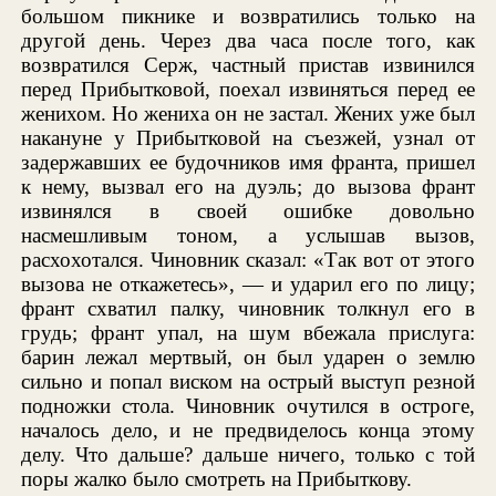
большом пикнике и возвратились только на
другой день. Через два часа после того, как
возвратился Серж, частный пристав извинился
перед Прибытковой, поехал извиняться перед ее
женихом. Но жениха он не застал. Жених уже был
накануне у Прибытковой на съезжей, узнал от
задержавших ее будочников имя франта, пришел
к нему, вызвал его на дуэль; до вызова франт
извинялся в своей ошибке довольно
насмешливым тоном, а услышав вызов,
расхохотался. Чиновник сказал: «Так вот от этого
вызова не откажетесь», — и ударил его по лицу;
франт схватил палку, чиновник толкнул его в
грудь; франт упал, на шум вбежала прислуга:
барин лежал мертвый, он был ударен о землю
сильно и попал виском на острый выступ резной
подножки стола. Чиновник очутился в остроге,
началось дело, и не предвиделось конца этому
делу. Что дальше? дальше ничего, только с той
поры жалко было смотреть на Прибыткову.