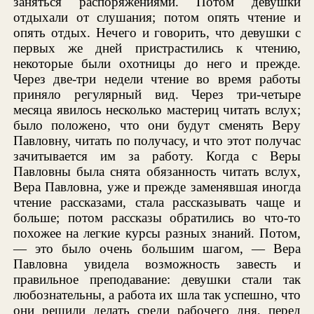
заняться распоряжениями. Потом девушки
отдыхали от слушания; потом опять чтение и
опять отдых. Нечего и говорить, что девушки с
первых же дней пристрастились к чтению,
некоторые были охотницы до него и прежде.
Через две-три недели чтение во время работы
приняло регулярный вид. Через три-четыре
месяца явилось несколько мастериц читать вслух;
было положено, что они будут сменять Веру
Павловну, читать по получасу, и что этот получас
зачитывается им за работу. Когда с Веры
Павловны была снята обязанность читать вслух,
Вера Павловна, уже и прежде заменявшая иногда
чтение рассказами, стала рассказывать чаще и
больше; потом рассказы обратились во что-то
похожее на легкие курсы разных знаний. Потом,
— это было очень большим шагом, — Вера
Павловна увидела возможность завесть и
правильное преподавание: девушки стали так
любознательны, а работа их шла так успешно, что
они решили делать среди рабочего дня, перед