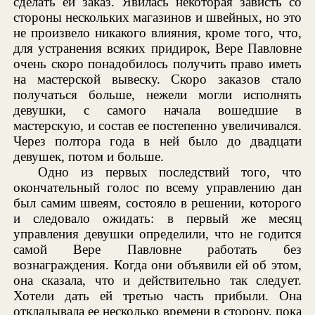
сделать ей заказ. Явилась некоторая зависть со
стороны нескольких магазинов и швейных, но это
не произвело никакого влияния, кроме того, что,
для устранения всяких придирок, Вере Павловне
очень скоро понадобилось получить право иметь
на мастерской вывеску. Скоро заказов стало
получаться больше, нежели могли исполнять
девушки, с самого начала вошедшие в
мастерскую, и состав ее постепенно увеличивался.
Через полтора года в ней было до двадцати
девушек, потом и больше.
Одно из первых последствий того, что
окончательный голос по всему управлению дан
был самим швеям, состояло в решении, которого
и следовало ожидать: в первый же месяц
управления девушки определили, что не годится
самой Вере Павловне работать без
вознаграждения. Когда они объявили ей об этом,
она сказала, что и действительно так следует.
Хотели дать ей третью часть прибыли. Она
откладывала ее несколько времени в сторону, пока