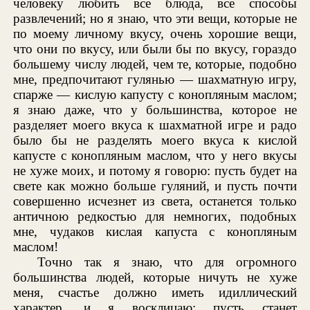
человеку любить все блюда, все способы
развлечений; но я знаю, что эти вещи, которые не
по моему личному вкусу, очень хорошие вещи,
что они по вкусу, или были бы по вкусу, гораздо
большему числу людей, чем те, которые, подобно
мне, предпочитают гулянью — шахматную игру,
спарже — кислую капусту с конопляным маслом;
я знаю даже, что у большинства, которое не
разделяет моего вкуса к шахматной игре и радо
было бы не разделять моего вкуса к кислой
капусте с конопляным маслом, что у него вкусы
не хуже моих, и потому я говорю: пусть будет на
свете как можно больше гуляний, и пусть почти
совершенно исчезнет из света, останется только
античною редкостью для немногих, подобных
мне, чудаков кислая капуста с конопляным
маслом!
Точно так я знаю, что для огромного
большинства людей, которые ничуть не хуже
меня, счастье должно иметь идиллический
характер, и я восклицаю: пусть станет