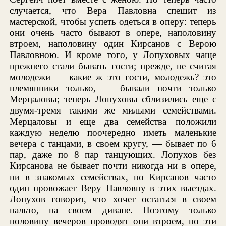
случается, что Вера Павловна спешит из
мастерской, чтобы успеть одеться в оперу: теперь
они очень часто бывают в опере, наполовину
втроем, наполовину один Кирсанов с Верою
Павловною. И кроме того, у Лопуховых чаще
прежнего стали бывать гости; прежде, не считая
молодежи — какие ж это гости, молодежь? это
племянники только, — бывали почти только
Мерцаловы; теперь Лопуховы сблизились еще с
двумя-тремя такими же милыми семействами.
Мерцаловы и еще два семейства положили
каждую неделю поочередно иметь маленькие
вечера с танцами, в своем кругу, — бывает по 6
пар, даже по 8 пар танцующих. Лопухов без
Кирсанова не бывает почти никогда ни в опере,
ни в знакомых семействах, но Кирсанов часто
один провожает Веру Павловну в этих выездах.
Лопухов говорит, что хочет остаться в своем
пальто, на своем диване. Поэтому только
половину вечеров проводят они втроем, но эти