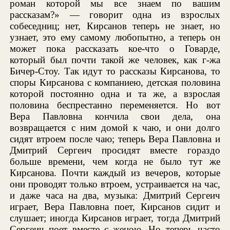
роман которой мы все знаем по вашим
рассказам?» — говорит одна из взрослых
собеседниц; нет, Кирсанов теперь не знает, но
узнает, это ему самому любопытно, а теперь он
может пока рассказать кое-что о Говарде,
который был почти такой же человек, как г-жа
Бичер-Стоу. Так идут то рассказы Кирсанова, то
споры Кирсанова с компаниею, детская половина
которой постоянно одна и та же, а взрослая
половина беспрестанно переменяется. Но вот
Вера Павловна кончила свои дела, она
возвращается с ним домой к чаю, и они долго
сидят втроем после чаю; теперь Вера Павловна и
Дмитрий Сергеич просидят вместе гораздо
больше времени, чем когда не было тут же
Кирсанова. Почти каждый из вечеров, которые
они проводят только втроем, устраивается на час,
и даже часа на два, музыка: Дмитрий Сергеич
играет, Вера Павловна поет, Кирсанов сидит и
слушает; иногда Кирсанов играет, тогда Дмитрий
Сергеич поет вместе с женою. Но теперь часто