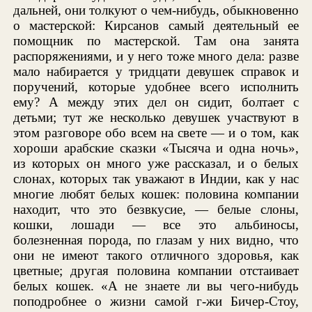
дальней, они толкуют о чем-нибудь, обыкновенно
о мастерской: Кирсанов самый деятельный ее
помощник по мастерской. Там она занята
распоряжениями, и у него тоже много дела: разве
мало набирается у тридцати девушек справок и
поручений, которые удобнее всего исполнить
ему? А между этих дел он сидит, болтает с
детьми; тут же несколько девушек участвуют в
этом разговоре обо всем на свете — и о том, как
хороши арабские сказки «Тысяча и одна ночь»,
из которых он много уже рассказал, и о белых
слонах, которых так уважают в Индии, как у нас
многие любят белых кошек: половина компании
находит, что это безвкусие, — белые слоны,
кошки, лошади — все это альбиносы,
болезненная порода, по глазам у них видно, что
они не имеют такого отличного здоровья, как
цветные; другая половина компании отстаивает
белых кошек. «А не знаете ли вы чего-нибудь
поподробнее о жизни самой г-жи Бичер-Стоу,