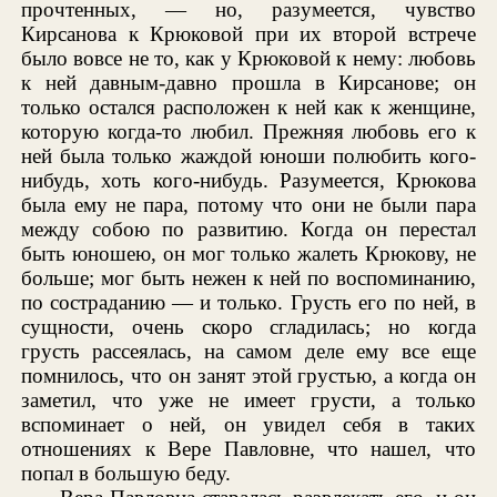
прочтенных, — но, разумеется, чувство
Кирсанова к Крюковой при их второй встрече
было вовсе не то, как у Крюковой к нему: любовь
к ней давным-давно прошла в Кирсанове; он
только остался расположен к ней как к женщине,
которую когда-то любил. Прежняя любовь его к
ней была только жаждой юноши полюбить кого-
нибудь, хоть кого-нибудь. Разумеется, Крюкова
была ему не пара, потому что они не были пара
между собою по развитию. Когда он перестал
быть юношею, он мог только жалеть Крюкову, не
больше; мог быть нежен к ней по воспоминанию,
по состраданию — и только. Грусть его по ней, в
сущности, очень скоро сгладилась; но когда
грусть рассеялась, на самом деле ему все еще
помнилось, что он занят этой грустью, а когда он
заметил, что уже не имеет грусти, а только
вспоминает о ней, он увидел себя в таких
отношениях к Вере Павловне, что нашел, что
попал в большую беду.