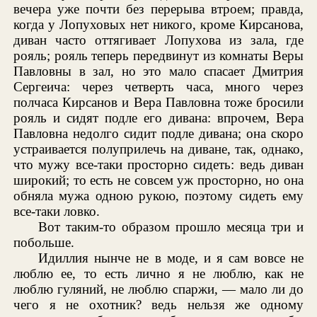
вечера уже почти без перерыва втроем; правда,
когда у Лопуховых нет никого, кроме Кирсанова,
диван часто оттягивает Лопухова из зала, где
рояль; рояль теперь передвинут из комнаты Веры
Павловны в зал, но это мало спасает Дмитрия
Сергеича: через четверть часа, много через
полчаса Кирсанов и Вера Павловна тоже бросили
рояль и сидят подле его дивана: впрочем, Вера
Павловна недолго сидит подле дивана; она скоро
устраивается полуприлечь на диване, так, однако,
что мужу все-таки просторно сидеть: ведь диван
широкий; то есть не совсем уж просторно, но она
обняла мужа одною рукою, поэтому сидеть ему
все-таки ловко.
Вот таким-то образом прошло месяца три и
побольше.
Идиллия нынче не в моде, и я сам вовсе не
люблю ее, то есть лично я не люблю, как не
люблю гуляний, не люблю спаржи, — мало ли до
чего я не охотник? ведь нельзя же одному