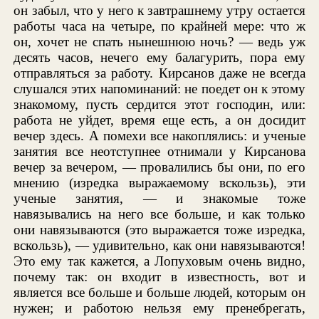
он забыл, что у него к завтрашнему утру остается
работы часа на четыре, по крайней мере: что ж
он, хочет не спать нынешнюю ночь? — ведь уж
десять часов, нечего ему балагурить, пора ему
отправляться за работу. Кирсанов даже не всегда
слушался этих напоминаний: не поедет он к этому
знакомому, пусть сердится этот господин, или:
работа не уйдет, время еще есть, а он досидит
вечер здесь. А помехи все накоплялись: и ученые
занятия все неотступнее отнимали у Кирсанова
вечер за вечером, — провалились бы они, по его
мнению (изредка выражаемому вскользь), эти
ученые занятия, — и знакомые тоже
навязывались на него все больше, и как только
они навязываются (это выражается тоже изредка,
вскользь), — удивительно, как они навязываются!
Это ему так кажется, а Лопуховым очень видно,
почему так: он входит в известность, вот и
является все больше и больше людей, которым он
нужен; и работою нельзя ему пренебрегать,