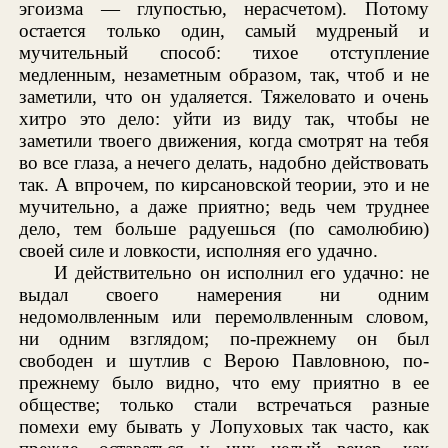
эгоизма — глупостью, нерасчетом). Потому
остается только один, самый мудреный и
мучительный способ: тихое отступление
медленным, незаметным образом, так, чтоб и не
заметили, что он удаляется. Тяжеловато и очень
хитро это дело: уйти из виду так, чтобы не
заметили твоего движения, когда смотрят на тебя
во все глаза, а нечего делать, надобно действовать
так. А впрочем, по кирсановской теории, это и не
мучительно, а даже приятно; ведь чем труднее
дело, тем больше радуешься (по самолюбию)
своей силе и ловкости, исполняя его удачно.
И действительно он исполнил его удачно: не
выдал своего намерения ни одним
недомолвленным или перемолвленным словом,
ни одним взглядом; по-прежнему он был
свободен и шутлив с Верою Павловною, по-
прежнему было видно, что ему приятно в ее
обществе; только стали встречаться разные
помехи ему бывать у Лопуховых так часто, как