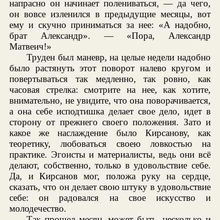
напрасно он начинает полениваться, — да чего,
он вовсе изленился в предыдущие месяцы, вот
ему и скучно приниматься за нее: «А надобно,
брат Александр». — «Пора, Александр
Матвеич!»
Труден был маневр, на целые недели надобно
было растянуть этот поворот налево кругом и
повертываться так медленно, так ровно, как
часовая стрелка: смотрите на нее, как хотите,
внимательно, не увидите, что она поворачивается,
а она себе исподтишка делает свое дело, идет в
сторону от прежнего своего положения. Зато и
какое же наслаждение было Кирсанову, как
теоретику, любоваться своею ловкостью на
практике. Эгоисты и материалисты, ведь они всё
делают, собственно, только в удовольствие себе.
Да, и Кирсанов мог, положа руку на сердце,
сказать, что он делает свою штуку в удовольствие
себе: он радовался на свое искусство и
молодечество.
Так прошел месяц, может быть, несколько и