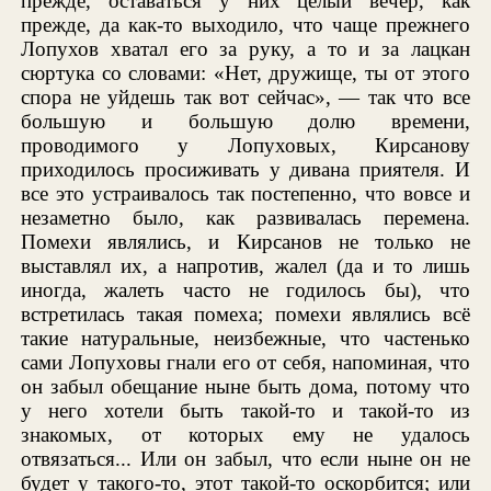
прежде, оставаться у них целый вечер, как
прежде, да как-то выходило, что чаще прежнего
Лопухов хватал его за руку, а то и за лацкан
сюртука со словами: «Нет, дружище, ты от этого
спора не уйдешь так вот сейчас», — так что все
большую и большую долю времени,
проводимого у Лопуховых, Кирсанову
приходилось просиживать у дивана приятеля. И
все это устраивалось так постепенно, что вовсе и
незаметно было, как развивалась перемена.
Помехи являлись, и Кирсанов не только не
выставлял их, а напротив, жалел (да и то лишь
иногда, жалеть часто не годилось бы), что
встретилась такая помеха; помехи являлись всё
такие натуральные, неизбежные, что частенько
сами Лопуховы гнали его от себя, напоминая, что
он забыл обещание ныне быть дома, потому что
у него хотели быть такой-то и такой-то из
знакомых, от которых ему не удалось
отвязаться... Или он забыл, что если ныне он не
будет у такого-то, этот такой-то оскорбится; или