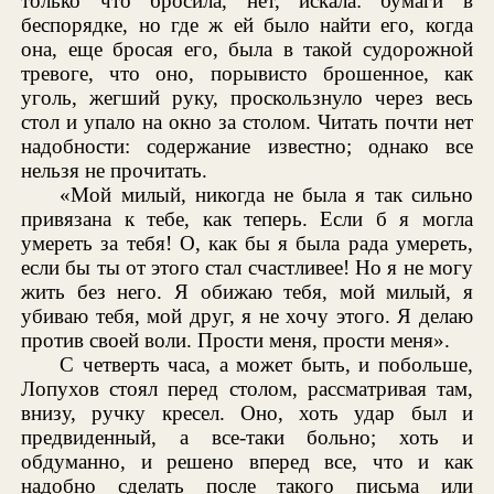
только что бросила, нет, искала: бумаги в
беспорядке, но где ж ей было найти его, когда
она, еще бросая его, была в такой судорожной
тревоге, что оно, порывисто брошенное, как
уголь, жегший руку, проскользнуло через весь
стол и упало на окно за столом. Читать почти нет
надобности: содержание известно; однако все
нельзя не прочитать.
«Мой милый, никогда не была я так сильно
привязана к тебе, как теперь. Если б я могла
умереть за тебя! О, как бы я была рада умереть,
если бы ты от этого стал счастливее! Но я не могу
жить без него. Я обижаю тебя, мой милый, я
убиваю тебя, мой друг, я не хочу этого. Я делаю
против своей воли. Прости меня, прости меня».
С четверть часа, а может быть, и побольше,
Лопухов стоял перед столом, рассматривая там,
внизу, ручку кресел. Оно, хоть удар был и
предвиденный, а все-таки больно; хоть и
обдуманно, и решено вперед все, что и как
надобно сделать после такого письма или