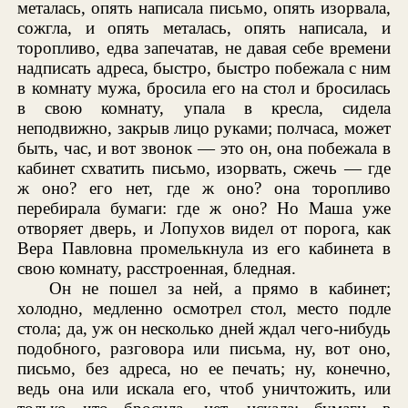
металась, опять написала письмо, опять изорвала,
сожгла, и опять металась, опять написала, и
торопливо, едва запечатав, не давая себе времени
надписать адреса, быстро, быстро побежала с ним
в комнату мужа, бросила его на стол и бросилась
в свою комнату, упала в кресла, сидела
неподвижно, закрыв лицо руками; полчаса, может
быть, час, и вот звонок — это он, она побежала в
кабинет схватить письмо, изорвать, сжечь — где
ж оно? его нет, где ж оно? она торопливо
перебирала бумаги: где ж оно? Но Маша уже
отворяет дверь, и Лопухов видел от порога, как
Вера Павловна промелькнула из его кабинета в
свою комнату, расстроенная, бледная.
Он не пошел за ней, а прямо в кабинет;
холодно, медленно осмотрел стол, место подле
стола; да, уж он несколько дней ждал чего-нибудь
подобного, разговора или письма, ну, вот оно,
письмо, без адреса, но ее печать; ну, конечно,
ведь она или искала его, чтоб уничтожить, или