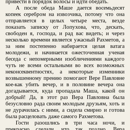
привести в порядок волосы и идти обедать.
А после обеда Маше дается восемьдесят
копеек серебром на извозчика, потому что она
отправляется в целых четыре места, везде
показать записку от Лопухова, что, дескать,
свободен я, господа, и рад вас видеть; и через
несколько времени является ужасный Рахметов, а
за ним постепенно набирается целая ватага
молодежи, и начинается ожесточенная ученая
беседа с непомерными изобличениями каждого
чуть не всеми остальными во всех возможных
неконсеквентностях, а некоторые изменники
возвышенному прению помогают Вере Павловне
кое-как убить вечер, и в половине вечера она
догадывается, куда пропадала Маша, какой он
добрый! Да, в этот раз Вера Павловна была
безусловно рада своим молодым друзьям, хоть и
не дурачилась с ними, а сидела смирно и готова
была расцеловать даже самого Рахметова.
Гости разошлись в три часа ночи, и
прекрасно сделали, что так поздно. Вера