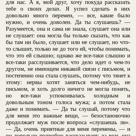
для нас. А я, мой друг, хочу покуда рассказать
тебе о своих делах. Я успел сделать в них
довольно много перемен, — все, какие было
нужно, и очень доволен. Да ты слушаешь? —
Разумеется, она и сама не знала, слушает она или
не слушает: она могла бы только сказать, что как
бы там ни было, слушает или не слушает, но что-
то слышит, только не до того ей, чтобы понимать,
что это ей слышно; однако же все-таки слышно и
все-таки расслушивается, что дело идет о чем-то
другом, не имеющем никакой связи с письмом, и
постепенно она стала слушать, потому что тянет к
этому: нервы хотят заняться чем-нибудь, не
письмом, и хоть долго ничего не могла понять,
но все-таки успокоивалась холодным и
довольным тоном голоса мужа; а потом стала
даже и понимать. — Да ты слушай, потому что
для меня это важные вещи, — безостановочно
продолжает муж после вопроса «слушаешь ли».
— Да, очень приятные для меня перемены, — и
он довольно подробно рассказывает; да ведь она