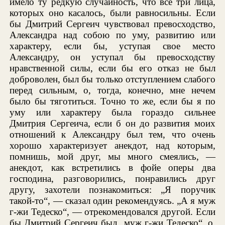
имело ту редкую случайность, что все три лица,
которых оно касалось, были равносильны. Если
бы Дмитрий Сергеич чувствовал превосходство,
Александра над собою по уму, развитию или
характеру, если бы, уступая свое место
Александру, он уступал бы превосходству
нравственной силы, если бы его отказ не был
доброволен, был бы только отступлением слабого
перед сильным, о, тогда, конечно, мне нечем
было бы тяготиться. Точно то же, если бы я по
уму или характеру была гораздо сильнее
Дмитрия Сергеича, если б он до развития моих
отношений к Александру был тем, что очень
хорошо характеризует анекдот, над которым,
помнишь, мой друг, мы много смеялись, —
анекдот, как встретились в фойе оперы два
господина, разговорились, понравились друг
другу, захотели познакомиться: „Я поручик
такой-то“, — сказал один рекомендуясь. „А я муж
г-жи Тедеско“, — отрекомендовался другой. Если
бы Дмитрий Сергеич был „муж г-жи Тедеско“, о,