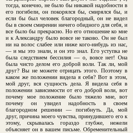
тогда, конечно, не было бы никакой надобности в
его погибели, он покорялся бы, смирялся бы, и
если бы был человек благородный, он не видел
бы в своем смирении ничего обидного для себя, и
все было бы прекрасно. Но его отношение ко мне
и к Александру было вовсе не таково. Он не был
ни на волос слабее или ниже кого-нибудь из нас,
— и мы это знали, и он это знал. Его уступка не
была следствием бессилия — о, вовсе нет! Она
была чисто делом его доброй воли. Так ли, мой
друг? Вы не можете отрицать этого. Поэтому в
каком же положении видела я себя? Вот в этом,
мой друг, вся сущность дела. Я видела себя в
положении зависимости от его доброй воли, вот
почему мое положение было тяжело мне, вот
почему он увидел надобность в своем
благородном решении — погибнуть. Да, мой
друг, причина моего чувства, принудившего его к
этому, скрывалась гораздо глубже, нежели
объясняет он в вашем письме. Обременительный