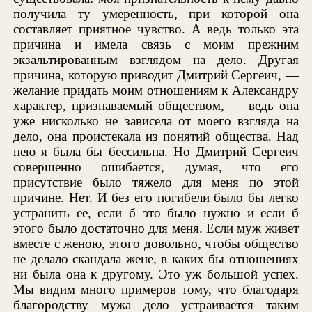
получила ту умеренность, при которой она
составляет приятное чувство. А ведь только эта
причина и имела связь с моим прежним
экзальтированным взглядом на дело. Другая
причина, которую приводит Дмитрий Сергеич, —
желание придать моим отношениям к Александру
характер, признаваемый обществом, — ведь она
уже нисколько не зависела от моего взгляда на
дело, она проистекала из понятий общества. Над
нею я была бы бессильна. Но Дмитрий Сергеич
совершенно ошибается, думая, что его
присутствие было тяжело для меня по этой
причине. Нет. И без его погибели было бы легко
устранить ее, если б это было нужно и если б
этого было достаточно для меня. Если муж живет
вместе с женою, этого довольно, чтобы общество
не делало скандала жене, в каких бы отношениях
ни была она к другому. Это уж большой успех.
Мы видим много примеров тому, что благодаря
благородству мужа дело устраивается таким