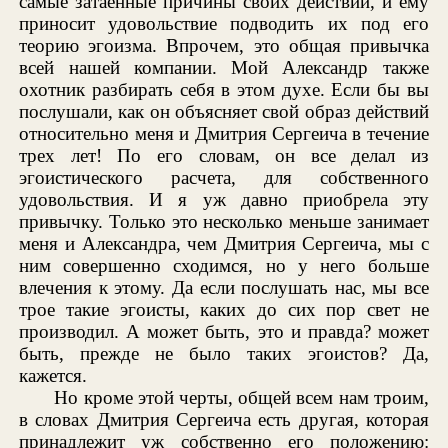
самые затаенные причины своих действий, и ему
приносит удовольствие подводить их под его
теорию эгоизма. Впрочем, это общая привычка
всей нашей компании. Мой Александр также
охотник разбирать себя в этом духе. Если бы вы
послушали, как он объясняет свой образ действий
относительно меня и Дмитрия Сергеича в течение
трех лет! По его словам, он все делал из
эгоистического расчета, для собственного
удовольствия. И я уж давно приобрела эту
привычку. Только это несколько меньше занимает
меня и Александра, чем Дмитрия Сергеича, мы с
ним совершенно сходимся, но у него больше
влечения к этому. Да если послушать нас, мы все
трое такие эгоисты, каких до сих пор свет не
производил. А может быть, это и правда? может
быть, прежде не было таких эгоистов? Да,
кажется.
Но кроме этой черты, общей всем нам троим,
в словах Дмитрия Сергеича есть другая, которая
принадлежит уж собственно его положению: