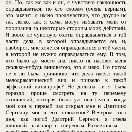
он. Но, так же как и он, я чувствую наклонность
оправдываться; по его словам (очень верным),
это значит: я имею предчувствие, что другие не
так легко, как я сама, могут избавить меня от
порицания за некоторые стороны моих действий.
Я вовсе не чувствую охоты оправдываться в той
части дела, в которой оправдывается он, и,
наоборот, мне хочется оправдываться в той части,
в которой не нужно оправдываться ему. В том,
что было до моего сна, никто не назовет меня
сколько-нибудь виноватою, это я знаю. Но потом
не я ли была причиною, что дело имело такой
мелодраматический вид и привело к такой
эффектной катастрофе? Не должна ли я была
гораздо проще смотреть на ту перемену
отношений, которая была уж неизбежна, когда
мой сон в первый раз открыл мне и Дмитрию
Сергеичу мое и его положение? Вечером того
дня, как погиб Дмитрий Сергеич, я имела
длинный разговор с свирепым Рахметовым —
какой это нежный и добрый человек! он говорил