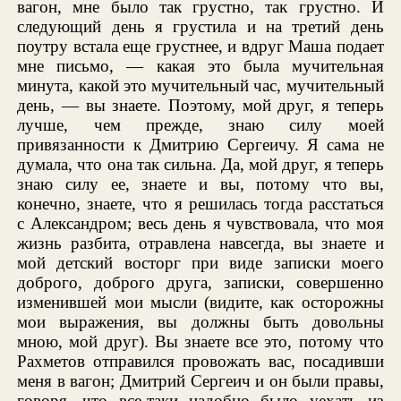
вагон, мне было так грустно, так грустно. И
следующий день я грустила и на третий день
поутру встала еще грустнее, и вдруг Маша подает
мне письмо, — какая это была мучительная
минута, какой это мучительный час, мучительный
день, — вы знаете. Поэтому, мой друг, я теперь
лучше, чем прежде, знаю силу моей
привязанности к Дмитрию Сергеичу. Я сама не
думала, что она так сильна. Да, мой друг, я теперь
знаю силу ее, знаете и вы, потому что вы,
конечно, знаете, что я решилась тогда расстаться
с Александром; весь день я чувствовала, что моя
жизнь разбита, отравлена навсегда, вы знаете и
мой детский восторг при виде записки моего
доброго, доброго друга, записки, совершенно
изменившей мои мысли (видите, как осторожны
мои выражения, вы должны быть довольны
мною, мой друг). Вы знаете все это, потому что
Рахметов отправился провожать вас, посадивши
меня в вагон; Дмитрий Сергеич и он были правы,
говоря, что все-таки надобно было уехать из