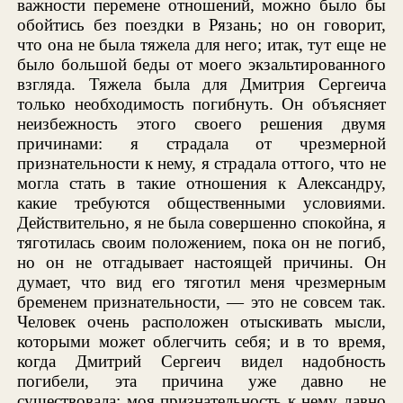
важности перемене отношений, можно было бы
обойтись без поездки в Рязань; но он говорит,
что она не была тяжела для него; итак, тут еще не
было большой беды от моего экзальтированного
взгляда. Тяжела была для Дмитрия Сергеича
только необходимость погибнуть. Он объясняет
неизбежность этого своего решения двумя
причинами: я страдала от чрезмерной
признательности к нему, я страдала оттого, что не
могла стать в такие отношения к Александру,
какие требуются общественными условиями.
Действительно, я не была совершенно спокойна, я
тяготилась своим положением, пока он не погиб,
но он не отгадывает настоящей причины. Он
думает, что вид его тяготил меня чрезмерным
бременем признательности, — это не совсем так.
Человек очень расположен отыскивать мысли,
которыми может облегчить себя; и в то время,
когда Дмитрий Сергеич видел надобность
погибели, эта причина уже давно не
существовала: моя признательность к нему давно