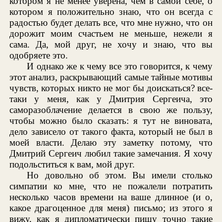
котором я не менее уверена, чем в самой себе, о
котором я положительно знаю, что он всегда с
радостью будет делать все, что мне нужно, что он
дорожит моим счастьем не меньше, нежели я
сама. Да, мой друг, не хочу и знаю, что вы
одобряете это.
И однако же к чему все это говорится, к чему
этот анализ, раскрывающий самые тайные мотивы
чувств, которых никто не мог бы доискаться? все-
таки у меня, как у Дмитрия Сергеича, это
саморазоблачение делается в свою же пользу,
чтобы можно было сказать: я тут не виновата,
дело зависело от такого факта, который не был в
моей власти. Делаю эту заметку потому, что
Дмитрий Сергеич любил такие замечания. Я хочу
подольститься к вам, мой друг.
Но довольно об этом. Вы имели столько
симпатии ко мне, что не пожалели потратить
несколько часов времени на ваше длинное (и о,
какое драгоценное для меня) письмо; из этого я
вижу, как я дипломатически пишу точно такие