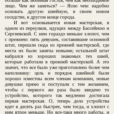
больше как любимая гостья, чем как необходимое
лицо. Чем же заняться? — Ясно чем: надобно
основать другую швейную, в своем новом
соседстве, в другом конце города.
И вот основывается новая мастерская, в
одном из переулков, идущих между Бассейною и
Сергиевской. С нею гораздо меньше хлопот, чем
с прежнею: пять девушек, составившие основной
штат, перешли сюда из прежней мастерской, где
места их были заняты новыми; остальной штат
набрался из хороших знакомых тех швей,
которые работали в прежней мастерской. А это
значит, что все было уже приготовлено более чем
наполовину: цель и порядок швейной были
хорошо известны всем членам компании, новые
девушки прямо и поступали с тем желанием,
чтобы с первого же раза было введено то
устройство, которого так медленно достигала
первая мастерская. О, теперь дело устройства
идет в десять раз быстрее, чем тогда, и хлопот с
ним втрое меньше. Но все-таки много работы, и