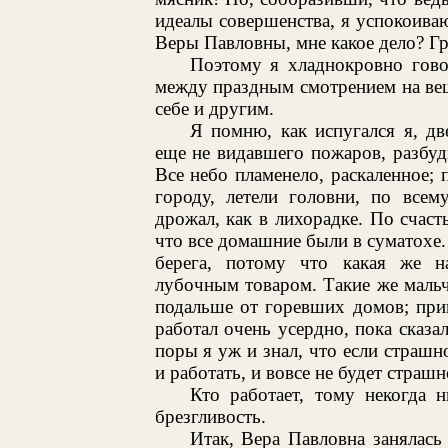
идеалы совершенства, я успокоиваюс
Веры Павловны, мне какое дело? Гр
Поэтому я хладнокровно гов
между праздным смотрением на ве
себе и другим.
Я помню, как испугался я, дв
еще не видавшего пожаров, разбу
Все небо пламенело, раскаленное;
городу, летели головни, по всем
дрожал, как в лихорадке. По счаст
что все домашние были в суматохе.
берега, потому что какая же на
лубочным товаром. Такие же мальчи
подальше от горевших домов; прин
работал очень усердно, пока сказа
поры я уж и знал, что если страшн
и работать, и вовсе не будет страшн
Кто работает, тому некогда 
брезгливость.
Итак, Вера Павловна занялась