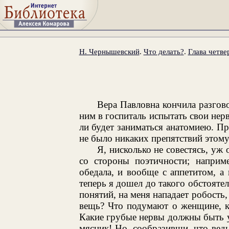
Н. Чернышевский
.
Что делать?
.
Глава четве
Вера Павловна кончила разгово
ним в госпиталь испытать свои нер
ли будет заниматься анатомиею. Пр
не было никаких препятствий этом
Я, нисколько не совестясь, у
со стороны поэтичности; наприм
обедала, и вообще с аппетитом, а 
теперь я дошел до такого обстоятел
понятий, на меня нападает робость
вещь? Что подумают о женщине, к
Какие грубые нервы должны быть у 
мясник! Но, сообразивши, что вед