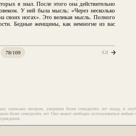
орых я знал. После этого она действительно
ловеком. У ней была мысль: «Через несколько
 на своих ногах». Это великая мысль. Полного
мости. Бедные женщины, как немногие из вас
XII
78/109
ьку написано автором, умершим более семидесяти лет назад, и опу
шло более семидесяти лет. Оно может свободно использоваться любым 
аграждения.