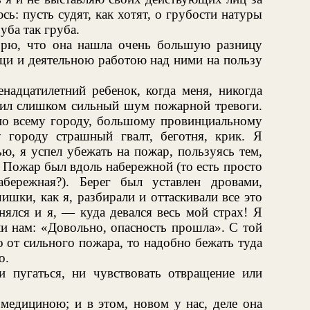
ь: пусть судят, как хотят, о грубости натуры
уба так груба.
орю, что она нашла очень большую разницу
щи и деятельною работою над ними на пользу
енадцатилетний ребенок, когда меня, никогда
дил слишком сильный шум пожарной тревоги.
 по всему городу, большому провинциальному
у городу страшный гвалт, беготня, крик. Я
ью, я успел убежать на пожар, пользуясь тем,
 Пожар был вдоль набережной (то есть просто
бережная?). Берег был уставлен дровами,
шки, как я, разбирали и оттаскивали все это
ялся и я, — куда девался весь мой страх! Я
ли нам: «Довольно, опасность прошла». С той
о от сильного пожара, то надобно бежать туда
о.
ни пугаться, ни чувствовать отвращение или
 медициною; и в этом, новом у нас, деле она