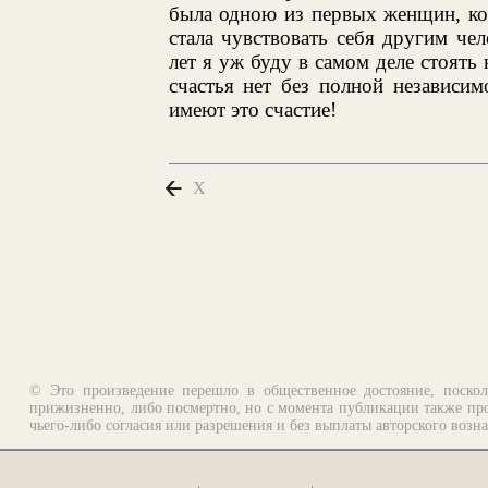
была одною из первых женщин, кот
стала чувствовать себя другим че
лет я уж буду в самом деле стоять
счастья нет без полной независи
имеют это счастие!
X
© Это произведение перешло в общественное достояние, поскол
прижизненно, либо посмертно, но с момента публикации также про
чьего-либо согласия или разрешения и без выплаты авторского возн