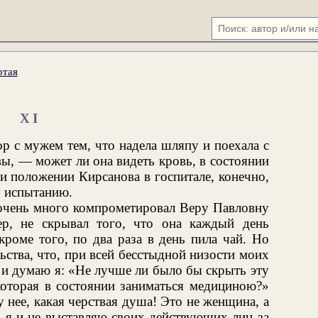
ртая
XI
р с мужем тем, что надела шляпу и поехала с
вы, — может ли она видеть кровь, в состоянии
и положении Кирсанова в госпитале, конечно,
у испытанию.
ж очень много компрометировал Веру Павловну
ер, не скрывал того, что она каждый день
кроме того, по два раза в день пила чай. Но
ьства, что, при всей бесстыдной низости моих
, и думаю я: «Не лучше ли было бы скрыть эту
оторая в состоянии заниматься медициною?»
нее, какая черствая душа! Это не женщина, а
ь я и не выставляю своих действующих лиц за