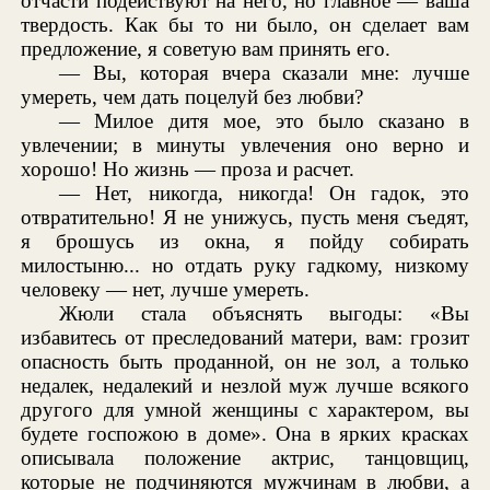
отчасти подействуют на него, но главное — ваша
твердость. Как бы то ни было, он сделает вам
предложение, я советую вам принять его.
— Вы, которая вчера сказали мне: лучше
умереть, чем дать поцелуй без любви?
— Милое дитя мое, это было сказано в
увлечении; в минуты увлечения оно верно и
хорошо! Но жизнь — проза и расчет.
— Нет, никогда, никогда! Он гадок, это
отвратительно! Я не унижусь, пусть меня съедят,
я брошусь из окна, я пойду собирать
милостыню... но отдать руку гадкому, низкому
человеку — нет, лучше умереть.
Жюли стала объяснять выгоды: «Вы
избавитесь от преследований матери, вам: грозит
опасность быть проданной, он не зол, а только
недалек, недалекий и незлой муж лучше всякого
другого для умной женщины с характером, вы
будете госпожою в доме». Она в ярких красках
описывала положение актрис, танцовщиц,
которые не подчиняются мужчинам в любви, а