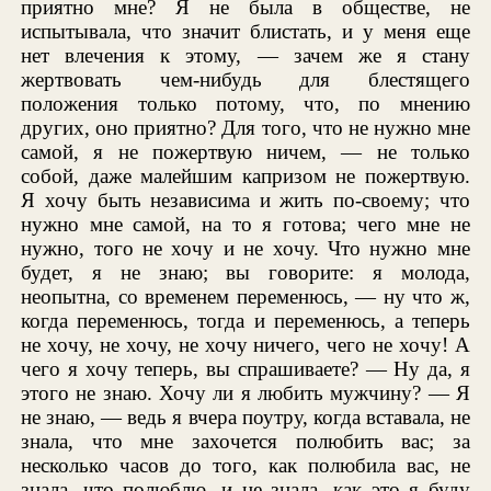
приятно мне? Я не была в обществе, не
испытывала, что значит блистать, и у меня еще
нет влечения к этому, — зачем же я стану
жертвовать чем-нибудь для блестящего
положения только потому, что, по мнению
других, оно приятно? Для того, что не нужно мне
самой, я не пожертвую ничем, — не только
собой, даже малейшим капризом не пожертвую.
Я хочу быть независима и жить по-своему; что
нужно мне самой, на то я готова; чего мне не
нужно, того не хочу и не хочу. Что нужно мне
будет, я не знаю; вы говорите: я молода,
неопытна, со временем переменюсь, — ну что ж,
когда переменюсь, тогда и переменюсь, а теперь
не хочу, не хочу, не хочу ничего, чего не хочу! А
чего я хочу теперь, вы спрашиваете? — Ну да, я
этого не знаю. Хочу ли я любить мужчину? — Я
не знаю, — ведь я вчера поутру, когда вставала, не
знала, что мне захочется полюбить вас; за
несколько часов до того, как полюбила вас, не
знала, что полюблю, и не знала, как это я буду