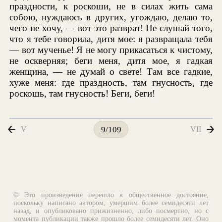
праздности, к роскоши, не в силах жить сама
собою, нуждаюсь в других, угождаю, делаю то,
чего не хочу, — вот это разврат! Не слушай того,
что я тебе говорила, дитя мое: я развращала тебя
— вот мученье! Я не могу прикасаться к чистому,
не оскверняя; беги меня, дитя мое, я гадкая
женщина, — не думай о свете! Там все гадкие,
хуже меня: где праздность, там гнусность, где
роскошь, там гнусность! Беги, беги!
V
VII
9/109
© Это произведение перешло в общественное достояние,
поскольку написано автором, умершим более семидесяти лет
назад, и опубликовано прижизненно, либо посмертно, но с
момента публикации также прошло более семидесяти лет. Оно