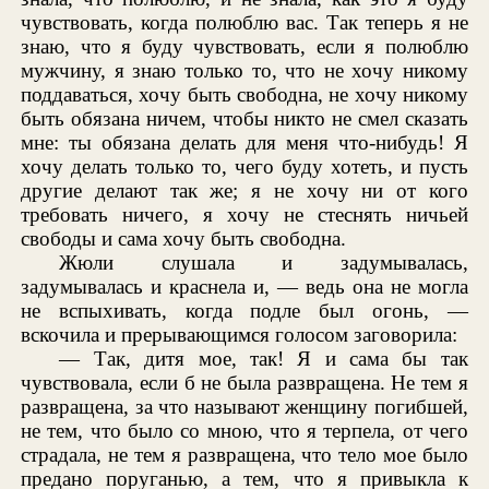
чувствовать, когда полюблю вас. Так теперь я не
знаю, что я буду чувствовать, если я полюблю
мужчину, я знаю только то, что не хочу никому
поддаваться, хочу быть свободна, не хочу никому
быть обязана ничем, чтобы никто не смел сказать
мне: ты обязана делать для меня что-нибудь! Я
хочу делать только то, чего буду хотеть, и пусть
другие делают так же; я не хочу ни от кого
требовать ничего, я хочу не стеснять ничьей
свободы и сама хочу быть свободна.
Жюли слушала и задумывалась,
задумывалась и краснела и, — ведь она не могла
не вспыхивать, когда подле был огонь, —
вскочила и прерывающимся голосом заговорила:
— Так, дитя мое, так! Я и сама бы так
чувствовала, если б не была развращена. Не тем я
развращена, за что называют женщину погибшей,
не тем, что было со мною, что я терпела, от чего
страдала, не тем я развращена, что тело мое было
предано поруганью, а тем, что я привыкла к