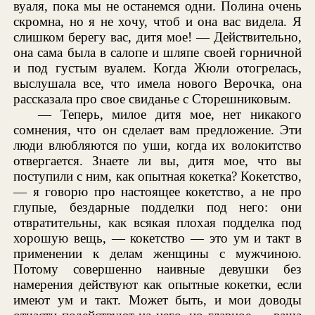
вуаля, пока мы не останемся одни. Полина очень
скромна, но я не хочу, чтоб и она вас видела. Я
слишком берегу вас, дитя мое! — Действительно,
она сама была в салопе и шляпе своей горничной
и под густым вуалем. Когда Жюли отогрелась,
выслушала все, что имела нового Верочка, она
рассказала про свое свиданье с Сторешниковым.
— Теперь, милое дитя мое, нет никакого
сомнения, что он сделает вам предложение. Эти
люди влюбляются по уши, когда их волокитство
отвергается. Знаете ли вы, дитя мое, что вы
поступили с ним, как опытная кокетка? Кокетство,
— я говорю про настоящее кокетство, а не про
глупые, бездарные подделки под него: они
отвратительны, как всякая плохая подделка под
хорошую вещь, — кокетство — это ум и такт в
применении к делам женщины с мужчиною.
Потому совершенно наивные девушки без
намерения действуют как опытные кокетки, если
имеют ум и такт. Может быть, и мои доводы