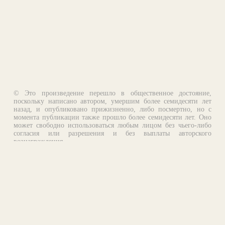
© Это произведение перешло в общественное достояние,
поскольку написано автором, умершим более семидесяти лет
назад, и опубликовано прижизненно, либо посмертно, но с
момента публикации также прошло более семидесяти лет. Оно
может свободно использоваться любым лицом без чьего-либо
согласия или разрешения и без выплаты авторского
вознаграждения.
Email:
otklik@ilibrary.ru
О библиотеке
Реклама на сайте
©1996—2026 Алексей Комаров. Подборка произведений,
оформление, программирование.