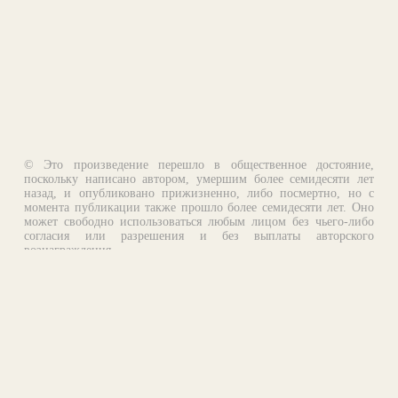
© Это произведение перешло в общественное достояние,
поскольку написано автором, умершим более семидесяти лет
назад, и опубликовано прижизненно, либо посмертно, но с
момента публикации также прошло более семидесяти лет. Оно
может свободно использоваться любым лицом без чьего-либо
согласия или разрешения и без выплаты авторского
вознаграждения.
Email:
otklik@ilibrary.ru
О библиотеке
Реклама на сайте
©1996—2026 Алексей Комаров. Подборка произведений,
оформление, программирование.