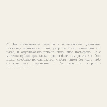
© Это произведение перешло в общественное достояние,
поскольку написано автором, умершим более семидесяти лет
назад, и опубликовано прижизненно, либо посмертно, но с
момента публикации также прошло более семидесяти лет. Оно
может свободно использоваться любым лицом без чьего-либо
согласия или разрешения и без выплаты авторского
вознаграждения.
Email:
otklik@ilibrary.ru
О библиотеке
Реклама на сайте
©1996—2026 Алексей Комаров. Подборка произведений,
оформление, программирование.