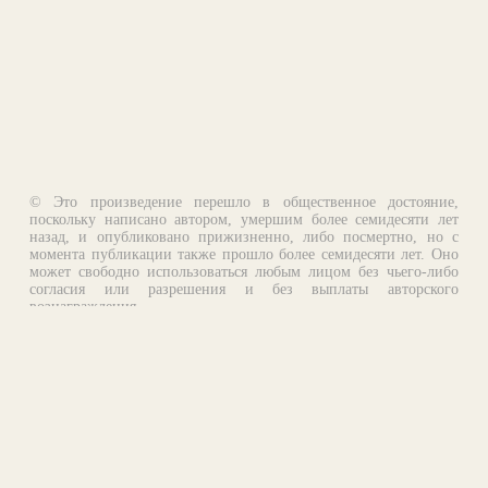
© Это произведение перешло в общественное достояние,
поскольку написано автором, умершим более семидесяти лет
назад, и опубликовано прижизненно, либо посмертно, но с
момента публикации также прошло более семидесяти лет. Оно
может свободно использоваться любым лицом без чьего-либо
согласия или разрешения и без выплаты авторского
вознаграждения.
Email:
otklik@ilibrary.ru
О библиотеке
Реклама на сайте
©1996—2026 Алексей Комаров. Подборка произведений,
оформление, программирование.