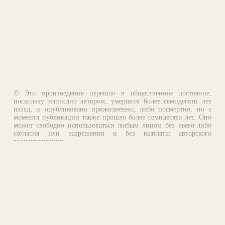
© Это произведение перешло в общественное достояние,
поскольку написано автором, умершим более семидесяти лет
назад, и опубликовано прижизненно, либо посмертно, но с
момента публикации также прошло более семидесяти лет. Оно
может свободно использоваться любым лицом без чьего-либо
согласия или разрешения и без выплаты авторского
вознаграждения.
Email:
otklik@ilibrary.ru
О библиотеке
Реклама на сайте
©1996—2026 Алексей Комаров. Подборка произведений,
оформление, программирование.