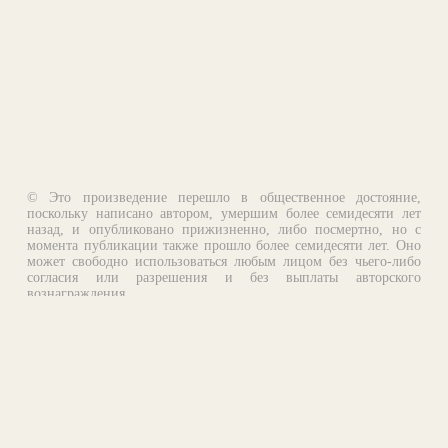
© Это произведение перешло в общественное достояние,
поскольку написано автором, умершим более семидесяти лет
назад, и опубликовано прижизненно, либо посмертно, но с
момента публикации также прошло более семидесяти лет. Оно
может свободно использоваться любым лицом без чьего-либо
согласия или разрешения и без выплаты авторского
вознаграждения.
Email:
otklik@ilibrary.ru
О библиотеке
Реклама на сайте
©1996—2026 Алексей Комаров. Подборка произведений,
оформление, программирование.