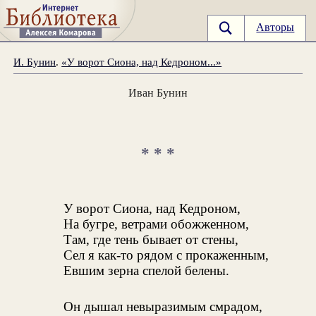
Авторы
И. Бунин
.
«У ворот Сиона, над Кедроном...»
Иван Бунин
* * *
У ворот Сиона, над Кедроном,
На бугре, ветрами обожженном,
Там, где тень бывает от стены,
Сел я как-то рядом с прокаженным,
Евшим зерна спелой белены.
Он дышал невыразимым смрадом,