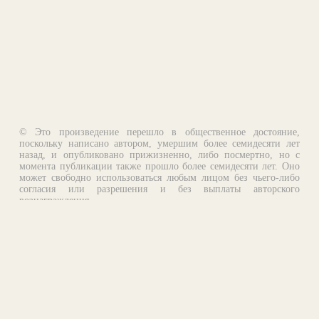
© Это произведение перешло в общественное достояние,
поскольку написано автором, умершим более семидесяти лет
назад, и опубликовано прижизненно, либо посмертно, но с
момента публикации также прошло более семидесяти лет. Оно
может свободно использоваться любым лицом без чьего-либо
согласия или разрешения и без выплаты авторского
вознаграждения.
Email:
otklik@ilibrary.ru
О библиотеке
Реклама на сайте
©1996—2026 Алексей Комаров. Подборка произведений,
оформление, программирование.