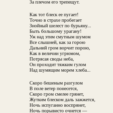
За плечом его трепещут.
Как тот блеск ее пугает!
Точно в страхе пробегает
Знойный шелест по бурьяну...
Быть большому урагану!
Уж над этим смутным шумом
Все слышней, как за горою
Дальний гром ворчит порою,
Как в величии угрюмом,
Потрясая своды неба,
Он проходит тяжким гулом
Над шумящим морем хлеба...
Скоро бешеным разгулом
В поле ветер понесется,
Скоро гром смелее грянет,
Жутким блеском даль зажжется,
Ночь испуганно воспрянет,
Ночь порывисто очнется —