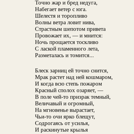
Точно жар и бред недуга,
Набегает ветер с юга.
Шелестя и торопливо
Волны ветра ловит нива,
Страстным шепотом привета
Провожает их, — и мнится:
Ночь прощается тоскливо
С лаской пламенного лета,
Разметалась и томится...
Блеск зарниц ей точно снится,
Мрак растет над ней кошмаром,
И когда всю степь пожаром
Красный сполох озаряет, —
В поле чей-то призрак темный,
Величавый и огромный,
На мгновенье вырастает,
Чьи-то очи ярко блещут,
Содрогаясь от усилья,
И раскинутые крылья