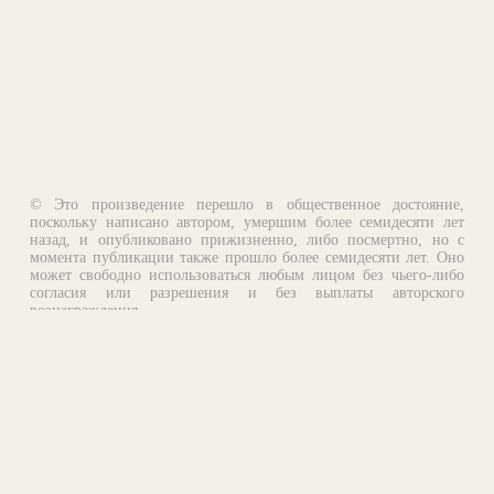
© Это произведение перешло в общественное достояние,
поскольку написано автором, умершим более семидесяти лет
назад, и опубликовано прижизненно, либо посмертно, но с
момента публикации также прошло более семидесяти лет. Оно
может свободно использоваться любым лицом без чьего-либо
согласия или разрешения и без выплаты авторского
вознаграждения.
Email:
otklik@ilibrary.ru
О библиотеке
Реклама на сайте
©1996—2026 Алексей Комаров. Подборка произведений,
оформление, программирование.