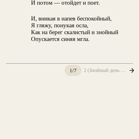
И потом — отойдет и поет.
И, вникая в напев беспокойный,
Я гляжу, понукая осла,
Как на берег скалистый и знойный
Опускается синяя мгла.
2 (Знойный день догорает бесследно...)
1/7