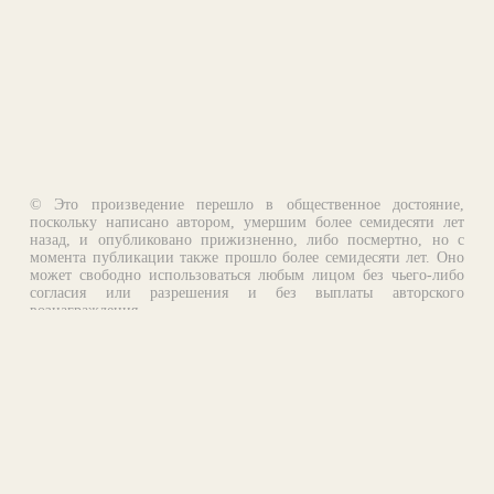
© Это произведение перешло в общественное достояние,
поскольку написано автором, умершим более семидесяти лет
назад, и опубликовано прижизненно, либо посмертно, но с
момента публикации также прошло более семидесяти лет. Оно
может свободно использоваться любым лицом без чьего-либо
согласия или разрешения и без выплаты авторского
вознаграждения.
Email:
otklik@ilibrary.ru
О библиотеке
Реклама на сайте
©1996—2026 Алексей Комаров. Подборка произведений,
оформление, программирование.