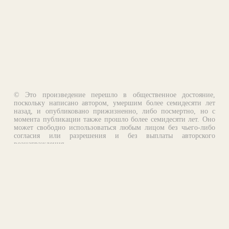
© Это произведение перешло в общественное достояние,
поскольку написано автором, умершим более семидесяти лет
назад, и опубликовано прижизненно, либо посмертно, но с
момента публикации также прошло более семидесяти лет. Оно
может свободно использоваться любым лицом без чьего-либо
согласия или разрешения и без выплаты авторского
вознаграждения.
Email:
otklik@ilibrary.ru
О библиотеке
Реклама на сайте
©1996—2026 Алексей Комаров. Подборка произведений,
оформление, программирование.