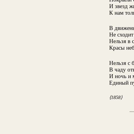
И звезд 
К нам тол
В движень
Не сходит
Нельзя в 
Красы неб
Нельзя с 
В чаду от
И ночь и
Единый пу
⟨1858⟩