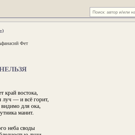
»)
Афанасий Фет
НЕЛЬЗЯ
ет край востока,
 луч — и всё горит,
о видимо для ока,
утника манит.
го неба своды
бледностью лучи,