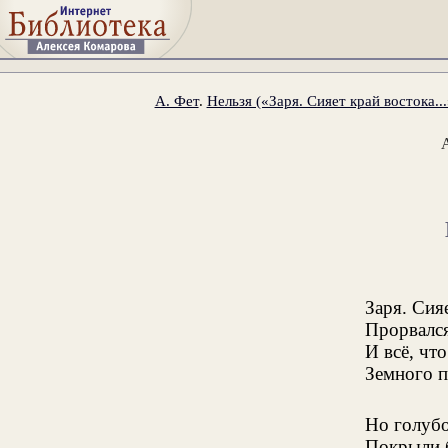
А. Фет
.
Нельзя («Заря. Сияет край востока...
Заря. Сия
Прорвался
И всё, чт
Земного п
Но голубо
Покрыли 