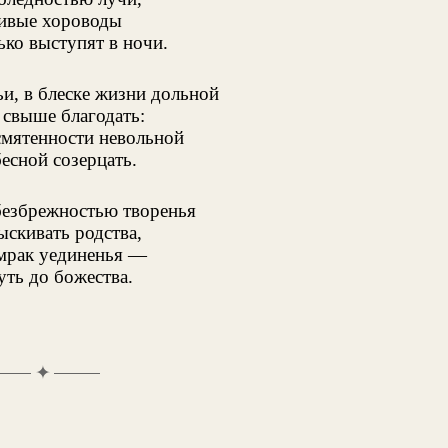
живые хороводы
ько выступят в ночи.
и, в блеске жизни дольной
 свыше благодать:
смятенности невольной
есной созерцать.
безбрежностью творенья
ыскивать родства,
 мрак уединенья —
ть до божества.
✦