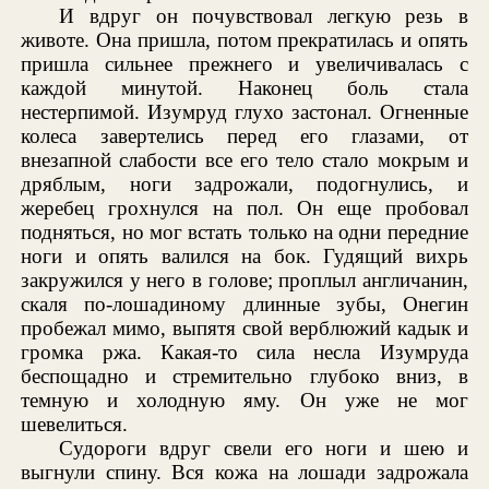
И вдруг он почувствовал легкую резь в
животе. Она пришла, потом прекратилась и опять
пришла сильнее прежнего и увеличивалась с
каждой минутой. Наконец боль стала
нестерпимой. Изумруд глухо застонал. Огненные
колеса завертелись перед его глазами, от
внезапной слабости все его тело стало мокрым и
дряблым, ноги задрожали, подогнулись, и
жеребец грохнулся на пол. Он еще пробовал
подняться, но мог встать только на одни передние
ноги и опять валился на бок. Гудящий вихрь
закружился у него в голове; проплыл англичанин,
скаля по-лошадиному длинные зубы, Онегин
пробежал мимо, выпятя свой верблюжий кадык и
громка ржа. Какая-то сила несла Изумруда
беспощадно и стремительно глубоко вниз, в
темную и холодную яму. Он уже не мог
шевелиться.
Судороги вдруг свели его ноги и шею и
выгнули спину. Вся кожа на лошади задрожала