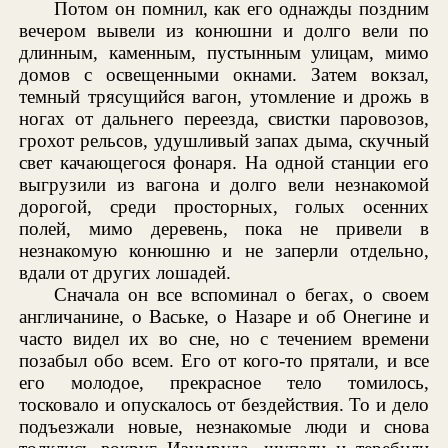
Потом он помнил, как его однажды поздним
вечером вывели из конюшни и долго вели по
длинным, каменным, пустынным улицам, мимо
домов с освещенными окнами. Затем вокзал,
темный трясущийся вагон, утомление и дрожь в
ногах от дальнего переезда, свистки паровозов,
грохот рельсов, удушливый запах дыма, скучный
свет качающегося фонаря. На одной станции его
выгрузили из вагона и долго вели незнакомой
дорогой, среди просторных, голых осенних
полей, мимо деревень, пока не привели в
незнакомую конюшню и не заперли отдельно,
вдали от других лошадей.
Сначала он все вспоминал о бегах, о своем
англичанине, о Ваське, о Назаре и об Онегине и
часто видел их во сне, но с течением времени
позабыл обо всем. Его от кого-то прятали, и все
его молодое, прекрасное тело томилось,
тосковало и опускалось от бездействия. То и дело
подъезжали новые, незнакомые люди и снова