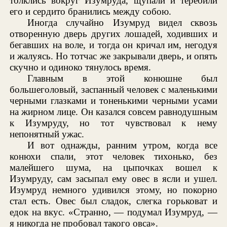
толклись вокруг Изумруда, щупали и теребили
его и сердито бранились между собою.
Иногда случайно Изумруд видел сквозь
отворенную дверь других лошадей, ходивших и
бегавших на воле, и тогда он кричал им, негодуя
и жалуясь. Но тотчас же закрывали дверь, и опять
скучно и одиноко тянулось время.
Главным в этой конюшне был
большеголовый, заспанный человек с маленькими
черными глазками и тоненькими черными усами
на жирном лице. Он казался совсем равнодушным
к Изумруду, но тот чувствовал к нему
непонятный ужас.
И вот однажды, ранним утром, когда все
конюхи спали, этот человек тихонько, без
малейшего шума, на цыпочках вошел к
Изумруду, сам засыпал ему овес в ясли и ушел.
Изумруд немного удивился этому, но покорно
стал есть. Овес был сладок, слегка горьковат и
едок на вкус. «Странно, — подумал Изумруд, —
я никогда не пробовал такого овса».