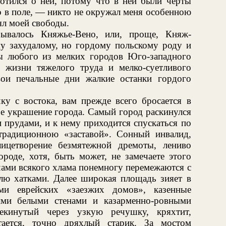
ботился о ней, потому что в ней были черты
цо в поле, — никто не окружал меня особенною
ял моей свободы.
зывалось Княжье-Вено, или, проще, Княж-
у захудалому, но гордому польскому роду и
ты любого из мелких городов Юго-западного
я жизни тяжелого труда и мелко-суетливого
вои печальные дни жалкие останки гордого
ку с востока, вам прежде всего бросается в
ое украшение города. Самый город раскинулся
 прудами, и к нему приходится спускаться по
традиционною «заставой». Сонный инвалид,
ицетворение безмятежной дремоты, лениво
роде, хотя, быть может, не замечаете этого
чами всякого хлама понемногу перемежаются с
ю хатками. Далее широкая площадь зияет в
ми еврейских «заезжих домов», казенные
ими белыми стенами и казарменно-ровными
екинутый через узкую речушку, кряхтит,
тается, точно дряхлый старик. За мостом