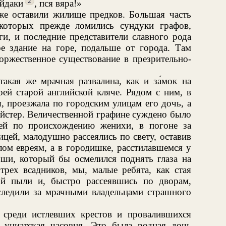
2
айдаки
, пся вяра!»
же оставили жилище предков. Большая часть
которых прежде ломились сундуки графов,
ги, и последние представители славного рода
ое здание на горе, подальше от города. Там
торжественное существование в презрительно-
такая же мрачная развалина, как и за́мок на
оей старой английской кляче. Рядом с ним, в
я, проезжала по городским улицам его дочь, а
ейстер. Величественной графине суждено было
 ей по происхождению женихи, в погоне за
ицей, малодушно рассеялись по свету, оставив
лом евреям, а в городишке, расстилавшемся у
ши, который бы осмелился поднять глаза на
трех всадников, мы, малые ребята, как стая
ой пыли и, быстро рассеявшись по дворам,
ледили за мрачными владельцами страшного
, среди истлевших крестов и провалившихся
 униатская часовня. Это была родная дочь