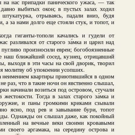
л на нас припадки панического ужаса, — так
давно выбитых окон; в пустых залах ходил
штукатурка, отрываясь, падали вниз, будя
и, а за нами долго еще стояли стук, и топот, и
огда гиганты-тополи качались и гудели от
жас разливался от старого за́мка и царил над
пугливо произносили евреи; богобоязненные
же наш ближайший сосед, кузнец, отрицавший
ы, выходя в эти часы на свой дворик, творил
бя молитву об упокоении усопших.
а неимением квартиры приютившийся в одном
 не раз, что в такие ночи он явственно слышал,
урки начинали возиться под островом, стучали
 жестокости. Тогда в залах старого за́мка и
 оружие, и паны громкими криками сзывали
но ясно, под рев и завывание бури, топот
манды. Однажды он слышал даже, как покойный
вленный на вечные веки своими кровавыми
ми своего аргамака, на середину острова и