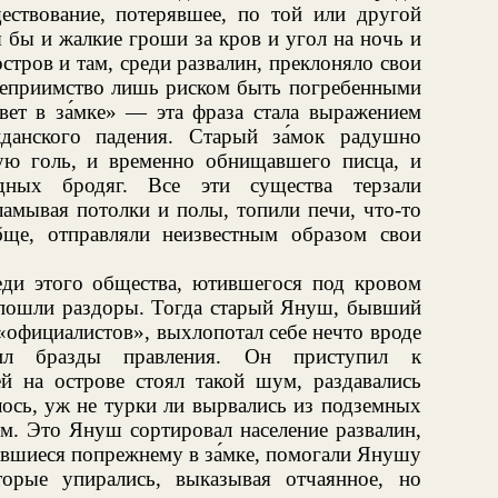
ествование, потерявшее, по той или другой
 бы и жалкие гроши за кров и угол на ночь и
остров и там, среди развалин, преклоняло свои
степриимство лишь риском быть погребенными
вет в за́мке» — эта фраза стала выражением
данского падения. Старый за́мок радушно
ую голь, и временно обнищавшего писца, и
дных бродяг. Все эти существа терзали
ламывая потолки и полы, топили печи, что-то
бще, отправляли неизвестным образом свои
реди этого общества, ютившегося под кровом
, пошли раздоры. Тогда старый Януш, бывший
«официалистов», выхлопотал себе нечто вроде
тил бразды правления. Он приступил к
ей на острове стоял такой шум, раздавались
лось, уж не турки ли вырвались из подземных
ям. Это Януш сортировал население развалин,
авшиеся попрежнему в за́мке, помогали Янушу
торые упирались, выказывая отчаянное, но