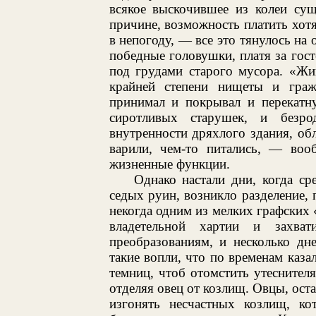
всякое выскочившее из колеи сущ
причине, возможность платить хотя
в непогоду, — все это тянулось на 
победные головушки, платя за го
под грудами старого мусора. «Жи
крайней степени нищеты и граж
принимал и покрывал и перекатн
сиротливых старушек, и безро
внутренности дряхлого здания, об
варили, чем-то питались, — воо
жизненные функции.
Однако настали дни, когда с
седых руин, возникло разделение
некогда одним из мелких графских 
владетельной хартии и захва
преобразованиям, и несколько дн
такие вопли, что по временам каза
темниц, чтоб отомстить утеснител
отделяя овец от козлищ. Овцы, ост
изгонять несчастных козлищ, ко