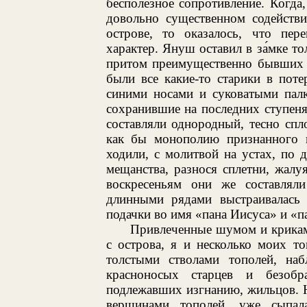
бесполезное сопротивление. Когда,
довольно существенном содействи
острове, то оказалось, что пер
характер. Януш оставил в за́мке то
притом преимущественно бывших с
были все какие-то старики в пот
синими носами и суковатыми палк
сохранившие на последних ступен
составляли однородный, тесно сп
как бы монополию признанного н
ходили, с молитвой на устах, по
мещанства, разнося сплетни, жалуя
воскресеньям они же составлял
длинными рядами выстраивалась 
подачки во имя «пана Иисуса» и «
Привлеченные шумом и крикам
с острова, я и несколько моих т
толстыми стволами тополей, на
красноносых старцев и безобр
подлежавших изгнанию, жильцов. Н
вершинами тополей, уже сыпал