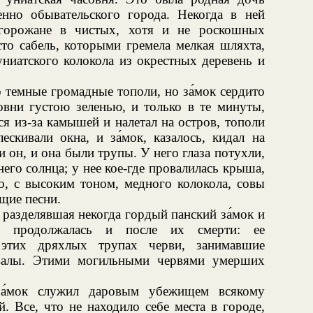
енно обывательского города. Некогда в ней
 горожане в чистых, хотя и не роскошных
сто сабель, которыми гремела мелкая шляхта,
униатского колокола из окрестных деревень и
 темные громадные тополи, но за́мок сердито
овни густою зеленью, и только в те минуты,
я из-за камышей и налетал на остров, тополи
ескивали окна, и за́мок, казалось, кидал на
 он, и она были трупы. У него глаза потухли,
него солнца; у нее кое-где провалилась крыша,
го, с высоким тоном, медного колокола, совы
ещие песни.
 разделявшая некогда гордый панский за́мок и
, продолжалась и после их смерти: ее
этих дряхлых трупах черви, занимавшие
двалы. Этими могильными червями умерших
за́мок служил даровым убежищем всякому
. Все, что не находило себе места в городе,