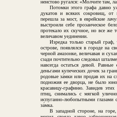
неистово ругался: «Молчите там, л
Потомки этого графа давно у
дукатов и всяких сокровищ, от 
перешла за мост, в еврейские лачу
выстроили себе прозаическое бел
протекало их скучное, но все же 
величавом уединении.
Изредка только старый граф, 
острове, появлялся в городе на св
черной амазонке, величавая и суха
сзади почтительно следовал шталм
навсегда остаться девой. Равные
деньгами купеческих дочек за гран
родовые за́мки или продав их на с
подножия ее дворца, не было юно
красавицу-графиню. Завидев этих 
птиц, снимались с мягкой уличн
испуганно-любопытными глазами с
за́мка.
В западной стороне, на горе
могил, стояла давно заброшенная