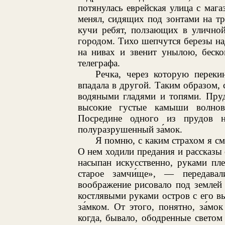
потянулась еврейская улица с мага
менял, сидящих под зонтами на тро
кучи ребят, ползающих в улично
городом. Тихо шепчутся березы на
на нивах и звенит унылою, беск
телеграфа.
Речка, через которую переки
впадала в другой. Таким образом,
водяными гладями и топями. Пруд
высокие густые камыши волнов
Посредине одного из прудов н
полуразрушенный за́мок.
Я помню, с каким страхом я смо
О нем ходили предания и рассказы 
насыпан искусственно, руками пл
старое замчи́ще», — передава
воображение рисовало под землей
костлявыми руками остров с его 
за́мком. От этого, понятно, за́мо
когда, бывало, ободренные свето