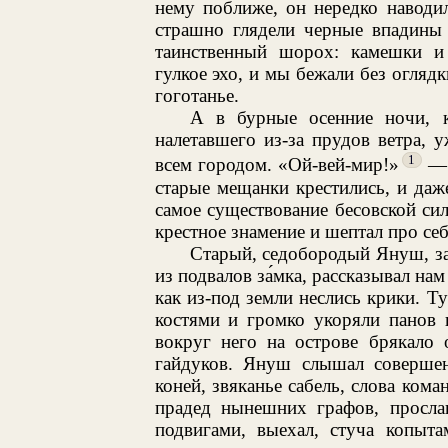
нему поближе, он нередко наводи
страшно глядели черные впадины 
таинственный шорох: камешки и 
гулкое эхо, и мы бежали без оглядк
гоготанье.
А в бурные осенние ночи, к
налетавшего из-за прудов ветра, у
1
всем городом. «Ой-вей-мир!»
— 
старые мещанки крестились, и да
самое существование бесовской сил
крестное знамение и шептал про се
Старый, седобородый Януш, з
из подвалов за́мка, рассказывал нам
как из-под земли неслись крики. Т
костями и громко укоряли панов в
вокруг него на острове брякало
гайдуков. Януш слышал совершен
коней, звяканье сабель, слова ко
прадед нынешних графов, просла
подвигами, выехал, стуча копыта