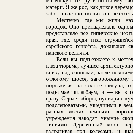
маленькую сестру и по-своему за
матери. Я же рос, как дикое дерев
заботливостью, но никто и не стесн
Местечко, где мы жили, на
городок. Оно принадлежало одном
представляло все типические чер
края, где, среди тихо струящейс
еврейского гешефта, доживают с
панского величия.
Если вы подъезжаете к местеч
глаза тюрьма, лучшее архитектурн
внизу над сонными, заплесневшими
отлогому шоссе, загороженному 
порыжелая на солнце фигура, ол
поднимает шлагбаум, и — вы в го
сразу. Серые заборы, пустыри с ку
подслеповатыми, ушедшими в земл
разных местах темными ворота
учреждения наводят уныние сво
линиями. Деревянный мост, пер
вздрагивая под колесами, и ша