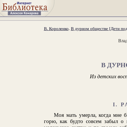
В. Короленко
.
В дурном обществе [Дети под
Вла
В ДУР
Из детских вос
I. 
Моя мать умерла, когда мне б
горю, как будто совсем забыл о