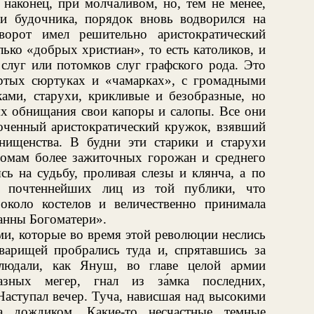
 наконец, при молчаливом, но, тем не менее,
и будочника, порядок вновь водворился на
еворот имел решительно аристократический
лько «добрых христиан», то есть католиков, и
луг или потомков слуг графского рода. Это
ертых сюртуках и «чамарках», с громадными
ами, старухи, крикливые и безобразные, но
ях обнищания свои капоры и салопы. Все они
лоченный аристократический кружок, взявший
ищенства. В будни эти старики и старухи
 домам более зажиточных горожан и среднего
сь на судьбу, проливая слезы и клянча, а по
и почтеннейших лиц из той публики, что
около костелов и величественно принимала
панны Богоматери».
и, которые во время этой революции неслись
оварищей пробрались туда и, спрятавшись за
блюдали, как Януш, во главе целой армии
азных мегер, гнал из за́мка последних,
аступал вечер. Туча, нависшая над высокими
а дождиком. Какие-то несчастные темные