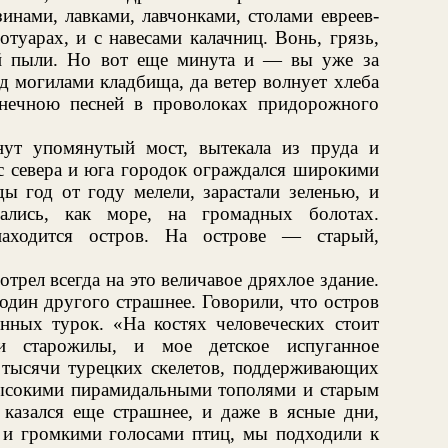
зинами, лавками, лавчонками, столами евреев-
туарах, и с навесами калачниц. Вонь, грязь,
й пыли. Но вот еще минута и — вы уже за
д могилами кладбища, да ветер волнует хлеба
онечною песней в проволоках придорожного
нут упомянутый мост, вытекала из пруда и
 с севера и юга городок ограждался широкими
ы год от году мелели, зарастали зеленью, и
ались, как море, на громадных болотах.
аходится остров. На острове — старый,
трел всегда на это величавое дряхлое здание.
один другого страшнее. Говорили, что остров
енных турок. «На костях человеческих стоит
ли старожилы, и мое детское испуганное
 тысячи турецких скелетов, поддерживающих
высокими пирамидальными тополями и старым
к казался еще страшнее, и даже в ясные дни,
м и громкими голосами птиц, мы подходили к