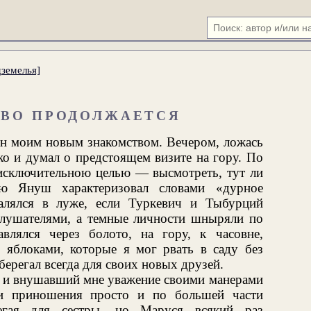
земелья]
ТВО ПРОДОЛЖАЕТСЯ
ен моим новым знакомством. Вечером, ложась
ько и думал о предстоящем визите на гору. По
 исключительною целью — высмотреть, тут ли
ую Януш характеризовал словами «дурное
алялся в луже, если Туркевич и Тыбурций
 слушателями, а темные личности шныряли по
влялся через болото, на гору, к часовне,
 яблоками, которые я мог рвать в саду без
сберегал всегда для своих новых друзей.
й и внушавший мне уважение своими манерами
ти приношения просто и по большей части
регая для сестры, но Маруся всякий раз