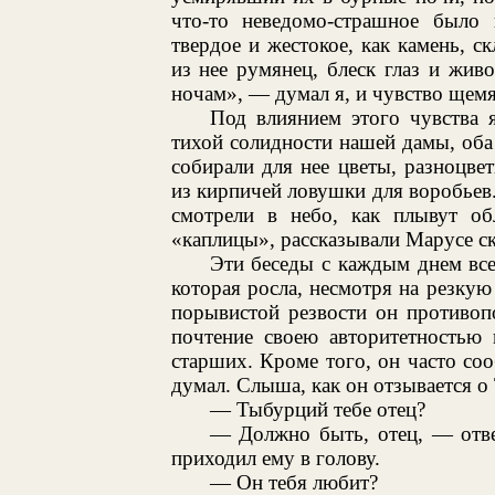
что-то неведомо-страшное было 
твердое и жестокое, как камень, с
из нее румянец, блеск глаз и жив
ночам», — думал я, и чувство щем
Под влиянием этого чувства 
тихой солидности нашей дамы, оба 
собирали для нее цветы, разноцве
из кирпичей ловушки для воробьев.
смотрели в небо, как плывут о
«каплицы», рассказывали Марусе ск
Эти беседы с каждым днем вс
которая росла, несмотря на резку
порывистой резвости он противоп
почтение своею авторитетностью 
старших. Кроме того, он часто со
думал. Слыша, как он отзывается о
— Тыбурций тебе отец?
— Должно быть, отец, — отве
приходил ему в голову.
— Он тебя любит?