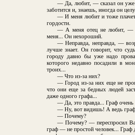
— Да, любит, — сказал он уже
заботится и, знаешь, иногда он целуе
— И меня любит и тоже плаче
гордости.
— А меня отец не любит, — с
меня... Он нехороший.
— Неправда, неправда, — воз
лучше знает. Он говорит, что су
городу давно бы уже надо провал
которого недавно посадили в мон
троих...
— Что из-за них?
— Город из-за них еще не пр
что они еще за бедных людей засту
даже одного графа...
— Да, это правда... Граф очень
— Ну, вот видишь! А ведь граф
— Почему?
— Почему? — переспросил Вал
граф — не простой человек... Граф де