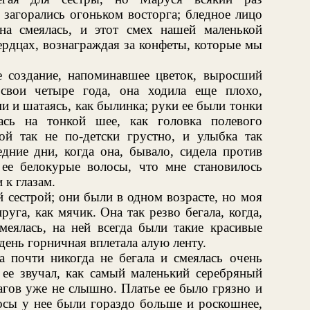
е загорались огоньком восторга; бледное лицо
на смеялась, и этот смех нашей маленькой
ердцах, вознаграждая за конфеты, которые мы
 создание, напоминавшее цветок, выросший
свои четыре года, она ходила еще плохо,
 и шатаясь, как былинка; руки ее были тонки
ась на тонкой шее, как головка полевого
рой так не по-детски грустно, и улыбка так
дние дни, когда она, бывало, сидела против
ее белокурые волосы, что мне становилось
 к глазам.
й сестрой; они были в одном возрасте, но моя
уга, как мячик. Она так резво бегала, когда,
смеялась, на ней всегда были такие красивые
день горничная вплетала алую ленту.
а почти никогда не бегала и смеялась очень
х ее звучал, как самый маленький серебряный
агов уже не слышно. Платье ее было грязно и
лосы у нее были гораздо больше и роскошнее,