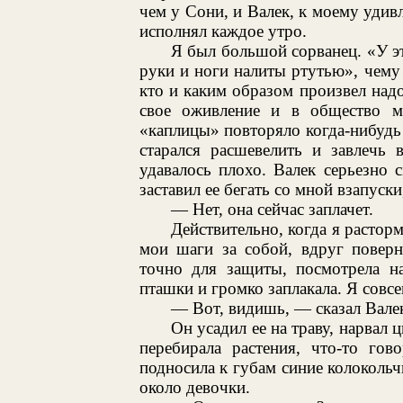
чем у Сони, и Валек, к моему удивл
исполнял каждое утро.
Я был большой сорванец. «У э
руки и ноги налиты ртутью», чему я
кто и каким образом произвел над
свое оживление и в общество м
«каплицы» повторяло когда-нибудь т
старался расшевелить и завлечь
удавалось плохо. Валек серьезно с
заставил ее бегать со мной взапуски,
— Нет, она сейчас заплачет.
Действительно, когда я растор
мои шаги за собой, вдруг поверн
точно для защиты, посмотрела н
пташки и громко заплакала. Я совсе
— Вот, видишь, — сказал Валек
Он усадил ее на траву, нарвал ц
перебирала растения, что-то гов
подносила к губам синие колокольч
около девочки.