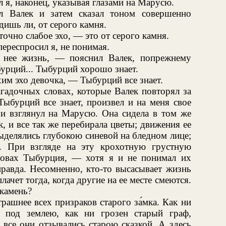
 я, наконец, указывая глазами на Марусю.
л Валек и затем сказал тоном совершенно
дишь ли, от серого камня.
очно слабое эхо, — это от серого камня.
ереспросил я, не понимая.
 нее жизнь, — пояснил Валек, попрежнему
урций... Тыбурций хорошо знает.
им эхо девочка, — Тыбурций все знает.
агадочных словах, которые Валек повторял за
Тыбурций все знает, произвел и на меня свое
 и взглянул на Марусю. Она сидела в том же
, и все так же перебирала цветы; движения ее
ыделялись глубокою синевой на бледном лице;
 При взгляде на эту крохотную грустную
ловах Тыбурция, — хотя я и не понимал их
правда. Несомненно, кто-то высасывает жизнь
лачет тогда, когда другие на ее месте смеются.
 камень?
рашнее всех призраков старого за́мка. Как ни
 под землею, как ни грозен старый граф,
все они отзывались старою сказкой. А здесь