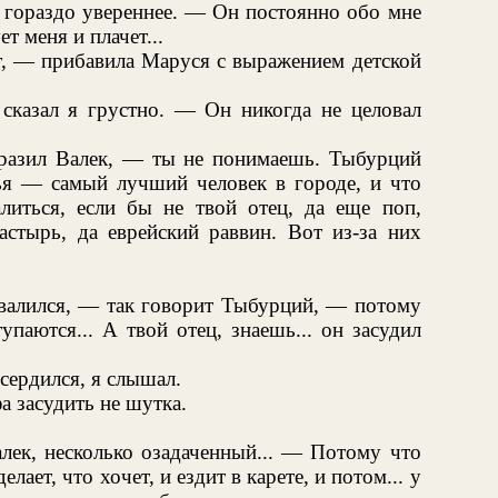
 гораздо увереннее. — Он постоянно обо мне
т меня и плачет...
т, — прибавила Маруся с выражением детской
казал я грустно. — Он никогда не целовал
разил Валек, — ты не понимаешь. Тыбурций
дья — самый лучший человек в городе, и что
иться, если бы не твой отец, да еще поп,
астырь, да еврейский раввин. Вот из-за них
овалился, — так говорит Тыбурций, — потому
паются... А твой отец, знаешь... он засудил
 сердился, я слышал.
а засудить не шутка.
ек, несколько озадаченный... — Потому что
лает, что хочет, и ездит в карете, и потом... у