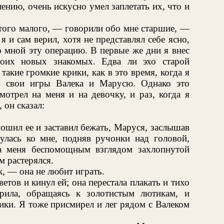
ению, очень искусно умел заплетать их, что и
того малого, — говорили обо мне старшие, —
 и сам верил, хотя не представлял себе ясно,
о мной эту операцию. В первые же дни я внес
оих новых знакомых. Едва ли эхо старой
акие громкие крики, как в это время, когда я
 в свои игры Валека и Марусю. Однако это
мотрел на меня и на девочку, и раз, когда я
 он сказал:
мошил ее и заставил бежать, Маруся, заслышав
улась ко мне, подняв ручонки над головой,
а меня беспомощным взглядом захлопнутой
м растерялся.
, — она не любит играть.
ветов и кинул ей; она перестала плакать и тихо
орила, обращаясь к золотистым лютикам, и
ики. Я тоже присмирел и лег рядом с Валеком