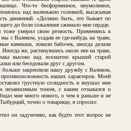
налицо. Что-то бесформенное, неумолимое,
клонялось над маленькою головкой, высасывая
ость движений. «Должно быть, это бывает по
ящего до боли сожаления сжимало мне сердце.
я тоже умерил свою резвость. Применяясь к
мы с Валеком, усадив ее где-нибудь на траве,
тные камешки, ловили бабочек, иногда делали
 Иногда же, растянувшись около нее на траве,
блака высоко над лохматою крышей старой
азки или беседовали друг с другом.
е больше закрепляли нашу дружбу с Валеком,
ю противоположность наших характеров. Моей
оставлял грустную солидность и внушал мне
и независимым тоном, с каким отзывался о
общал мне много нового, о чем я раньше и не
 Тыбурций, точно о товарище, я спросил:
тил он задумчиво, как будто этот вопрос не