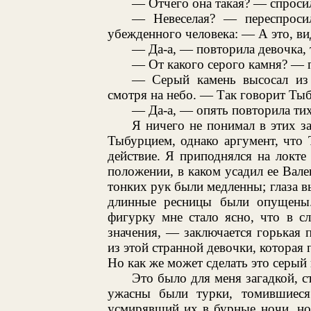
— Отчего она такая? — спросил
— Невеселая? — переспроси
убежденного человека: — А это, ви
— Да-а, — повторила девочка, т
— От какого серого камня? — п
— Серый камень высосал из
смотря на небо. — Так говорит Тыб
— Да-а, — опять повторила тих
Я ничего не понимал в этих з
Тыбурцием, однако аргумент, что 
действие. Я приподнялся на локте
положении, в каком усадил ее Валек
тонких рук были медленны; глаза в
длинные ресницы были опущены.
фигурку мне стало ясно, что в с
значения, — заключается горькая 
из этой странной девочки, которая п
Но как же может сделать это серый
Это было для меня загадкой, ст
ужасны были турки, томившиеся
усмирявший их в бурные ночи, но 