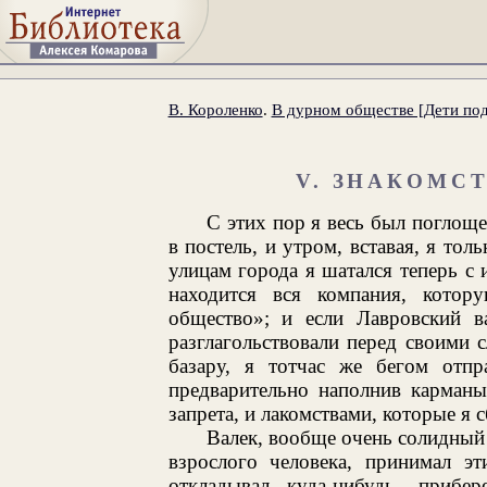
В. Короленко
.
В дурном обществе [Дети под
V. ЗНАКОМС
С этих пор я весь был поглощ
в постель, и утром, вставая, я тол
улицам города я шатался теперь с
находится вся компания, котор
общество»; и если Лавровский в
разглагольствовали перед своими
базару, я тотчас же бегом отпра
предварительно наполнив карманы
запрета, и лакомствами, которые я 
Валек, вообще очень солидны
взрослого человека, принимал э
откладывал куда-нибудь, прибе