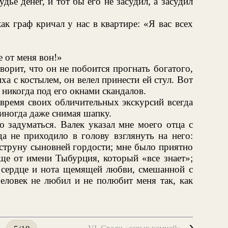
дье денег, и тот бы его не засудил, а засудил
ак граф кричал у нас в квартире: «Я вас всех
 от меня вон!»
орит, что он не побоится прогнать богатого,
ха с костылем, он велел принести ей стул. Вот
 никогда под его окнами скандалов.
 время своих обличительных экскурсий всегда
иногда даже снимая шапку.
о задуматься. Валек указал мне моего отца с
да не приходило в голову взглянуть на него:
 струну сыновней гордости; мне было приятно
ще от имени Тыбурция, который «все знает»;
м сердце и нота щемящей любви, смешанной с
человек не любил и не полюбит меня так, как