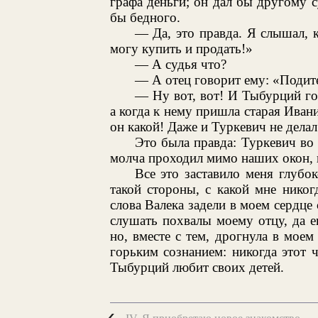
графа деньги; он дал бы другому су
бы бедного.
— Да, это правда. Я слышал, к
могу купить и продать!»
— А судья что?
— А отец говорит ему: «Подите
— Ну вот, вот! И Тыбурций гов
а когда к нему пришла старая Ивани
он какой! Даже и Туркевич не делал
Это была правда: Туркевич во
молча проходил мимо наших окон, 
Все это заставило меня глубок
такой стороны, с какой мне никог
слова Валека задели в моем сердце
слушать похвалы моему отцу, да е
но, вместе с тем, дрогнула в мое
горьким сознанием: никогда этот 
Тыбурций любит своих детей.