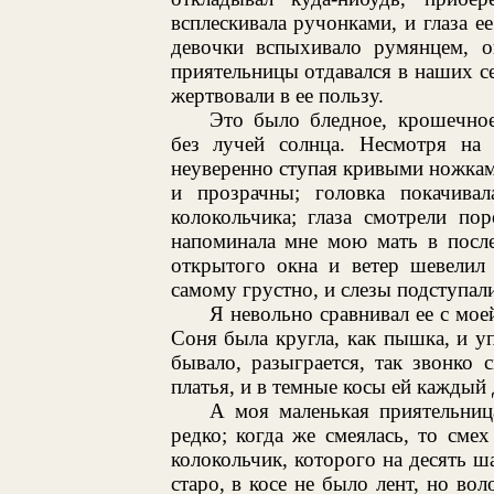
всплескивала ручонками, и глаза е
девочки вспыхивало румянцем, о
приятельницы отдавался в наших с
жертвовали в ее пользу.
Это было бледное, крошечное
без лучей солнца. Несмотря на 
неуверенно ступая кривыми ножками
и прозрачны; головка покачивал
колокольчика; глаза смотрели по
напоминала мне мою мать в после
открытого окна и ветер шевелил 
самому грустно, и слезы подступали
Я невольно сравнивал ее с мое
Соня была кругла, как пышка, и упр
бывало, разыграется, так звонко 
платья, и в темные косы ей каждый 
А моя маленькая приятельниц
редко; когда же смеялась, то сме
колокольчик, которого на десять ш
старо, в косе не было лент, но во