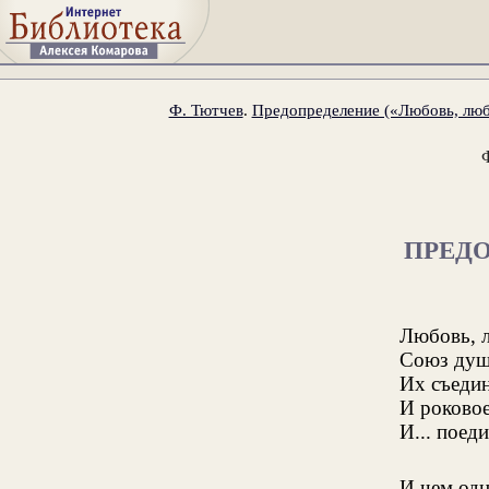
Ф. Тютчев
.
Предопределение («Любовь, любо
ПРЕД
Любовь, 
Союз душ
Их съедин
И роковое
И... поед
И чем одн