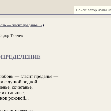
вь — гласит преданье...»)
Федор Тютчев
ОПРЕДЕЛЕНИЕ
любовь — гласит преданье —
и с душой родной —
енье, сочетанье,
 их слиянье,
инок роковой...
о из них нежнее