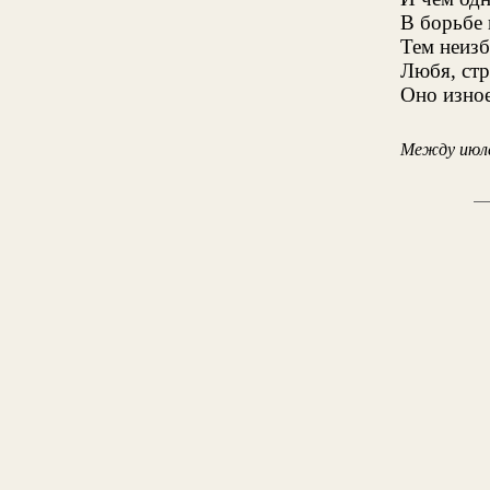
В борьбе 
Тем неизб
Любя, стр
Оно изное
Между июле