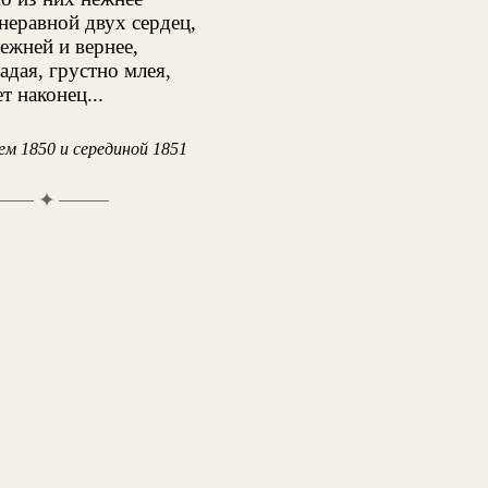
неравной двух сердец,
ежней и вернее,
адая, грустно млея,
т наконец...
м 1850 и серединой 1851
✦