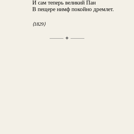
И сам теперь великий Пан
В пещере нимф покойно дремлет.
⟨1829⟩
✦