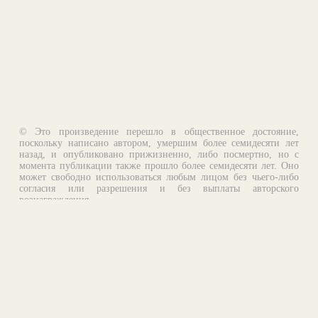
© Это произведение перешло в общественное достояние,
поскольку написано автором, умершим более семидесяти лет
назад, и опубликовано прижизненно, либо посмертно, но с
момента публикации также прошло более семидесяти лет. Оно
может свободно использоваться любым лицом без чьего-либо
согласия или разрешения и без выплаты авторского
вознаграждения.
Email:
otklik@ilibrary.ru
О библиотеке
Реклама на сайте
©1996—2026 Алексей Комаров. Подборка произведений,
оформление, программирование.