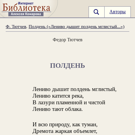
Авторы
Ф. Тютчев
.
Полдень («Лениво дышит полдень мглистый...»)
Федор Тютчев
ПОЛДЕНЬ
Лениво дышит полдень мглистый,
Лениво катится река,
В лазури пламенной и чистой
Лениво тают облака.
И всю природу, как туман,
Дремота жаркая объемлет,