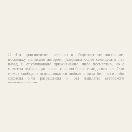
© Это произведение перешло в общественное достояние,
поскольку написано автором, умершим более семидесяти лет
назад, и опубликовано прижизненно, либо посмертно, но с
момента публикации также прошло более семидесяти лет. Оно
может свободно использоваться любым лицом без чьего-либо
согласия или разрешения и без выплаты авторского
вознаграждения.
Email:
otklik@ilibrary.ru
О библиотеке
Реклама на сайте
©1996—2026 Алексей Комаров. Подборка произведений,
оформление, программирование.