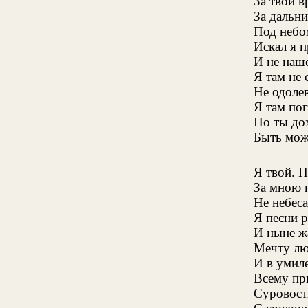
За твой 
За дальн
Под небом
Искал я п
И не наше
Я там не 
Не одоле
Я там пог
Но ты до
Быть мож
Я твой. 
За мною 
Не небес
Я песни р
И ныне ж
Мечту л
И в умил
Всему при
Суровость