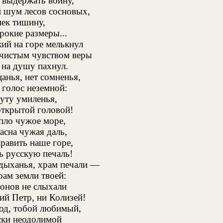
 выдержать войну,
 шум лесов сосновых,
нек тишину,
рокие размеры...
ий на горе мелькнул
 чистым чувством веры
 на душу пахнул.
анья, нет сомненья,
 голос неземной:
уту умиленья,
открытой головой!
пло чужое море,
асна чужая даль,
равить наше горе,
ь русскую печаль!
дыханья, храм печали —
рам земли твоей:
тонов не слыхали
ий Петр, ни Колизей!
од, тобой любимый,
ски неодолимой