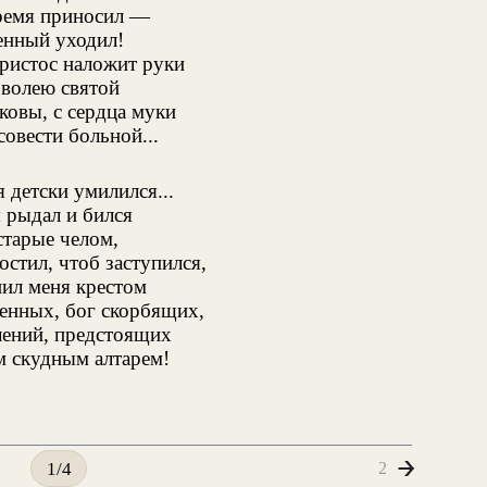
ремя приносил —
енный уходил!
ристос наложит руки
 волею святой
ковы, с сердца муки
совести больной...
 я детски умилился...
 рыдал и бился
старые челом,
стил, чтоб заступился,
нил меня крестом
тенных, бог скорбящих,
лений, предстоящих
м скудным алтарем!
2
1/4