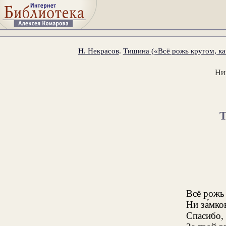
Н. Некрасов
.
Тишина («Всё рожь кругом, как
Ни
Всё рожь 
Ни за́мко
Спасибо, 