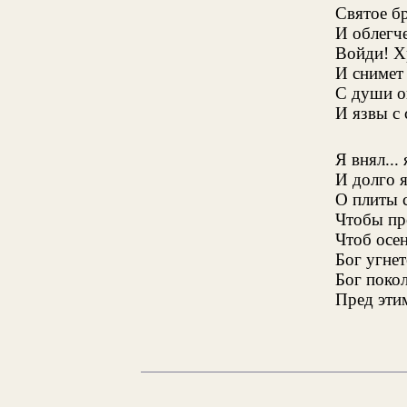
Святое б
И облегч
Войди! Х
И снимет
С души о
И язвы с 
Я внял...
И долго я
О плиты 
Чтобы про
Чтоб осе
Бог угне
Бог поко
Пред эти