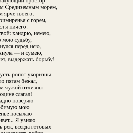
врачующий простор!
им Средиземным морем,
 ярче твоего,
римиренья с горем,
л я ничего!
свой: хандрю, немею,
в мою судьбу,
нулся перед нею,
хнула — и сумею,
ет, выдержать борьбу!
Пусть ропот укоризны
по пятам бежал,
ам чужой отчизны —
одине слагал!
адно поверяю
юбимую мою
енье посылаю
вет... Я узнаю
 рек, всегда готовых