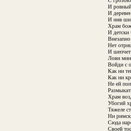
С грозою
И ровный
И дереве
И нив ши
Храм бож
И детски
Внезапно
Нет отриц
И шепчет
Лови мин
Войди с 
Как ни те
Как ни кр
Не ей поп
Размыкат
Храм воз
Убогий х
Тяжеле с
Ни римск
Сюда нар
Своей то