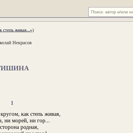
 степь живая...»)
колай Некрасов
ТИШИНА
1
кругом, как степь живая,
в, ни морей, ни гор...
сторона родная,