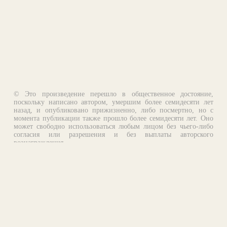
© Это произведение перешло в общественное достояние,
поскольку написано автором, умершим более семидесяти лет
назад, и опубликовано прижизненно, либо посмертно, но с
момента публикации также прошло более семидесяти лет. Оно
может свободно использоваться любым лицом без чьего-либо
согласия или разрешения и без выплаты авторского
вознаграждения.
Email:
otklik@ilibrary.ru
О библиотеке
Реклама на сайте
©1996—2026 Алексей Комаров. Подборка произведений,
оформление, программирование.