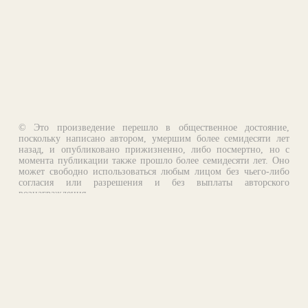
© Это произведение перешло в общественное достояние,
поскольку написано автором, умершим более семидесяти лет
назад, и опубликовано прижизненно, либо посмертно, но с
момента публикации также прошло более семидесяти лет. Оно
может свободно использоваться любым лицом без чьего-либо
согласия или разрешения и без выплаты авторского
вознаграждения.
Email:
otklik@ilibrary.ru
О библиотеке
Реклама на сайте
©1996—2026 Алексей Комаров. Подборка произведений,
оформление, программирование.