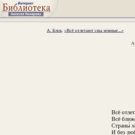
А. Блок
.
«Всё отлетают сны земные...»
А
Всё отле
Всё ближ
Страны́ 
И без люб