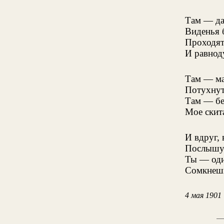
Там — да
Виденья 
Проходят
И равнод
Там — ма
Потухнут 
Там — бе
Мое скита
И вдруг, 
Послышу 
Ты — оди
Сомкнешь
4 мая 1901