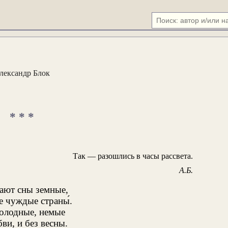
лександр Блок
* * *
Так — разошлись в часы рассвета.
А.Б.
тают сны земные,
е чуждые страны́.
холодные, немые
ви, и без весны.