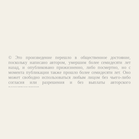
© Это произведение перешло в общественное достояние,
поскольку написано автором, умершим более семидесяти лет
назад, и опубликовано прижизненно, либо посмертно, но с
момента публикации также прошло более семидесяти лет. Оно
может свободно использоваться любым лицом без чьего-либо
согласия или разрешения и без выплаты авторского
вознаграждения.
Email:
otklik@ilibrary.ru
О библиотеке
Реклама на сайте
©1996—2026 Алексей Комаров. Подборка произведений,
оформление, программирование.