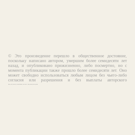
© Это произведение перешло в общественное достояние,
поскольку написано автором, умершим более семидесяти лет
назад, и опубликовано прижизненно, либо посмертно, но с
момента публикации также прошло более семидесяти лет. Оно
может свободно использоваться любым лицом без чьего-либо
согласия или разрешения и без выплаты авторского
вознаграждения.
Email:
otklik@ilibrary.ru
О библиотеке
Реклама на сайте
©1996—2026 Алексей Комаров. Подборка произведений,
оформление, программирование.