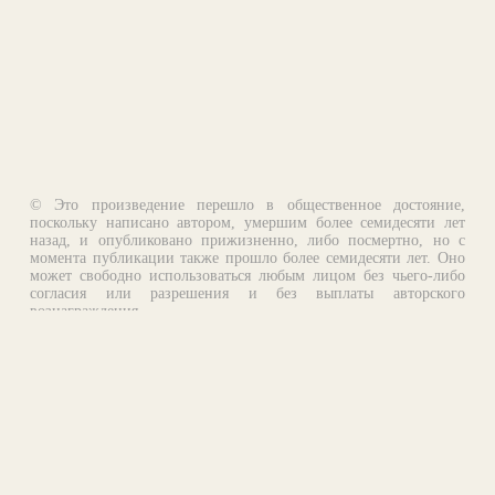
© Это произведение перешло в общественное достояние,
поскольку написано автором, умершим более семидесяти лет
назад, и опубликовано прижизненно, либо посмертно, но с
момента публикации также прошло более семидесяти лет. Оно
может свободно использоваться любым лицом без чьего-либо
согласия или разрешения и без выплаты авторского
вознаграждения.
Email:
otklik@ilibrary.ru
О библиотеке
Реклама на сайте
©1996—2026 Алексей Комаров. Подборка произведений,
оформление, программирование.