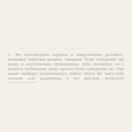
© Это произведение перешло в общественное достояние,
поскольку написано автором, умершим более семидесяти лет
назад, и опубликовано прижизненно, либо посмертно, но с
момента публикации также прошло более семидесяти лет. Оно
может свободно использоваться любым лицом без чьего-либо
согласия или разрешения и без выплаты авторского
вознаграждения.
Email:
otklik@ilibrary.ru
О библиотеке
Реклама на сайте
©1996—2026 Алексей Комаров. Подборка произведений,
оформление, программирование.