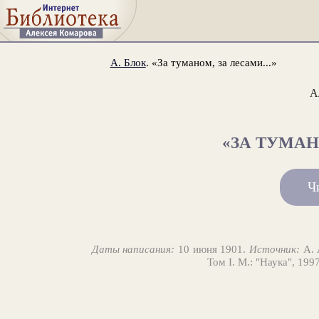
А. Блок
. «За туманом, за лесами...»
А
«ЗА ТУМАН
Ч
Даты написания:
10 июня 1901.
Источник:
А. 
Том I. М.: "Наука", 199