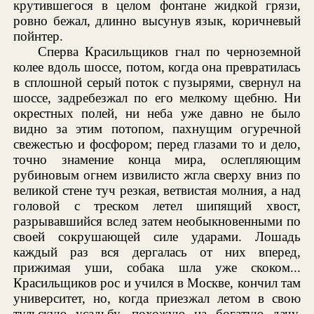
крутившегося в целом фонтане жидкой грязи,
ровно бежал, длинно высунув язык, коричневый
пойнтер.
Сперва Красильщиков гнал по черноземной
колее вдоль шоссе, потом, когда она превратилась
в сплошной серый поток с пузырями, свернул на
шоссе, задребезжал по его мелкому щебню. Ни
окрестных полей, ни неба уже давно не было
видно за этим потопом, пахнущим огуречной
свежестью и фосфором; перед глазами то и дело,
точно знамение конца мира, ослепляющим
рубиновым огнем извилисто жгла сверху вниз по
великой стене туч резкая, ветвистая молния, а над
головой с треском летел шипящий хвост,
разрывавшийся вслед затем необыкновенными по
своей сокрушающей силе ударами. Лошадь
каждый раз вся дергалась от них вперед,
прижимая уши, собака шла уже скоком...
Красильщиков рос и учился в Москве, кончил там
университет, но, когда приезжал летом в свою
тульскую усадьбу, похожую на богатую дачу,