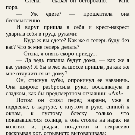
— Степа, — сказал он осторожно. — Мне
пора.
— Уж едете? — прошептала она
бессмысленно.
И вдруг пришла в себя и крест-накрест
ударила себя в грудь руками:
— Куда ж вы едете? Как же я теперь буду без
вас? Что ж мне теперь делать?
— Степа, я опять скоро приеду...
— Да ведь папаша будут дома, — как же я
вас увижу! Я бы в лес за шоссе пришла, да как же
мне отлучиться из дому?
Он, стиснув зубы, опрокинул ее навзничь.
Она широко разбросила руки, воскликнула в
сладком, как бы предсмертном отчаянии: «Ах!»
Потом он стоял перед нарами, уже в
поддевке, в картузе, с кнутом в руке, спиной к
окнам, к густому блеску только что
показавшегося солнца, а она стояла на нарах на
коленях и, рыдая, по-детски и некрасиво
раскрывая рот, отрывисто выговаривала: