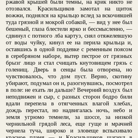
ржавой крышей были темны, на крик никто не
отозвался. Красильщиков замотал на щиток
вожжи, поднялся на крыльцо вслед за вскочившей
туда грязной и мокрой собакой, — вид у нее был
бешеный, глаза блестели ярко и бессмысленно, —
сдвинул с потного лба картуз, снял отяжелевшую
от воды чуйку, кинул ее на перила крыльца и,
оставшись в одной поддевке с ременным поясом
в серебряном наборе, вытер пестрое от грязных
брызг лицо и стал счищать кнутовищем грязь с
голенищ. Дверь в сенцы была отворена, но
чувствовалось, что дом пуст. Верно, скотину
убирают, подумал он и, разогнувшись, посмотрел
в поле: не ехать ли дальше? Вечерний воздух был
неподвижен и сыр, с разных сторон бодро били
вдали перепела в отягченных влагой хлебах,
дождь перестал, но надвигалась ночь, небо и
земля угрюмо темнели, за шоссе, за низкой
чернильной грядой леса, еще гуще и мрачней
чернела туча, широко и зловеще вспыхивало
красное пламя — и Красильщиков шагнул в