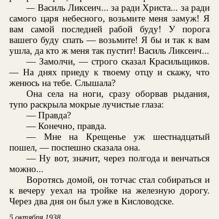
—
Василь Ликсеич... за ради Христа... за ради
самого царя небесного, возьмите меня замуж! Я
вам самой последней рабой буду! У порога
вашего буду спать — возьмите! Я бы и так к вам
ушла, да кто ж меня так пустит! Василь Ликсеич...
— Замолчи, — строго сказал Красильщиков.
— На днях приеду к твоему отцу и скажу, что
женюсь на тебе. Слышала?
Она села на ноги, сразу оборвав рыдания,
тупо раскрыла мокрые лучистые глаза:
— Правда?
— Конечно, правда.
— Мне на Крещенье уж шестнадцатый
пошел, — поспешно сказала она.
— Ну вот, значит, через полгода и венчаться
можно...
Воротясь домой, он тотчас стал собираться и
к вечеру уехал на тройке на железную дорогу.
Через два дня он был уже в Кисловодске.
5 октября 1938