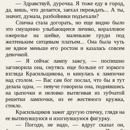
— Здравствуй, дурочка. Я тоже еду в город,
да, вишь, что делается, заехал переждать... А ты,
значит, думала, разбойники подъехали?
Спичка стала догорать, но еще видно было
это смущенно улыбающееся личико, коралловое
ожерелье на шейке, маленькие груди под
желтеньким ситцевым платьем... Она была чуть
не вдвое меньше его ростом и казалась совсем
девочкой.
— Я сейчас лампу зажгу, — поспешно
заговорила она, смутясь еще больше от зоркого
взгляда Красильщикова, и кинулась к лампочке
над столом. — Вас сам бог послал, что бы я тут
делала одна, — певуче говорила она, поднявшись
на цыпочки и неловко вытягивая из зубчатой
решетки лампочки, из ее жестяного кружка,
стекло.
Красильщиков зажег другую спичку, глядя на
ее вытянувшуюся и изогнувшуюся фигурку.
— Погоди, не надо, — вдруг сказал он,