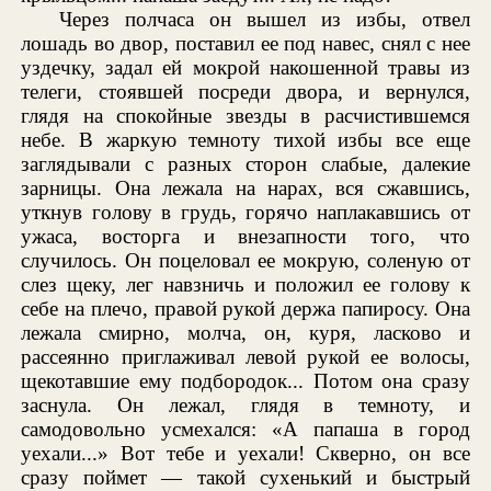
Через полчаса он вышел из избы, отвел
лошадь во двор, поставил ее под навес, снял с нее
уздечку, задал ей мокрой накошенной травы из
телеги, стоявшей посреди двора, и вернулся,
глядя на спокойные звезды в расчистившемся
небе. В жаркую темноту тихой избы все еще
заглядывали с разных сторон слабые, далекие
зарницы. Она лежала на нарах, вся сжавшись,
уткнув голову в грудь, горячо наплакавшись от
ужаса, восторга и внезапности того, что
случилось. Он поцеловал ее мокрую, соленую от
слез щеку, лег навзничь и положил ее голову к
себе на плечо, правой рукой держа папиросу. Она
лежала смирно, молча, он, куря, ласково и
рассеянно приглаживал левой рукой ее волосы,
щекотавшие ему подбородок... Потом она сразу
заснула. Он лежал, глядя в темноту, и
самодовольно усмехался: «А папаша в город
уехали...» Вот тебе и уехали! Скверно, он все
сразу поймет — такой сухенький и быстрый