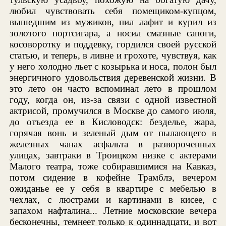
любил чувствовать себя помещиком-купцом,
вышедшим из мужиков, пил лафит и курил из
золотого портсигара, а носил смазные сапоги,
косоворотку и поддевку, гордился своей русской
статью, и теперь, в ливне и грохоте, чувствуя, как
у него холодно льет с козырька и носа, полон был
энергичного удовольствия деревенской жизни. В
это лето он часто вспоминал лето в прошлом
году, когда он, из-за связи с одной известной
актрисой, промучился в Москве до самого июля,
до отъезда ее в Кисловодск: безделье, жара,
горячая вонь и зеленый дым от пылающего в
железных чанах асфальта в развороченных
улицах, завтраки в Троицком низке с актерами
Малого театра, тоже собиравшимися на Кавказ,
потом сидение в кофейне Трамблэ, вечером
ожиданье ее у себя в квартире с мебелью в
чехлах, с люстрами и картинами в кисее, с
запахом нафталина... Летние московские вечера
бесконечны, темнеет только к одиннадцати, и вот