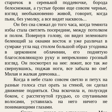
старичок в серенькой поддевочке, борода
белоснежная, а густые брови еще совсем черные,
взгляд необыкновенно живой, говорит, когда
пьян, без умолку, а все видит насквозь...
Он без сна слежал до того часа, когда темнота
избы стала светлеть посередине, между потолком
и полом. Повернув голову, он видел зеленовато
белеющий за окнами восток и уже различал в
сумраке угла над столом большой образ угодника
в церковном облачении, его поднятую
благословляющую руку и непреклонно грозный
взгляд. Он посмотрел на нее: лежит, все так же
свернувшись, поджав ноги, все забыла во сне!
Милая и жалкая девчонка...
Когда в небе стало совсем светло и петух на
разные голоса стал орать за стеной, он сделал
движение подняться. Она вскочила и, полусидя
боком, с расстегнутой грудью, со спутанными
волосами, уставилась на него ничего не
понимающими глазами.