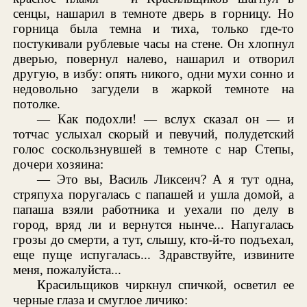
сенцы, нашарил в темноте дверь в горницу. Но
горница была темна и тиха, только где-то
постукивали рублевые часы на стене. Он хлопнул
дверью, повернул налево, нашарил и отворил
другую, в избу: опять никого, одни мухи сонно и
недовольно загудели в жаркой темноте на
потолке.
— Как подохли! — вслух сказал он — и
тотчас услыхал скорый и певучий, полудетский
голос соскользнувшей в темноте с нар Степы,
дочери хозяина:
— Это вы, Василь Ликсеич? А я тут одна,
стряпуха поругалась с папашей и ушла домой, а
папаша взяли работника и уехали по делу в
город, вряд ли и вернутся нынче... Напугалась
грозы до смерти, а тут, слышу, кто-й-то подъехал,
еще пуще испугалась... Здравствуйте, извините
меня, пожалуйста...
Красильщиков чиркнул спичкой, осветил ее
черные глаза и смуглое личико: