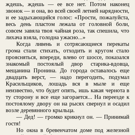
ждешь, ждешь — ее все нет. Потом наконец
звонок — и она, во всей своей летней нарядности,
и ее задыхающийся голос: «Прости, пожалуйста,
весь день пластом лежала от головной боли,
совсем завяла твоя чайная роза, так спешила, что
лихача взяла, голодна ужасно...»
Когда ливень и сотрясающиеся перекаты
грома стали стихать, отходить и кругом стало
проясняться, впереди, влево от шоссе, показался
знакомый постоялый двор старика-вдовца,
мещанина Пронина. До города оставалось еще
двадцать верст, — надо перегодить, подумал
Красильщиков, лошадь вся в мыле и еще
неизвестно, что будет опять, ишь какая чернота в
ту сторону и все еще загорается... На переезде к
постоялому двору он на рысях свернул и осадил
возле деревянного крыльца.
— Дед! — громко крикнул он. — Принимай
гостя!
Но окна в бревенчатом доме под железной