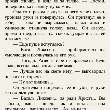
бросая спичку, и взял ее за талию. — Постой,
повернись-ка на минутку ко мне...
Она со страхом глянула на него через плечо,
уронила руки и повернулась. Он притянул ее к
себе, — она не вырывалась, только дико и
удивленно откинула голову назад. Он сверху,
прямо и твердо заглянул сквозь сумрак в глаза ей
и засмеялся:
— Еще пуще испугалась?
— Василь Ликсеич... — пробормотала она
умоляюще и потянулась из его рук.
— Погоди. Разве я тебе не нравлюсь? Ведь
знаю, всегда рада, когда я заезжаю.
— Лучше вас на свете нету, — выговорила
она тихо и горячо.
— Ну вот видишь...
Он длительно поцеловал ее в губы, и руки
его скользнули ниже.
— Василь Ликсеич... за ради Христа... Вы
забыли, ваша лошадь так и осталась под
крыльцом... папаша заедут... Ах, не надо!