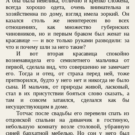
А она была невелика, отлично и крепко сложена,
всегда хорошо одета, очень внимательна и
хозяйственна по дому, взгляд имела зоркий. Он
казался столь же неинтересен во всех
отношениях, как множество губернских
чиновников, но и первым браком был женат на
красавице — и все только руками разводили: за
что и почему шли за него такие?
И вот вторая красавица спокойно
возненавидела его семилетнего мальчика от
первой, сделала вид, что совершенно не замечает
его. Тогда и отец, от страха перед ней, тоже
притворился, будто у него нет и никогда не было
сына. И мальчик, от природы живой, ласковый,
стал в их присутствии бояться слово сказать, а
там и совсем затаился, сделался как бы
несуществующим в доме.
Тотчас после свадьбы его перевели спать из
отцовской спальни на диванчик в гостиную,
небольшую комнату возле столовой, убранную
синей бархатной мебелью. Но сон у него был