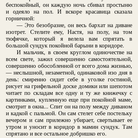
беспокойный, он каждую ночь сбивал простыню
и одеяло на пол. И вскоре красавица сказала
горничной:
— Это безобразие, он весь бархат на диване
изотрет. Стелите ему, Настя, на полу, на том
тюфячке, который я велела вам спрятать в
большой сундук покойной барыни в коридоре.
И мальчик, в своем круглом одиночестве на
всем свете, зажил совершенно самостоятельной,
совершенно обособленной от всего дома жизнью,
— неслышной, незаметной, одинаковой изо дня в
день: смиренно сидит себе в уголке гостиной,
рисует на грифельной доске домики или шепотом
читает по складам все одну и ту же книжечку с
картинками, купленную еще при покойной маме,
смотрит в окна... Спит он на полу между диваном
и кадкой с пальмой. Он сам стелет себе постельку
вечером и сам прилежно убирает, свертывает ее
утром и уносит в коридор в мамин сундук. Там
спрятано и все остальное добришко его.