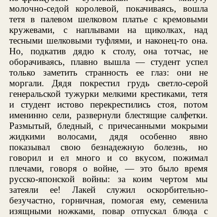
молочно-седой королевой, покачиваясь, вошла
тетя в палевом шелковом платье с кремовыми
кружевами, с наплывами на щиколках, над
тесными шелковыми туфлями, и наконец-то она.
Но, подкатив дядю к столу, она тотчас, не
оборачиваясь, плавно вышла — студент успел
только заметить странность ее глаз: они не
моргали. Дядя покрестил грудь светло-серой
генеральской тужурки мелкими крестиками, тетя
и студент истово перекрестились стоя, потом
именинно сели, развернули блестящие салфетки.
Размытый, бледный, с причесанными мокрыми
жидкими волосами, дядя особенно явно
показывал свою безнадежную болезнь, но
говорил и ел много и со вкусом, пожимал
плечами, говоря о войне, — это было время
русско-японской войны: за коим чертом мы
затеяли ее! Лакей служил оскорбительно-
безучастно, горничная, помогая ему, семенила
изящными ножками, повар отпускал блюда с