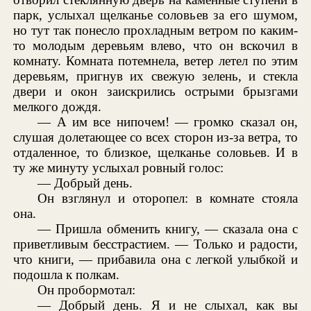
парк, услыхал щелканье соловьев за его шумом,
но тут так понесло прохладным ветром по каким-
то молодым деревьям влево, что он вскочил в
комнату. Комната потемнела, ветер летел по этим
деревьям, пригнув их свежую зелень, и стекла
двери и окон заискрились острыми брызгами
мелкого дождя.
— А им все нипочем! — громко сказал он,
слушая долетающее со всех сторон из-за ветра, то
отдаленное, то близкое, щелканье соловьев. И в
ту же минуту услыхал ровный голос:
— Добрый день.
Он взглянул и оторопел: в комнате стояла
она.
— Пришла обменить книгу, — сказала она с
приветливым бесстрастием. — Только и радости,
что книги, — прибавила она с легкой улыбкой и
подошла к полкам.
Он пробормотал:
— Добрый день. Я и не слыхал, как вы