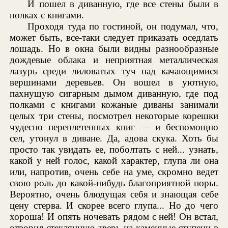
И пошел в диванную, где все стены были в
полках с книгами.
Проходя туда по гостиной, он подумал, что,
может быть, все-таки следует приказать оседлать
лошадь. Но в окна были видны разнообразные
дождевые облака и неприятная металлическая
лазурь среди лиловатых туч над качающимися
вершинами деревьев. Он вошел в уютную,
пахнущую сигарным дымом диванную, где под
полками с книгами кожаные диваны занимали
целых три стены, посмотрел некоторые корешки
чудесно переплетенных книг — и беспомощно
сел, утонул в диване. Да, адова скука. Хоть бы
просто так увидать ее, поболтать с ней... узнать,
какой у ней голос, какой характер, глупа ли она
или, напротив, очень себе на уме, скромно ведет
свою роль до какой-нибудь благоприятной поры.
Вероятно, очень блюдущая себя и знающая себе
цену стерва. И скорее всего глупа... Но до чего
хороша! И опять ночевать рядом с ней! Он встал,
отворил стеклянную дверь на каменные ступени в