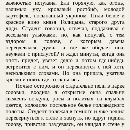
важностью истукана. Ели горячую, как огонь,
налимью уху, кровавый ростбиф, молодой
картофель, посыпанный укропом. Пили белое и
красное вино князя Голицына, старого друга
дяди. Студент говорил, отвечал, поддакивал с
веселыми улыбками, но, как попугай, с тем
вздором в голове, с которым давеча
переодевался, думал: а где же обедает она,
неужели с прислугой? и ждал минуты, когда она
опять придет, увезет дядю и потом где-нибудь
встретится с ним, и он перекинется с ней хоть
несколькими словами. Но она пришла, укатила
кресло и опять где-то скрылась.
Ночью осторожно и старательно пели в парке
соловьи, входила в открытые окна спальни
свежесть воздуха, росы и политых на клумбах
цветов, холодило постельное белье голландского
полотна. Студент полежал в темноте и уже решил
перевернуться к стене и заснуть, но вдруг поднял
голову, привстал: раздеваясь, он увидал в стене у