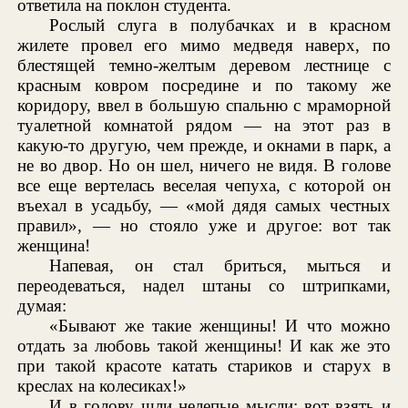
ответила на поклон студента.
Рослый слуга в полубачках и в красном
жилете провел его мимо медведя наверх, по
блестящей темно-желтым деревом лестнице с
красным ковром посредине и по такому же
коридору, ввел в большую спальню с мраморной
туалетной комнатой рядом — на этот раз в
какую-то другую, чем прежде, и окнами в парк, а
не во двор. Но он шел, ничего не видя. В голове
все еще вертелась веселая чепуха, с которой он
въехал в усадьбу, — «мой дядя самых честных
правил», — но стояло уже и другое: вот так
женщина!
Напевая, он стал бриться, мыться и
переодеваться, надел штаны со штрипками,
думая:
«Бывают же такие женщины! И что можно
отдать за любовь такой женщины! И как же это
при такой красоте катать стариков и старух в
креслах на колесиках!»
И в голову шли нелепые мысли: вот взять и