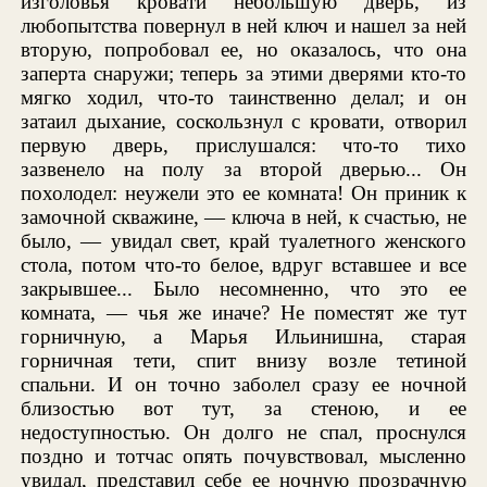
изголовья кровати небольшую дверь, из
любопытства повернул в ней ключ и нашел за ней
вторую, попробовал ее, но оказалось, что она
заперта снаружи; теперь за этими дверями кто-то
мягко ходил, что-то таинственно делал; и он
затаил дыхание, соскользнул с кровати, отворил
первую дверь, прислушался: что-то тихо
зазвенело на полу за второй дверью... Он
похолодел: неужели это ее комната! Он приник к
замочной скважине, — ключа в ней, к счастью, не
было, — увидал свет, край туалетного женского
стола, потом что-то белое, вдруг вставшее и все
закрывшее... Было несомненно, что это ее
комната, — чья же иначе? Не поместят же тут
горничную, а Марья Ильинишна, старая
горничная тети, спит внизу возле тетиной
спальни. И он точно заболел сразу ее ночной
близостью вот тут, за стеною, и ее
недоступностью. Он долго не спал, проснулся
поздно и тотчас опять почувствовал, мысленно
увидал, представил себе ее ночную прозрачную