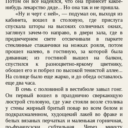
Потом он все надеялся, что она принесет какое-
нибудь лекарство дяде... Но она так и не пришла.
«Ну и черт с ней», — подумал он, выходя из
кабинета, вошел в столовую, где прислуга
спускала шторы на высоких солнечных окнах,
заглянул зачем-то направо, в двери зала, где в
предвечернем свете отсвечивали в паркете
стеклянные стаканчики на ножках рояля, потом
прошел налево, в гостиную, за которой была
диванная; из гостиной вышел на балкон,
спустился к разноцветно-яркому цветнику,
обошел его и побрел по высокой тенистой аллее...
На солнце было еще жарко, и до обеда оставалось
еще два часа.
В семь с половиной в вестибюле завыл гонг.
Он первый вошел в празднично сверкающую
люстрой столовую, где уже стояли возле столика
у стены жирный бритый повар во всем белом и
подкрахмаленном, худощекий лакей во фраке и
белых вязаных перчатках и маленькая горничная,
по-французски субтильная. Через минуту