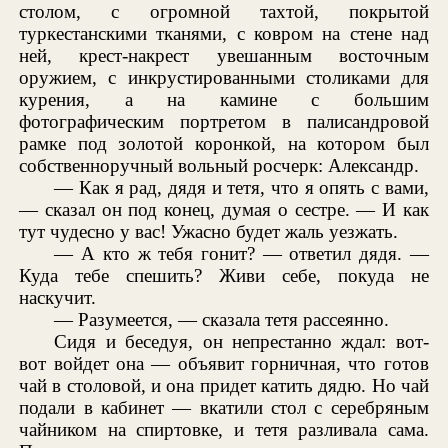
столом, с огромной тахтой, покрытой
туркестанскими тканями, с ковром на стене над
ней, крест-накрест увешанным восточным
оружием, с инкрустированными столиками для
курения, а на камине с большим
фотографическим портретом в палисандровой
рамке под золотой коронкой, на котором был
собственноручный вольный росчерк: Александр.
— Как я рад, дядя и тетя, что я опять с вами,
— сказал он под конец, думая о сестре. — И как
тут чудесно у вас! Ужасно будет жаль уезжать.
— А кто ж тебя гонит? — ответил дядя. —
Куда тебе спешить? Живи себе, покуда не
наскучит.
— Разумеется, — сказала тетя рассеянно.
Сидя и беседуя, он непрестанно ждал: вот-
вот войдет она — объявит горничная, что готов
чай в столовой, и она придет катить дядю. Но чай
подали в кабинет — вкатили стол с серебряным
чайником на спиртовке, и тетя разливала сама.