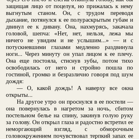
защищая лицо от поцелуя, но прижалась к нему
выгнутым станом. Он, с трудом переводя
дыхание, потянулся к ее полураскрытым губам и
двинул ее к дивану. Она, нахмурясь, закачала
головой, шепча: «Нет, нет, нельзя, лежа мы
ничего не увидим и не услышим...» — и с
потускневшими глазами медленно раздвинула
ноги... Через минуту он упал лицом к ее плечу.
Она еще постояла, стиснув зубы, потом тихо
освободилась от него и стройно пошла по
гостиной, громко и безразлично говоря под шум
дождя:
— О, какой дождь! А наверху все окна
открыты...
На другое утро он проснулся в ее постели —
она повернулась в нагретом за ночь, сбитом
постельном белье на спину, закинув голую руку
за голову. Он открыл глаза и радостно встретил ее
неморгающий взгляд, с обморочным
головокружением почувствовал терпкий запах ее