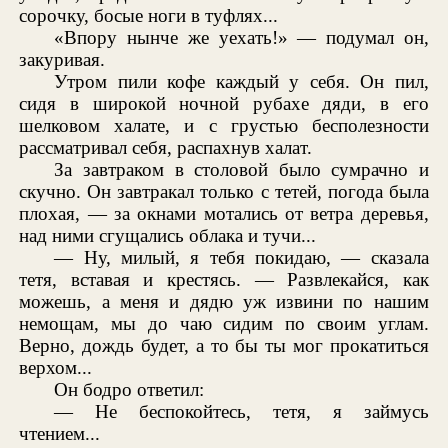
сорочку, босые ноги в туфлях...
«Впору нынче же уехать!» — подумал он,
закуривая.
Утром пили кофе каждый у себя. Он пил,
сидя в широкой ночной рубахе дяди, в его
шелковом халате, и с грустью бесполезности
рассматривал себя, распахнув халат.
За завтраком в столовой было сумрачно и
скучно. Он завтракал только с тетей, погода была
плохая, — за окнами мотались от ветра деревья,
над ними сгущались облака и тучи...
— Ну, милый, я тебя покидаю, — сказала
тетя, вставая и крестясь. — Развлекайся, как
можешь, а меня и дядю уж извини по нашим
немощам, мы до чаю сидим по своим углам.
Верно, дождь будет, а то бы ты мог прокатиться
верхом...
Он бодро ответил:
— Не беспокойтесь, тетя, я займусь
чтением...