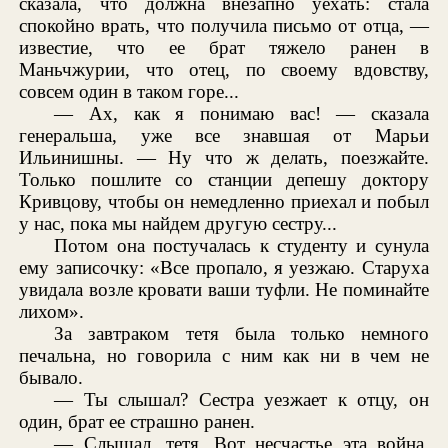
сказала, что должна внезапно уехать: стала
спокойно врать, что получила письмо от отца, —
известие, что ее брат тяжело ранен в
Маньчжурии, что отец, по своему вдовству,
совсем один в таком горе...
— Ах, как я понимаю вас! — сказала
генеральша, уже все знавшая от Марьи
Ильинишны. — Ну что ж делать, поезжайте.
Только пошлите со станции депешу доктору
Кривцову, чтобы он немедленно приехал и побыл
у нас, пока мы найдем другую сестру...
Потом она постучалась к студенту и сунула
ему записочку: «Все пропало, я уезжаю. Старуха
увидала возле кровати ваши туфли. Не поминайте
лихом».
За завтраком тетя была только немного
печальна, но говорила с ним как ни в чем не
бывало.
— Ты слышал? Сестра уезжает к отцу, он
один, брат ее страшно ранен.
— Слышал, тетя. Вот несчастье эта война,