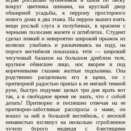
вокруг цветника шинами, на круглый двор
обширной усадьбы, к перрону просторного
нового дома в два этажа. На перрон вышел взять
вещи рослый слуга в полубачках, в красном с
черными полосами жилете и штиблетах. Студент
сделал ловкий и невероятно широкий прыжок из
коляски: улыбаясь и раскачиваясь на ходу, на
пороге вестибюля показалась тетя — широкий
чесучовый балахон на большом дряблом теле,
крупное обвисшее лицо, нос якорем и под
коричневыми глазами желтые подпалины. Она
родственно расцеловала его в щеки, он с
притворной радостью припал к ее мягкой темной
руке, быстро подумав: целых три дня врать вот
так, а в свободное время не знать, что с собой
делать! Притворно и поспешно отвечая на ее
притворно-заботливые расспросы о маме, он
вошел за ней в большой вестибюль, с веселой
ненавистью взглянул на несколько сгробленное
чучело бурого медведя с блестящими