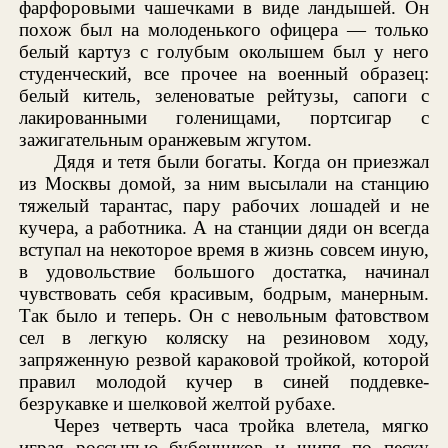
фарфоровыми чашечками в виде ландышей. Он
похож был на молоденького офицера — только
белый картуз с голубым околышем был у него
студенческий, все прочее на военный образец:
белый китель, зеленоватые рейтузы, сапоги с
лакированными голенищами, портсигар с
зажигательным оранжевым жгутом.
Дядя и тетя были богаты. Когда он приезжал
из Москвы домой, за ним высылали на станцию
тяжелый тарантас, пару рабочих лошадей и не
кучера, а работника. А на станции дяди он всегда
вступал на некоторое время в жизнь совсем иную,
в удовольствие большого достатка, начинал
чувствовать себя красивым, бодрым, манерным.
Так было и теперь. Он с невольным фатовством
сел в легкую коляску на резиновом ходу,
запряженную резвой караковой тройкой, которой
правил молодой кучер в синей поддевке-
безрукавке и шелковой желтой рубахе.
Через четверть часа тройка влетела, мягко
играя россыпью бубенчиков и шипя по песку