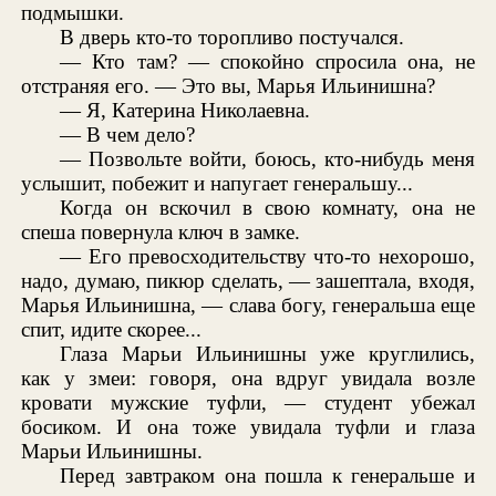
подмышки.
В дверь кто-то торопливо постучался.
— Кто там? — спокойно спросила она, не
отстраняя его. — Это вы, Марья Ильинишна?
— Я, Катерина Николаевна.
— В чем дело?
— Позвольте войти, боюсь, кто-нибудь меня
услышит, побежит и напугает генеральшу...
Когда он вскочил в свою комнату, она не
спеша повернула ключ в замке.
— Его превосходительству что-то нехорошо,
надо, думаю, пикюр сделать, — зашептала, входя,
Марья Ильинишна, — слава богу, генеральша еще
спит, идите скорее...
Глаза Марьи Ильинишны уже круглились,
как у змеи: говоря, она вдруг увидала возле
кровати мужские туфли, — студент убежал
босиком. И она тоже увидала туфли и глаза
Марьи Ильинишны.
Перед завтраком она пошла к генеральше и