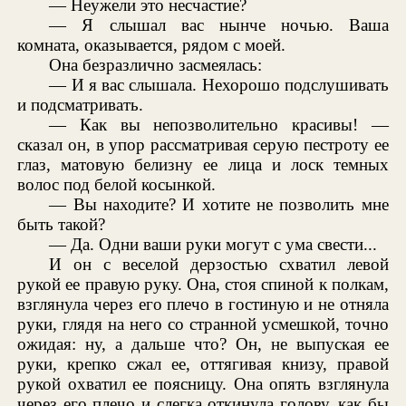
— Неужели это несчастие?
— Я слышал вас нынче ночью. Ваша
комната, оказывается, рядом с моей.
Она безразлично засмеялась:
— И я вас слышала. Нехорошо подслушивать
и подсматривать.
— Как вы непозволительно красивы! —
сказал он, в упор рассматривая серую пестроту ее
глаз, матовую белизну ее лица и лоск темных
волос под белой косынкой.
— Вы находите? И хотите не позволить мне
быть такой?
— Да. Одни ваши руки могут с ума свести...
И он с веселой дерзостью схватил левой
рукой ее правую руку. Она, стоя спиной к полкам,
взглянула через его плечо в гостиную и не отняла
руки, глядя на него со странной усмешкой, точно
ожидая: ну, а дальше что? Он, не выпуская ее
руки, крепко сжал ее, оттягивая книзу, правой
рукой охватил ее поясницу. Она опять взглянула
через его плечо и слегка откинула голову, как бы