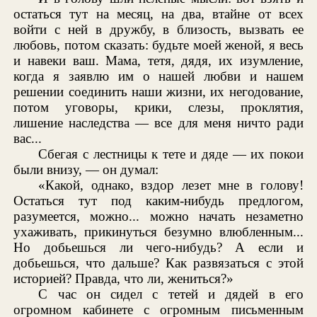
остаться тут на месяц, на два, втайне от всех
войти с ней в дружбу, в близость, вызвать ее
любовь, потом сказать: будьте моей женой, я весь
и навеки ваш. Мама, тетя, дядя, их изумление,
когда я заявлю им о нашей любви и нашем
решении соединить наши жизни, их негодование,
потом уговоры, крики, слезы, проклятия,
лишение наследства — все для меня ничто ради
вас...
Сбегая с лестницы к тете и дяде — их покои
были внизу, — он думал:
«Какой, однако, вздор лезет мне в голову!
Остаться тут под каким-нибудь предлогом,
разумеется, можно... можно начать незаметно
ухаживать, прикинуться безумно влюбленным...
Но добьешься ли чего-нибудь? А если и
добьешься, что дальше? Как развязаться с этой
историей? Правда, что ли, жениться?»
С час он сидел с тетей и дядей в его
огромном кабинете с огромным письменным