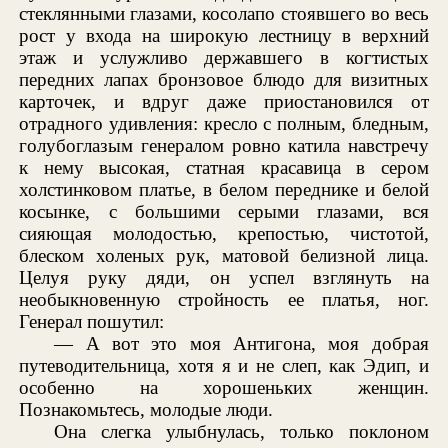
стеклянными глазами, косолапо стоявшего во весь
рост у входа на широкую лестницу в верхний
этаж и услужливо державшего в когтистых
передних лапах бронзовое блюдо для визитных
карточек, и вдруг даже приостановился от
отрадного удивления: кресло с полным, бледным,
голубоглазым генералом ровно катила навстречу
к нему высокая, статная красавица в сером
холстинковом платье, в белом переднике и белой
косынке, с большими серыми глазами, вся
сияющая молодостью, крепостью, чистотой,
блеском холеных рук, матовой белизной лица.
Целуя руку дяди, он успел взглянуть на
необыкновенную стройность ее платья, ног.
Генерал пошутил:
— А вот это моя Антигона, моя добрая
путеводительница, хотя я и не слеп, как Эдип, и
особенно на хорошеньких женщин.
Познакомьтесь, молодые люди.
Она слегка улыбнулась, только поклоном