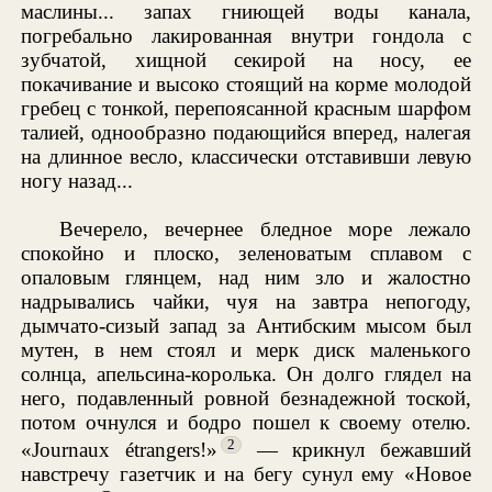
маслины... запах гниющей воды канала,
погребально лакированная внутри гондола с
зубчатой, хищной секирой на носу, ее
покачивание и высоко стоящий на корме молодой
гребец с тонкой, перепоясанной красным шарфом
талией, однообразно подающийся вперед, налегая
на длинное весло, классически отставивши левую
ногу назад...
Вечерело, вечернее бледное море лежало
спокойно и плоско, зеленоватым сплавом с
опаловым глянцем, над ним зло и жалостно
надрывались чайки, чуя на завтра непогоду,
дымчато-сизый запад за Антибским мысом был
мутен, в нем стоял и мерк диск маленького
солнца, апельсина-королька. Он долго глядел на
него, подавленный ровной безнадежной тоской,
потом очнулся и бодро пошел к своему отелю.
2
«Journaux étrangers!»
— крикнул бежавший
навстречу газетчик и на бегу сунул ему «Новое