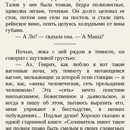
Талия у нее была тонкая, бедра полновесные,
щиколки легкие, точеные. Он долго целовал ее
стоя, потом они сели на постель и стали пить
рейнское вино, опять целуясь холодными от вина
губами.
— А Ли? — сказала она. — А Маша?
Ночью, лежа с ней рядом в темноте, он
говорил с шутливой грустью:
— Ах, Генрих, как люблю я вот такие
вагонные ночи, эту темноту в мотающемся
вагоне, мелькающие за шторой огни станции — и
вас, вас, «жены человеческие, сеть прельщения
человеком»! Эта «сеть» нечто поистине
неизъяснимое, божественное и дьявольское, и
когда я пишу об этом, пытаюсь выразить его,
меня упрекают в бесстыдстве, в низких
побуждениях... Подлые души! Хорошо сказано в
одной старинной книге: «Сочинитель имеет такое
же полное право быть смелым в своих словесных