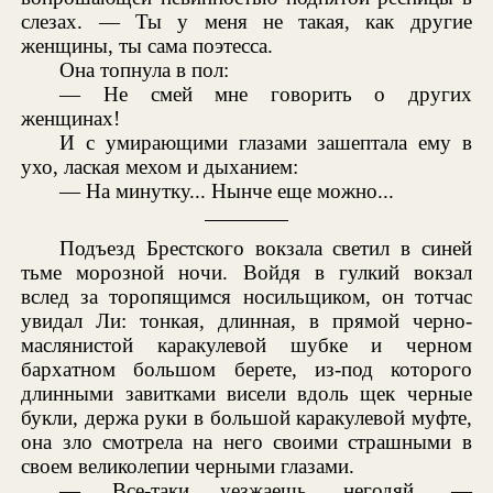
слезах. — Ты у меня не такая, как другие
женщины, ты сама поэтесса.
Она топнула в пол:
— Не смей мне говорить о других
женщинах!
И с умирающими глазами зашептала ему в
ухо, лаская мехом и дыханием:
— На минутку... Нынче еще можно...
Подъезд Брестского вокзала светил в синей
тьме морозной ночи. Войдя в гулкий вокзал
вслед за торопящимся носильщиком, он тотчас
увидал Ли: тонкая, длинная, в прямой черно-
маслянистой каракулевой шубке и черном
бархатном большом берете, из-под которого
длинными завитками висели вдоль щек черные
букли, держа руки в большой каракулевой муфте,
она зло смотрела на него своими страшными в
своем великолепии черными глазами.
— Все-таки уезжаешь, негодяй, —