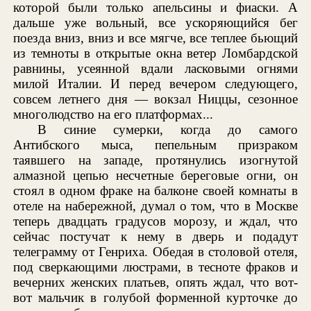
которой были только апельсины и фиаски. А
дальше уже вольный, все ускоряющийся бег
поезда вниз, вниз и все мягче, все теплее бьющий
из темноты в открытые окна ветер Ломбардской
равнины, усеянной вдали ласковыми огнями
милой Италии. И перед вечером следующего,
совсем летнего дня — вокзал Ниццы, сезонное
многолюдство на его платформах...
В синие сумерки, когда до самого
Антибского мыса, пепельным призраком
таявшего на западе, протянулись изогнутой
алмазной цепью несчетные береговые огни, он
стоял в одном фраке на балконе своей комнаты в
отеле на набережной, думал о том, что в Москве
теперь двадцать градусов морозу, и ждал, что
сейчас постучат к нему в дверь и подадут
телеграмму от Генриха. Обедая в столовой отеля,
под сверкающими люстрами, в тесноте фраков и
вечерних женских платьев, опять ждал, что вот-
вот мальчик в голубой форменной курточке до