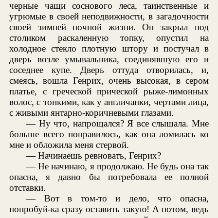
черные чащи соснового леса, таинственные и
угрюмые в своей неподвижности, в загадочности
своей зимней ночной жизни. Он закрыл под
столиком раскаленную топку, опустил на
холодное стекло плотную штору и постучал в
дверь возле умывальника, соединявшую его и
соседнее купе. Дверь оттуда отворилась, и,
смеясь, вошла Генрих, очень высокая, в сером
платье, с греческой прической рыже-лимонных
волос, с тонкими, как у англичанки, чертами лица,
с живыми янтарно-коричневыми глазами.
— Ну что, напрощался? Я все слышала. Мне
больше всего понравилось, как она ломилась ко
мне и обложила меня стервой.
— Начинаешь ревновать, Генрих?
— Не начинаю, я продолжаю. Не будь она так
опасна, я давно бы потребовала ее полной
отставки.
— Вот в том-то и дело, что опасна,
попробуй-ка сразу оставить такую! А потом, ведь