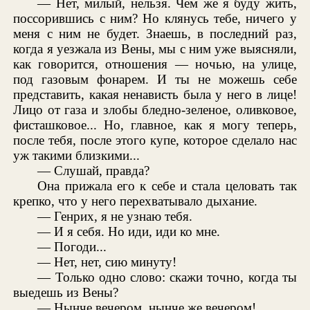
— Нет, милый, нельзя. Чем же я буду жить,
поссорившись с ним? Но клянусь тебе, ничего у
меня с ним не будет. Знаешь, в последний раз,
когда я уезжала из Вены, мы с ним уже выясняли,
как говорится, отношения — ночью, на улице,
под газовым фонарем. И ты не можешь себе
представить, какая ненависть была у него в лице!
Лицо от газа и злобы бледно-зеленое, оливковое,
фисташковое... Но, главное, как я могу теперь,
после тебя, после этого купе, которое сделало нас
уж такими близкими...
— Слушай, правда?
Она прижала его к себе и стала целовать так
крепко, что у него перехватывало дыхание.
— Генрих, я не узнаю тебя.
— И я себя. Но иди, иди ко мне.
— Погоди...
— Нет, нет, сию минуту!
— Только одно слово: скажи точно, когда ты
выедешь из Вены?
— Нынче вечером, нынче же вечером!