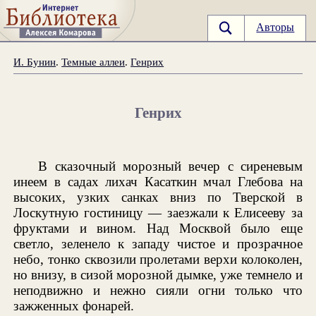
Авторы
И. Бунин
.
Темные аллеи
.
Генрих
Генрих
В сказочный морозный вечер с сиреневым
инеем в садах лихач Касаткин мчал Глебова на
высоких, узких санках вниз по Тверской в
Лоскутную гостиницу — заезжали к Елисееву за
фруктами и вином. Над Москвой было еще
светло, зеленело к западу чистое и прозрачное
небо, тонко сквозили пролетами верхи колоколен,
но внизу, в сизой морозной дымке, уже темнело и
неподвижно и нежно сияли огни только что
зажженных фонарей.