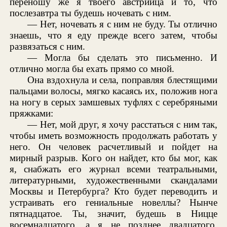
переношу же я твоего австрийца и то, что
послезавтра ты будешь ночевать с ним.
— Нет, ночевать я с ним не буду. Ты отлично
знаешь, что я еду прежде всего затем, чтобы
развязаться с ним.
— Могла бы сделать это письменно. И
отлично могла бы ехать прямо со мной.
Она вздохнула и села, поправляя блестящими
пальцами волосы, мягко касаясь их, положив нога
на ногу в серых замшевых туфлях с серебряными
пряжками:
— Нет, мой друг, я хочу расстаться с ним так,
чтобы иметь возможность продолжать работать у
него. Он человек расчетливый и пойдет на
мирный разрыв. Кого он найдет, кто бы мог, как
я, снабжать его журнал всеми театральными,
литературными, художественными скандалами
Москвы и Петербурга? Кто будет переводить и
устраивать его гениальные новеллы? Нынче
пятнадцатое. Ты, значит, будешь в Ницце
восемнадцатого, а я не позднее двадцатого,