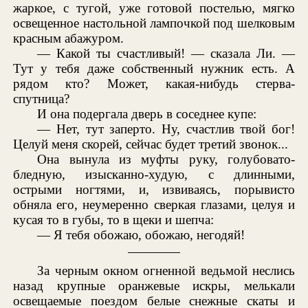
жаркое, с тугой, уже готовой постелью, мягко
освещенное настольной лампочкой под шелковым
красным абажуром.
— Какой ты счастливый! — сказала Ли. —
Тут у тебя даже собственный нужник есть. А
рядом кто? Может, какая-нибудь стерва-
спутница?
И она подергала дверь в соседнее купе:
— Нет, тут заперто. Ну, счастлив твой бог!
Целуй меня скорей, сейчас будет третий звонок...
Она вынула из муфты руку, голубовато-
бледную, изысканно-худую, с длинными,
острыми ногтями, и, извиваясь, порывисто
обняла его, неумеренно сверкая глазами, целуя и
кусая то в губы, то в щеки и шепча:
— Я тебя обожаю, обожаю, негодяй!
За черным окном огненной ведьмой неслись
назад крупные оранжевые искры, мелькали
освещаемые поездом белые снежные скаты и