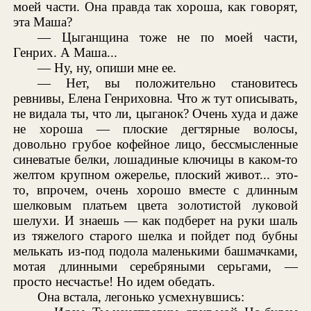
моей части. Она правда так хороша, как говорят,
эта Маша?
— Цыганщина тоже не по моей части,
Генрих. А Маша...
— Ну, ну, опиши мне ее.
— Нет, вы положительно становитесь
ревнивы, Елена Генриховна. Что ж тут описывать,
не видала ты, что ли, цыганок? Очень худа и даже
не хороша — плоские дегтярные волосы,
довольно грубое кофейное лицо, бессмысленные
синеватые белки, лошадиные ключицы в каком-то
желтом крупном ожерелье, плоский живот... это-
то, впрочем, очень хорошо вместе с длинным
шелковым платьем цвета золотистой луковой
шелухи. И знаешь — как подберет на руки шаль
из тяжелого старого шелка и пойдет под бубны
мелькать из-под подола маленькими башмачками,
мотая длинными серебряными серьгами, —
просто несчастье! Но идем обедать.
Она встала, легонько усмехнувшись: