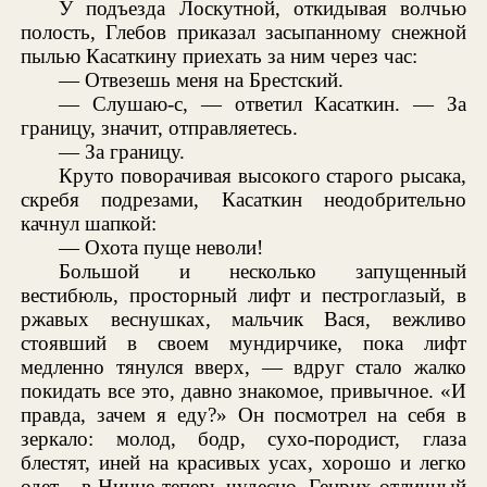
У подъезда Лоскутной, откидывая волчью
полость, Глебов приказал засыпанному снежной
пылью Касаткину приехать за ним через час:
— Отвезешь меня на Брестский.
— Слушаю-с, — ответил Касаткин. — За
границу, значит, отправляетесь.
— За границу.
Круто поворачивая высокого старого рысака,
скребя подрезами, Касаткин неодобрительно
качнул шапкой:
— Охота пуще неволи!
Большой и несколько запущенный
вестибюль, просторный лифт и пестроглазый, в
ржавых веснушках, мальчик Вася, вежливо
стоявший в своем мундирчике, пока лифт
медленно тянулся вверх, — вдруг стало жалко
покидать все это, давно знакомое, привычное. «И
правда, зачем я еду?» Он посмотрел на себя в
зеркало: молод, бодр, сухо-породист, глаза
блестят, иней на красивых усах, хорошо и легко
одет... в Ницце теперь чудесно, Генрих отличный