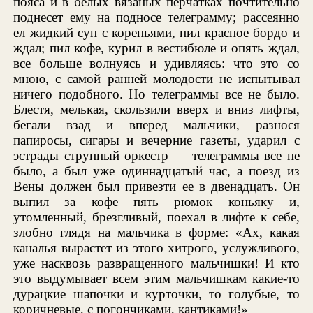
пояса и в белых вязаных перчатках почтительно
поднесет ему на подносе телеграмму; рассеянно
ел жидкий суп с кореньями, пил красное бордо и
ждал; пил кофе, курил в вестибюле и опять ждал,
все больше волнуясь и удивляясь: что это со
мною, с самой ранней молодости не испытывал
ничего подобного. Но телеграммы все не было.
Блестя, мелькая, скользили вверх и вниз лифты,
бегали взад и вперед мальчики, разнося
папиросы, сигары и вечерние газеты, ударил с
эстрады струнный оркестр — телеграммы все не
было, а был уже одиннадцатый час, а поезд из
Вены должен был привезти ее в двенадцать. Он
выпил за кофе пять рюмок коньяку и,
утомленный, брезгливый, поехал в лифте к себе,
злобно глядя на мальчика в форме: «Ах, какая
каналья вырастет из этого хитрого, услужливого,
уже насквозь развращенного мальчишки! И кто
это выдумывает всем этим мальчишкам какие-то
дурацкие шапочки и курточки, то голубые, то
коричневые, с погончиками, кантиками!»