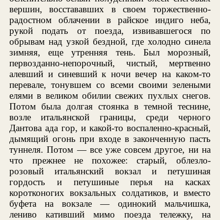
вершин, восстававших в своем торжественно-
радостном облачении в райское индиго неба,
рукой подать от поезда, извивавшегося по
обрывам над узкой бездной, где холодно синела
зимняя, еще утренняя тень. Был морозный,
первозданно-непорочный, чистый, мертвенно
алевший и синевший к ночи вечер на каком-то
перевале, тонувшем со всеми своими зелеными
елями в великом обилии свежих пухлых снегов.
Потом была долгая стоянка в темной теснине,
возле итальянской границы, среди черного
Дантова ада гор, и какой-то воспаленно-красный,
дымящий огонь при входе в законченную пасть
туннеля. Потом — все уже совсем другое, ни на
что прежнее не похожее: старый, облезло-
розовый итальянский вокзал и петушиная
гордость и петушиные перья на касках
коротконогих вокзальных солдатиков, и вместо
буфета на вокзале — одинокий мальчишка,
лениво кативший мимо поезда тележку, на