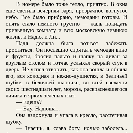
В номере было тоже тепло, приятно. В окна
еще светила вечерняя заря, прозрачное вогнутое
небо. Все было прибрано, чемоданы готовы. И
опять стало немного грустно — жаль покидать
привычную комнату и всю московскую зимнюю
жизнь, и Надю, и Ли...
Надя должна была вот-вот забежать
проститься. Он поспешно спрятал в чемодан вино
и фрукты, бросил пальто и шапку на диван за
круглым столом и тотчас услыхал скорый стук в
дверь. Не успел отворить, как она вошла и обняла
его, вся холодная и нежно-душистая, в беличьей
шубке, в беличьей шапочке, во всей свежести
своих шестнадцати лет, мороза, раскрасневшегося
личика и ярких зеленых глаз.
— Едешь?
— Еду, Надюша...
Она вздохнула и упала в кресло, расстегивая
шубку.
— Знаешь, я, слава богу, ночью заболела...