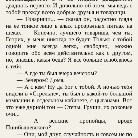
двадцать первого. И довольно об этом, мы ведь с
тобой прежде всего добрые друзья и товарищи.
— Товарищи... — сказал он, радостно глядя
на ее тонкое лицо в алых прозрачных пятнах на
щеках. — Конечно, лучшего товарища, чем ты,
Генрих, у меня никогда не будет. Только с тобой
одной мне всегда легко, свободно, можно
говорить обо всем действительно как с другом,
но, знаешь, какая беда? Я все больше влюбляюсь
в тебя.
— А где ты был вчера вечером?
— Вечером? Дома.
— А с кем? Ну да бог с тобой. А ночью тебя
видели в «Стрельне», ты был в какой-то большой
компании в отдельном кабинете, с цыганами. Вот
это уже дурной тон — Степы, Груши, их роковые
очи...
— А венские пропойцы, вроде
Пшибышевского?
— Они, мой друг, случайность и совсем не по