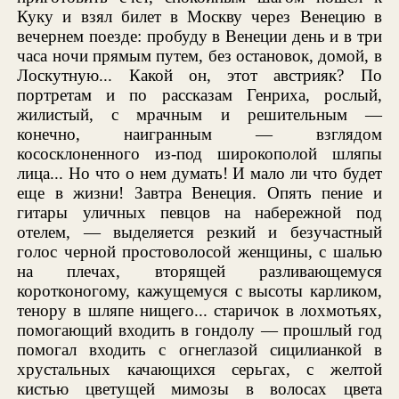
Куку и взял билет в Москву через Венецию в
вечернем поезде: пробуду в Венеции день и в три
часа ночи прямым путем, без остановок, домой, в
Лоскутную... Какой он, этот австрияк? По
портретам и по рассказам Генриха, рослый,
жилистый, с мрачным и решительным —
конечно, наигранным — взглядом
кососклоненного из-под широкополой шляпы
лица... Но что о нем думать! И мало ли что будет
еще в жизни! Завтра Венеция. Опять пение и
гитары уличных певцов на набережной под
отелем, — выделяется резкий и безучастный
голос черной простоволосой женщины, с шалью
на плечах, вторящей разливающемуся
коротконогому, кажущемуся с высоты карликом,
тенору в шляпе нищего... старичок в лохмотьях,
помогающий входить в гондолу — прошлый год
помогал входить с огнеглазой сицилианкой в
хрустальных качающихся серьгах, с желтой
кистью цветущей мимозы в волосах цвета