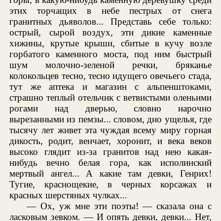
этих торчащих в небе пестрых от снега
гранитных дьяволов... Представь себе только:
острый, сырой воздух, эти дикие каменные
хижины, крутые крыши, сбитые в кучу возле
горбатого каменного моста, под ним быстрый
шум молочно-зеленой речки, бряканье
колокольцев тесно, тесно идущего овечьего стада,
тут же аптека и магазин с альпенштоками,
страшно теплый отельчик с ветвистыми оленьими
рогами над дверью, словно нарочно
вырезанными из пемзы... словом, дно ущелья, где
тысячу лет живет эта чуждая всему миру горная
дикость, родит, венчает, хоронит, и века веков
высоко глядит из-за гранитов над нею какая-
нибудь вечно белая гора, как исполинский
мертвый ангел... А какие там девки, Генрих!
Тугие, краснощекие, в черных корсажах и
красных шерстяных чулках...
— Ох, уж мне эти поэты! — сказала она с
ласковым зевком. — И опять девки, девки... Нет,