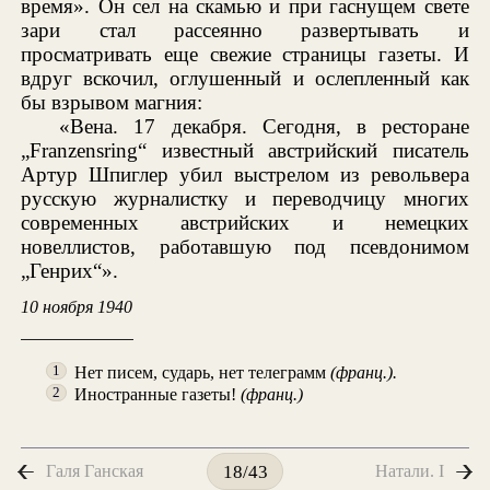
время». Он сел на скамью и при гаснущем свете
зари стал рассеянно развертывать и
просматривать еще свежие страницы газеты. И
вдруг вскочил, оглушенный и ослепленный как
бы взрывом магния:
«Вена. 17 декабря. Сегодня, в ресторане
„Franzensring“ известный австрийский писатель
Артур Шпиглер убил выстрелом из револьвера
русскую журналистку и переводчицу многих
современных австрийских и немецких
новеллистов, работавшую под псевдонимом
„Генрих“».
10 ноября 1940
Нет писем, сударь, нет телеграмм
(франц.).
1
Иностранные газеты!
(франц.)
2
Галя Ганская
Натали. I
18/43