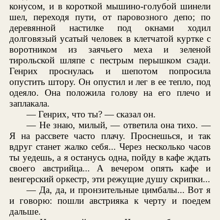
конусом, и в короткой мышино-голубой шинели
шел, переходя пути, от паровозного депо; по
деревянной настилке под окнами ходил
долговязый усатый человек в клетчатой куртке с
воротником из заячьего меха и зеленой
тирольской шляпе с пестрым перышком сзади.
Генрих проснулась и шепотом попросила
опустить штору. Он опустил и лег в ее тепло, под
одеяло. Она положила голову на его плечо и
заплакала.
— Генрих, что ты? — сказал он.
— Не знаю, милый, — ответила она тихо. —
Я на рассвете часто плачу. Проснешься, и так
вдруг станет жалко себя... Через несколько часов
ты уедешь, а я останусь одна, пойду в кафе ждать
своего австрийца... А вечером опять кафе и
венгерский оркестр, эти режущие душу скрипки...
— Да, да, и пронзительные цимбалы... Вот я
и говорю: пошли австрияка к черту и поедем
дальше.