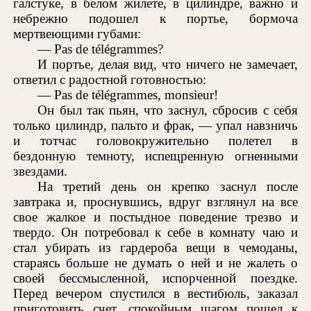
галстуке, в белом жилете, в цилиндре, важно и
небрежно подошел к портье, бормоча
мертвеющими губами:
— Pas de télégrammes?
И портье, делая вид, что ничего не замечает,
ответил с радостной готовностью:
— Pas de télégrammes, monsieur!
Он был так пьян, что заснул, сбросив с себя
только цилиндр, пальто и фрак, — упал навзничь
и тотчас головокружительно полетел в
бездонную темноту, испещренную огненными
звездами.
На третий день он крепко заснул после
завтрака и, проснувшись, вдруг взглянул на все
свое жалкое и постыдное поведение трезво и
твердо. Он потребовал к себе в комнату чаю и
стал убирать из гардероба вещи в чемоданы,
стараясь больше не думать о ней и не жалеть о
своей бессмысленной, испорченной поездке.
Перед вечером спустился в вестибюль, заказал
приготовить счет, спокойным шагом пошел к