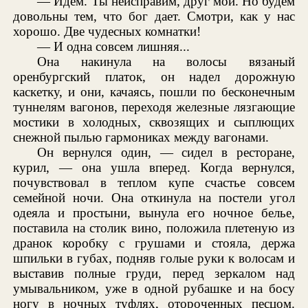
— Идем. Ты неисправим, друг мой. Но будем
довольны тем, что бог дает. Смотри, как у нас
хорошо. Две чудесных комнатки!
— И одна совсем лишняя...
Она накинула на волосы вязаный
оренбургский платок, он надел дорожную
каскетку, и они, качаясь, пошли по бесконечным
туннелям вагонов, переходя железные лязгающие
мостики в холодных, сквозящих и сыплющих
снежной пылью гармониках между вагонами.
Он вернулся один, — сидел в ресторане,
курил, — она ушла вперед. Когда вернулся,
почувствовал в теплом купе счастье совсем
семейной ночи. Она откинула на постели угол
одеяла и простыни, вынула его ночное белье,
поставила на столик вино, положила плетеную из
дранок коробку с грушами и стояла, держа
шпильки в губах, подняв голые руки к волосам и
выставив полные груди, перед зеркалом над
умывальником, уже в одной рубашке и на босу
ногу в ночных туфлях, отороченных песцом.