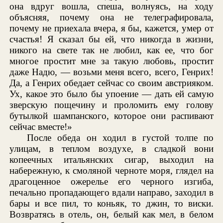
она вдруг вошла, спеша, волнуясь, на ходу
объясняя, почему она не телеграфировала,
почему не приехала вчера, я бы, кажется, умер от
счастья! Я сказал бы ей, что никогда в жизни,
никого на свете так не любил, как ее, что бог
многое простит мне за такую любовь, простит
даже Надю, — возьми меня всего, всего, Генрих!
Да, а Генрих обедает сейчас со своим австрияком.
Ух, какое это было бы упоение — дать ей самую
зверскую пощечину и проломить ему голову
бутылкой шампанского, которое они распивают
сейчас вместе!»
После обеда он ходил в густой толпе по
улицам, в теплом воздухе, в сладкой вони
копеечных итальянских сигар, выходил на
набережную, к смоляной черноте моря, глядел на
драгоценное ожерелье его черного изгиба,
печально пропадающего вдали направо, заходил в
бары и все пил, то коньяк, то джин, то виски.
Возвратясь в отель, он, белый как мел, в белом