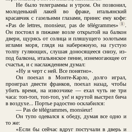
Не было телеграммы и утром. Он позвонил,
молоденький лакей во фраке, итальянский
красавчик с газельими глазами, принес ему кофе:
1
«Pas de lettres, monsieur, pas de télégrammes»
.
Он постоял в пижаме возле открытой на балкон
двери, щурясь от солнца и пляшущего золотыми
иглами моря, глядя на набережную, на густую
толпу гуляющих, слушая доносящееся снизу, из-
под балкона, итальянское пение, изнемогающее от
счастья, и с наслаждением думал:
«Ну и черт с ней. Все понятно».
Он поехал в Монте-Карло, долго играл,
проиграл двести франков, поехал назад, чтобы
убить время, на извозчике — ехал чуть не три
часа: топ-топ, топ-топ, уи! и крутой выстрел бича
в воздухе... Портье радостно осклабился:
— Pas de télégrammes, monsieur!
Он тупо одевался к обеду, думая все одно и
то же:
«Если бы сейчас вдруг постучали в дверь и