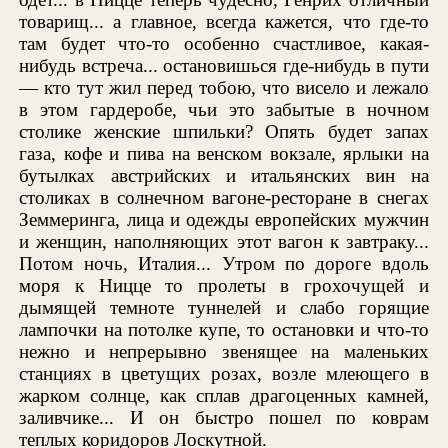
товарищ... а главное, всегда кажется, что где-то
там будет что-то особенно счастливое, какая-
нибудь встреча... остановишься где-нибудь в пути
— кто тут жил перед тобою, что висело и лежало
в этом гардеробе, чьи это забытые в ночном
столике женские шпильки? Опять будет запах
газа, кофе и пива на венском вокзале, ярлыки на
бутылках австрийских и итальянских вин на
столиках в солнечном вагоне-ресторане в снегах
Земмеринга, лица и одежды европейских мужчин
и женщин, наполняющих этот вагон к завтраку...
Потом ночь, Италия... Утром по дороге вдоль
моря к Ницце то пролеты в грохочущей и
дымящей темноте туннелей и слабо горящие
лампочки на потолке купе, то остановки и что-то
нежно и непрерывно звенящее на маленьких
станциях в цветущих розах, возле млеющего в
жарком солнце, как сплав драгоценных камней,
заливчике... И он быстро пошел по коврам
теплых коридоров Лоскутной.