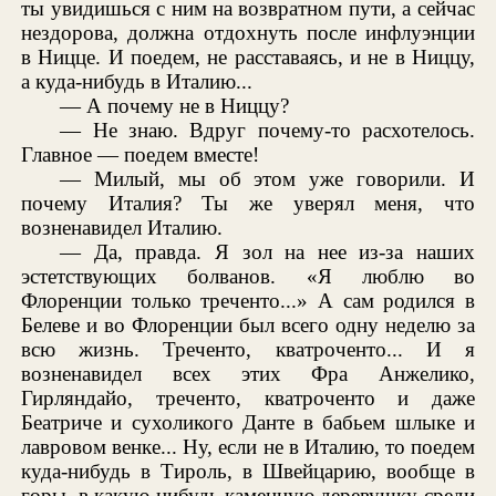
ты увидишься с ним на возвратном пути, а сейчас
нездорова, должна отдохнуть после инфлуэнции
в Ницце. И поедем, не расставаясь, и не в Ниццу,
а куда-нибудь в Италию...
— А почему не в Ниццу?
— Не знаю. Вдруг почему-то расхотелось.
Главное — поедем вместе!
— Милый, мы об этом уже говорили. И
почему Италия? Ты же уверял меня, что
возненавидел Италию.
— Да, правда. Я зол на нее из-за наших
эстетствующих болванов. «Я люблю во
Флоренции только треченто...» А сам родился в
Белеве и во Флоренции был всего одну неделю за
всю жизнь. Треченто, кватроченто... И я
возненавидел всех этих Фра Анжелико,
Гирляндайо, треченто, кватроченто и даже
Беатриче и сухоликого Данте в бабьем шлыке и
лавровом венке... Ну, если не в Италию, то поедем
куда-нибудь в Тироль, в Швейцарию, вообще в
горы, в какую-нибудь каменную деревушку среди