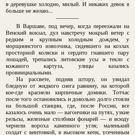
в деревушке холодно, милый. И никаких девок я
больше не желаю...
В Варшаве, под вечер, когда переезжали на
Венский вокзал, дул навстречу мокрый ветер с
редким и крупным холодным дождем, у
морщинистого извозчика, сидевшего на козлах
просторной коляски и сердито гнавшего пару
лошадей, трепались литовские усы и текло с
кожаного картуза, улицы казались
провинциальными.
На рассвете, подняв штору, он увидал
бледную от жидкого снега равнину, на которой
кое-где краснели кирпичные домики. Тотчас
после того остановились и довольно долго стояли
на большой станции, где, после России, все
казалось очень мало — вагончики на путях, узкие
рельсы, железные столбики фонарей — и всюду
чернели вороха каменного угля; маленький
солдат с винтовкой, в высоком кепи, усеченным