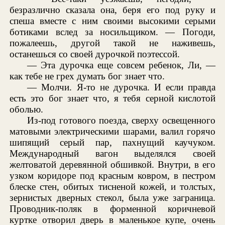
безразлично сказала она, беря его под руку и
спеша вместе с ним своими высокими серыми
ботиками вслед за носильщиком. — Погоди,
пожалеешь, другой такой не наживешь,
останешься со своей дурочкой поэтессой.
— Эта дурочка еще совсем ребенок, Ли, —
как тебе не грех думать бог знает что.
— Молчи. Я-то не дурочка. И если правда
есть это бог знает что, я тебя серной кислотой
оболью.
Из-под готового поезда, сверху освещенного
матовыми электрическими шарами, валил горячо
шипящий серый пар, пахнущий каучуком.
Международный вагон выделялся своей
желтоватой деревянной обшивкой. Внутри, в его
узком коридоре под красным ковром, в пестром
блеске стен, обитых тисненой кожей, и толстых,
зернистых дверных стекол, была уже заграница.
Проводник-поляк в форменной коричневой
куртке отворил дверь в маленькое купе, очень