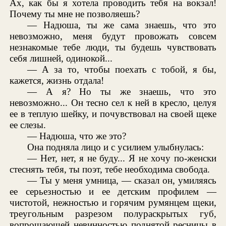
Ах, как бы я хотела проводить тебя на вокзал!
Почему ты мне не позволяешь?
— Надюша, ты же сама знаешь, что это
невозможно, меня будут провожать совсем
незнакомые тебе люди, ты будешь чувствовать
себя лишней, одинокой...
— А за то, чтобы поехать с тобой, я бы,
кажется, жизнь отдала!
— А я? Но ты же знаешь, что это
невозможно... Он тесно сел к ней в кресло, целуя
ее в теплую шейку, и почувствовал на своей щеке
ее слезы.
— Надюша, что же это?
Она подняла лицо и с усилием улыбнулась:
— Нет, нет, я не буду... Я не хочу по-женски
стеснять тебя, ты поэт, тебе необходима свобода.
— Ты у меня умница, — сказал он, умиляясь
ее серьезностью и ее детским профилем —
чистотой, нежностью и горячим румянцем щеки,
треугольным разрезом полураскрытых губ,
вопрошающей невинностью поднятой ресницы в