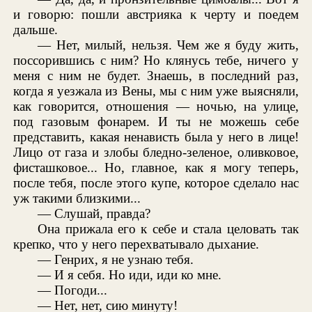
и говорю: пошли австрияка к черту и поедем
дальше.
— Нет, милый, нельзя. Чем же я буду жить,
поссорившись с ним? Но клянусь тебе, ничего у
меня с ним не будет. Знаешь, в последний раз,
когда я уезжала из Вены, мы с ним уже выясняли,
как говорится, отношения — ночью, на улице,
под газовым фонарем. И ты не можешь себе
представить, какая ненависть была у него в лице!
Лицо от газа и злобы бледно-зеленое, оливковое,
фисташковое... Но, главное, как я могу теперь,
после тебя, после этого купе, которое сделало нас
уж такими близкими...
— Слушай, правда?
Она прижала его к себе и стала целовать так
крепко, что у него перехватывало дыхание.
— Генрих, я не узнаю тебя.
— И я себя. Но иди, иди ко мне.
— Погоди...
— Нет, нет, сию минуту!