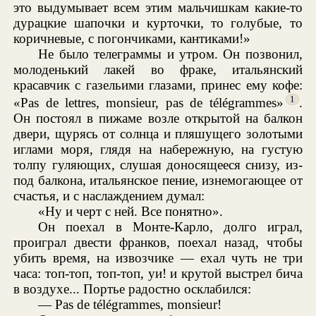
это выдумывает всем этим мальчишкам какие-то
дурацкие шапочки и курточки, то голубые, то
коричневые, с погончиками, кантиками!»
Не было телеграммы и утром. Он позвонил,
молоденький лакей во фраке, итальянский
красавчик с газельими глазами, принес ему кофе:
1
«Pas de lettres, monsieur, pas de télégrammes»
.
Он постоял в пижаме возле открытой на балкон
двери, щурясь от солнца и пляшущего золотыми
иглами моря, глядя на набережную, на густую
толпу гуляющих, слушая доносящееся снизу, из-
под балкона, итальянское пение, изнемогающее от
счастья, и с наслаждением думал:
«Ну и черт с ней. Все понятно».
Он поехал в Монте-Карло, долго играл,
проиграл двести франков, поехал назад, чтобы
убить время, на извозчике — ехал чуть не три
часа: топ-топ, топ-топ, уи! и крутой выстрел бича
в воздухе... Портье радостно осклабился:
— Pas de télégrammes, monsieur!