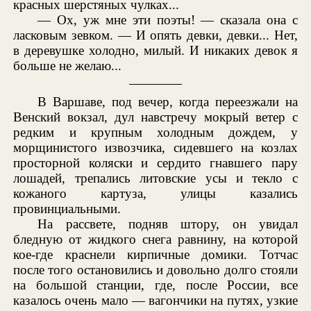
красных шерстяных чулках...
— Ох, уж мне эти поэты! — сказала она с
ласковым зевком. — И опять девки, девки... Нет,
в деревушке холодно, милый. И никаких девок я
больше не желаю...
В Варшаве, под вечер, когда переезжали на
Венский вокзал, дул навстречу мокрый ветер с
редким и крупным холодным дождем, у
морщинистого извозчика, сидевшего на козлах
просторной коляски и сердито гнавшего пару
лошадей, трепались литовские усы и текло с
кожаного картуза, улицы казались
провинциальными.
На рассвете, подняв штору, он увидал
бледную от жидкого снега равнину, на которой
кое-где краснели кирпичные домики. Тотчас
после того остановились и довольно долго стояли
на большой станции, где, после России, все
казалось очень мало — вагончики на путях, узкие