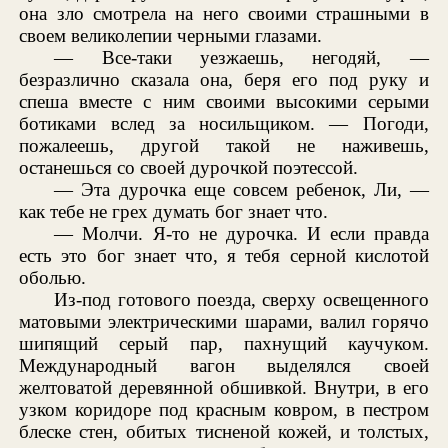
она зло смотрела на него своими страшными в
своем великолепии черными глазами.
— Все-таки уезжаешь, негодяй, —
безразлично сказала она, беря его под руку и
спеша вместе с ним своими высокими серыми
ботиками вслед за носильщиком. — Погоди,
пожалеешь, другой такой не наживешь,
останешься со своей дурочкой поэтессой.
— Эта дурочка еще совсем ребенок, Ли, —
как тебе не грех думать бог знает что.
— Молчи. Я-то не дурочка. И если правда
есть это бог знает что, я тебя серной кислотой
оболью.
Из-под готового поезда, сверху освещенного
матовыми электрическими шарами, валил горячо
шипящий серый пар, пахнущий каучуком.
Международный вагон выделялся своей
желтоватой деревянной обшивкой. Внутри, в его
узком коридоре под красным ковром, в пестром
блеске стен, обитых тисненой кожей, и толстых,