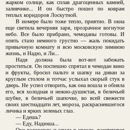
жарком солнце, как сплав драгоценных камней,
заливчике... И он быстро пошел по коврам
теплых коридоров Лоскутной.
В номере было тоже тепло, приятно. В окна
еще светила вечерняя заря, прозрачное вогнутое
небо. Все было прибрано, чемоданы готовы. И
опять стало немного грустно — жаль покидать
привычную комнату и всю московскую зимнюю
жизнь, и Надю, и Ли...
Надя должна была вот-вот забежать
проститься. Он поспешно спрятал в чемодан вино
и фрукты, бросил пальто и шапку на диван за
круглым столом и тотчас услыхал скорый стук в
дверь. Не успел отворить, как она вошла и обняла
его, вся холодная и нежно-душистая, в беличьей
шубке, в беличьей шапочке, во всей свежести
своих шестнадцати лет, мороза, раскрасневшегося
личика и ярких зеленых глаз.
— Едешь?
— Еду, Надюша...
Она вздохнула и упала в кресло, расстегивая