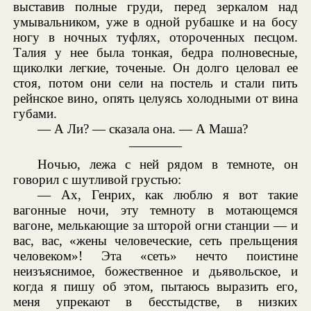
выставив полные груди, перед зеркалом над
умывальником, уже в одной рубашке и на босу
ногу в ночных туфлях, отороченных песцом.
Талия у нее была тонкая, бедра полновесные,
щиколки легкие, точеные. Он долго целовал ее
стоя, потом они сели на постель и стали пить
рейнское вино, опять целуясь холодными от вина
губами.
— А Ли? — сказала она. — А Маша?
Ночью, лежа с ней рядом в темноте, он
говорил с шутливой грустью:
— Ах, Генрих, как люблю я вот такие
вагонные ночи, эту темноту в мотающемся
вагоне, мелькающие за шторой огни станции — и
вас, вас, «жены человеческие, сеть прельщения
человеком»! Эта «сеть» нечто поистине
неизъяснимое, божественное и дьявольское, и
когда я пишу об этом, пытаюсь выразить его,
меня упрекают в бесстыдстве, в низких