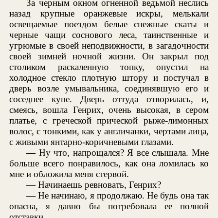
За черным окном огненной ведьмой неслись
назад крупные оранжевые искры, мелькали
освещаемые поездом белые снежные скаты и
черные чащи соснового леса, таинственные и
угрюмые в своей неподвижности, в загадочности
своей зимней ночной жизни. Он закрыл под
столиком раскаленную топку, опустил на
холодное стекло плотную штору и постучал в
дверь возле умывальника, соединявшую его и
соседнее купе. Дверь оттуда отворилась, и,
смеясь, вошла Генрих, очень высокая, в сером
платье, с греческой прической рыже-лимонных
волос, с тонкими, как у англичанки, чертами лица,
с живыми янтарно-коричневыми глазами.
— Ну что, напрощался? Я все слышала. Мне
больше всего понравилось, как она ломилась ко
мне и обложила меня стервой.
— Начинаешь ревновать, Генрих?
— Не начинаю, я продолжаю. Не будь она так
опасна, я давно бы потребовала ее полной
отставки.