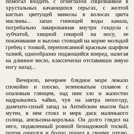
помогал входить с огнеглазой сицилианкой в
хрустальных качающихся серьгах, с желтой
кистью цветущей мимозы в волосах цвета
маслины... запах гниющей воды канала,
погребально лакированная внутри гондола с
зубчатой, хищной секирой на носу, ее
покачивание и высоко стоящий на корме молодой
гребец с тонкой, перепоясанной красным шарфом
талией, однообразно подающийся вперед, налегая
на длинное весло, классически отставивши левую
ногу назад...
Вечерело, вечернее бледное море лежало
спокойно и плоско, зеленоватым сплавом с
опаловым глянцем, над ним зло и жалостно
надрывались чайки, чуя на завтра непогоду,
дымчато-сизый запад за Антибским мысом был
мутен, в нем стоял и мерк диск маленького
солнца, апельсина-королька. Он долго глядел на
него, подавленный ровной безнадежной тоской,
потом очнулся и бодро пошел к своему отелю.