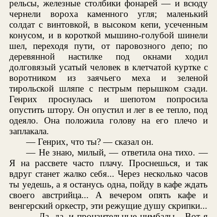
рельсы, железные столбики фонарей — и всюду
чернели вороха каменного угля; маленький
солдат с винтовкой, в высоком кепи, усеченным
конусом, и в короткой мышино-голубой шинели
шел, переходя пути, от паровозного депо; по
деревянной настилке под окнами ходил
долговязый усатый человек в клетчатой куртке с
воротником из заячьего меха и зеленой
тирольской шляпе с пестрым перышком сзади.
Генрих проснулась и шепотом попросила
опустить штору. Он опустил и лег в ее тепло, под
одеяло. Она положила голову на его плечо и
заплакала.
— Генрих, что ты? — сказал он.
— Не знаю, милый, — ответила она тихо. —
Я на рассвете часто плачу. Проснешься, и так
вдруг станет жалко себя... Через несколько часов
ты уедешь, а я останусь одна, пойду в кафе ждать
своего австрийца... А вечером опять кафе и
венгерский оркестр, эти режущие душу скрипки...
— Да, да, и пронзительные цимбалы... Вот я