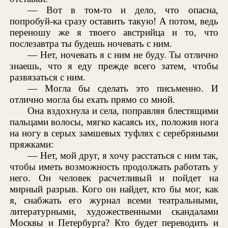
— Вот в том-то и дело, что опасна,
попробуй-ка сразу оставить такую! А потом, ведь
переношу же я твоего австрийца и то, что
послезавтра ты будешь ночевать с ним.
— Нет, ночевать я с ним не буду. Ты отлично
знаешь, что я еду прежде всего затем, чтобы
развязаться с ним.
— Могла бы сделать это письменно. И
отлично могла бы ехать прямо со мной.
Она вздохнула и села, поправляя блестящими
пальцами волосы, мягко касаясь их, положив нога
на ногу в серых замшевых туфлях с серебряными
пряжками:
— Нет, мой друг, я хочу расстаться с ним так,
чтобы иметь возможность продолжать работать у
него. Он человек расчетливый и пойдет на
мирный разрыв. Кого он найдет, кто бы мог, как
я, снабжать его журнал всеми театральными,
литературными, художественными скандалами
Москвы и Петербурга? Кто будет переводить и