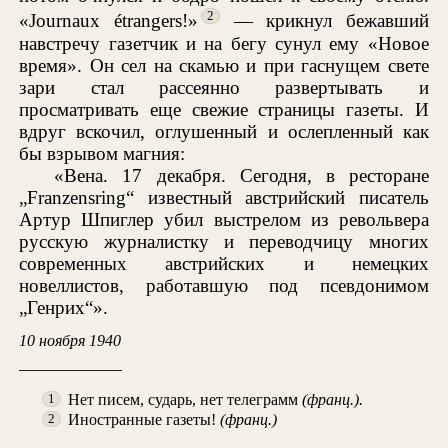
2
«Journaux étrangers!»
— крикнул бежавший
навстречу газетчик и на бегу сунул ему «Новое
время». Он сел на скамью и при гаснущем свете
зари стал рассеянно развертывать и
просматривать еще свежие страницы газеты. И
вдруг вскочил, оглушенный и ослепленный как
бы взрывом магния:
«Вена. 17 декабря. Сегодня, в ресторане
„Franzensring“ известный австрийский писатель
Артур Шпиглер убил выстрелом из револьвера
русскую журналистку и переводчицу многих
современных австрийских и немецких
новеллистов, работавшую под псевдонимом
„Генрих“».
10 ноября 1940
Нет писем, сударь, нет телеграмм
(франц.).
1
Иностранные газеты!
(франц.)
2