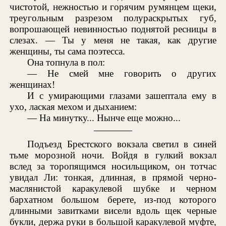
чистотой, нежностью и горячим румянцем щеки,
треугольным разрезом полураскрытых губ,
вопрошающей невинностью поднятой ресницы в
слезах. — Ты у меня не такая, как другие
женщины, ты сама поэтесса.
Она топнула в пол:
— Не смей мне говорить о других
женщинах!
И с умирающими глазами зашептала ему в
ухо, лаская мехом и дыханием:
— На минутку... Нынче еще можно...
Подъезд Брестского вокзала светил в синей
тьме морозной ночи. Войдя в гулкий вокзал
вслед за торопящимся носильщиком, он тотчас
увидал Ли: тонкая, длинная, в прямой черно-
маслянистой каракулевой шубке и черном
бархатном большом берете, из-под которого
длинными завитками висели вдоль щек черные
букли, держа руки в большой каракулевой муфте,