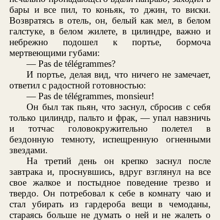
бары и все пил, то коньяк, то джин, то виски.
Возвратясь в отель, он, белый как мел, в белом
галстуке, в белом жилете, в цилиндре, важно и
небрежно подошел к портье, бормоча
мертвеющими губами:
— Pas de télégrammes?
И портье, делая вид, что ничего не замечает,
ответил с радостной готовностью:
— Pas de télégrammes, monsieur!
Он был так пьян, что заснул, сбросив с себя
только цилиндр, пальто и фрак, — упал навзничь
и тотчас головокружительно полетел в
бездонную темноту, испещренную огненными
звездами.
На третий день он крепко заснул после
завтрака и, проснувшись, вдруг взглянул на все
свое жалкое и постыдное поведение трезво и
твердо. Он потребовал к себе в комнату чаю и
стал убирать из гардероба вещи в чемоданы,
стараясь больше не думать о ней и не жалеть о