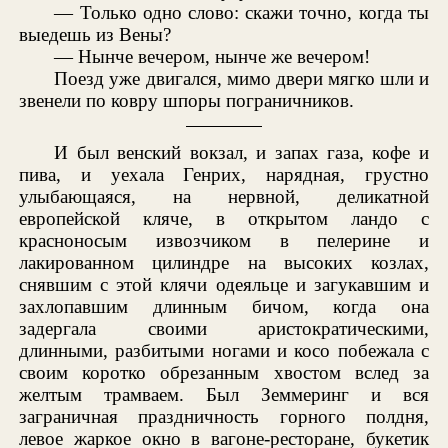
— Только одно слово: скажи точно, когда ты
выедешь из Вены?
— Нынче вечером, нынче же вечером!
Поезд уже двигался, мимо двери мягко шли и
звенели по ковру шпоры пограничников.
И был венский вокзал, и запах газа, кофе и
пива, и уехала Генрих, нарядная, грустно
улыбающаяся, на нервной, деликатной
европейской кляче, в открытом ландо с
красноносым извозчиком в пелерине и
лакированном цилиндре на высоких козлах,
снявшим с этой клячи одеяльце и загукавшим и
захлопавшим длинным бичом, когда она
задергала своими аристократическими,
длинными, разбитыми ногами и косо побежала с
своим коротко обрезанным хвостом вслед за
желтым трамваем. Был Земмеринг и вся
заграничная праздничность горного полдня,
левое жаркое окно в вагоне-ресторане, букетик