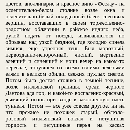
цветов, аполлинарис и красное вино «Феслау» на
ослепительно-белом столике возле окна и
ослепительно-белый полуденный блеск снеговых
вершин, восстававших в своем торжественно-
радостном облачении в райское индиго неба,
рукой подать от поезда, извивавшегося по
обрывам над узкой бездной, где холодно синела
зимняя, еще утренняя тень. Был морозный,
первозданно-непорочный, чистый, мертвенно
алевший и синевший к ночи вечер на каком-то
перевале, тонувшем со всеми своими зелеными
елями в великом обилии свежих пухлых снегов.
Потом была долгая стоянка в темной теснине,
возле итальянской границы, среди черного
Дантова ада гор, и какой-то воспаленно-красный,
дымящий огонь при входе в законченную пасть
туннеля. Потом — все уже совсем другое, ни на
что прежнее не похожее: старый, облезло-
розовый итальянский вокзал и петушиная
гордость и петушиные перья на касках