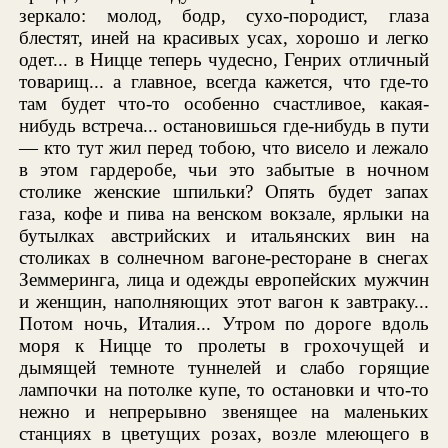
зеркало: молод, бодр, сухо-породист, глаза
блестят, иней на красивых усах, хорошо и легко
одет... в Ницце теперь чудесно, Генрих отличный
товарищ... а главное, всегда кажется, что где-то
там будет что-то особенно счастливое, какая-
нибудь встреча... остановишься где-нибудь в пути
— кто тут жил перед тобою, что висело и лежало
в этом гардеробе, чьи это забытые в ночном
столике женские шпильки? Опять будет запах
газа, кофе и пива на венском вокзале, ярлыки на
бутылках австрийских и итальянских вин на
столиках в солнечном вагоне-ресторане в снегах
Земмеринга, лица и одежды европейских мужчин
и женщин, наполняющих этот вагон к завтраку...
Потом ночь, Италия... Утром по дороге вдоль
моря к Ницце то пролеты в грохочущей и
дымящей темноте туннелей и слабо горящие
лампочки на потолке купе, то остановки и что-то
нежно и непрерывно звенящее на маленьких
станциях в цветущих розах, возле млеющего в