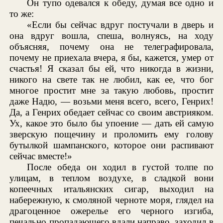
Он тупо одевался к обеду, думая все одно и
то же:
«Если бы сейчас вдруг постучали в дверь и
она вдруг вошла, спеша, волнуясь, на ходу
объясняя, почему она не телеграфировала,
почему не приехала вчера, я бы, кажется, умер от
счастья! Я сказал бы ей, что никогда в жизни,
никого на свете так не любил, как ее, что бог
многое простит мне за такую любовь, простит
даже Надю, — возьми меня всего, всего, Генрих!
Да, а Генрих обедает сейчас со своим австрияком.
Ух, какое это было бы упоение — дать ей самую
зверскую пощечину и проломить ему голову
бутылкой шампанского, которое они распивают
сейчас вместе!»
После обеда он ходил в густой толпе по
улицам, в теплом воздухе, в сладкой вони
копеечных итальянских сигар, выходил на
набережную, к смоляной черноте моря, глядел на
драгоценное ожерелье его черного изгиба,
печально пропадающего вдали направо, заходил в