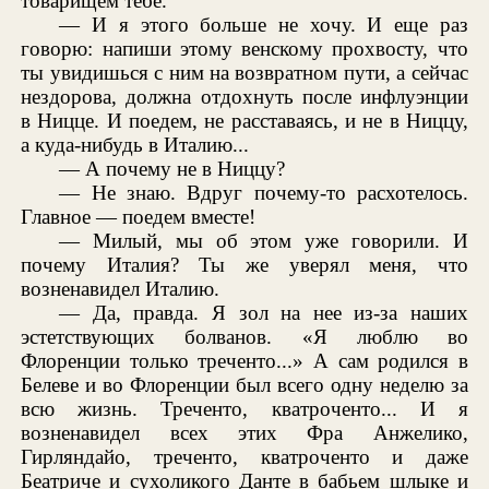
товарищем тебе.
— И я этого больше не хочу. И еще раз
говорю: напиши этому венскому прохвосту, что
ты увидишься с ним на возвратном пути, а сейчас
нездорова, должна отдохнуть после инфлуэнции
в Ницце. И поедем, не расставаясь, и не в Ниццу,
а куда-нибудь в Италию...
— А почему не в Ниццу?
— Не знаю. Вдруг почему-то расхотелось.
Главное — поедем вместе!
— Милый, мы об этом уже говорили. И
почему Италия? Ты же уверял меня, что
возненавидел Италию.
— Да, правда. Я зол на нее из-за наших
эстетствующих болванов. «Я люблю во
Флоренции только треченто...» А сам родился в
Белеве и во Флоренции был всего одну неделю за
всю жизнь. Треченто, кватроченто... И я
возненавидел всех этих Фра Анжелико,
Гирляндайо, треченто, кватроченто и даже
Беатриче и сухоликого Данте в бабьем шлыке и