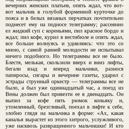
вечерних женских платьев, опять ждал, что вот-
вот мальчик в голубой форменной курточке до
пояса и в белых вязаных перчатках почтительно
поднесет ему на подносе телеграмму; рассеянно
ел жидкий суп с кореньями, пил красное бордо и
ждал; пил кофе, курил в вестибюле и опять ждал,
все больше волнуясь и удивляясь: что это со
мною, с самой ранней молодости не испытывал
ничего подобного. Но телеграммы все не было.
Блестя, мелькая, скользили вверх и вниз лифты,
бегали взад и вперед мальчики, разнося
папиросы, сигары и вечерние газеты, ударил с
эстрады струнный оркестр — телеграммы все не
было, а был уже одиннадцатый час, а поезд из
Вены должен был привезти ее в двенадцать. Он
выпил за кофе пять рюмок коньяку и,
утомленный, брезгливый, поехал в лифте к себе,
злобно глядя на мальчика в форме: «Ах, какая
каналья вырастет из этого хитрого, услужливого,
уже насквозь развращенного мальчишки! И кто