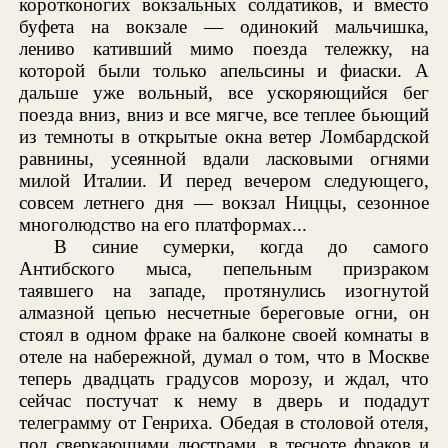
коротконогих вокзальных солдатиков, и вместо
буфета на вокзале — одинокий мальчишка,
лениво кативший мимо поезда тележку, на
которой были только апельсины и фиаски. А
дальше уже вольный, все ускоряющийся бег
поезда вниз, вниз и все мягче, все теплее бьющий
из темноты в открытые окна ветер Ломбардской
равнины, усеянной вдали ласковыми огнями
милой Италии. И перед вечером следующего,
совсем летнего дня — вокзал Ниццы, сезонное
многолюдство на его платформах...
В синие сумерки, когда до самого
Антибского мыса, пепельным призраком
таявшего на западе, протянулись изогнутой
алмазной цепью несчетные береговые огни, он
стоял в одном фраке на балконе своей комнаты в
отеле на набережной, думал о том, что в Москве
теперь двадцать градусов морозу, и ждал, что
сейчас постучат к нему в дверь и подадут
телеграмму от Генриха. Обедая в столовой отеля,
под сверкающими люстрами, в тесноте фраков и