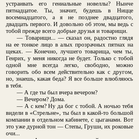
устраивать его гениальные новеллы? Нынче
пятнадцатое. Ты, значит, будешь в Ницце
восемнадцатого, а я не позднее двадцатого,
двадцать первого. И довольно об этом, мы ведь с
тобой прежде всего добрые друзья и товарищи.
— Товарищи... — сказал он, радостно глядя
на ее тонкое лицо в алых прозрачных пятнах на
щеках. — Конечно, лучшего товарища, чем ты,
Генрих, у меня никогда не будет. Только с тобой
одной мне всегда легко, свободно, можно
говорить обо всем действительно как с другом,
но, знаешь, какая беда? Я все больше влюбляюсь
в тебя.
— А где ты был вчера вечером?
— Вечером? Дома.
— А с кем? Ну да бог с тобой. А ночью тебя
видели в «Стрельне», ты был в какой-то большой
компании в отдельном кабинете, с цыганами. Вот
это уже дурной тон — Степы, Груши, их роковые
очи...