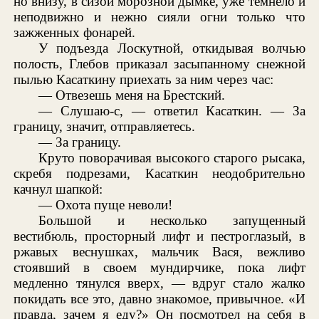
но внизу, в сизой морозной дымке, уже темнело и
неподвижно и нежно сияли огни только что
зажженных фонарей.
У подъезда Лоскутной, откидывая волчью
полость, Глебов приказал засыпанному снежной
пылью Касаткину приехать за ним через час:
— Отвезешь меня на Брестский.
— Слушаю-с, — ответил Касаткин. — За
границу, значит, отправляетесь.
— За границу.
Круто поворачивая высокого старого рысака,
скребя подрезами, Касаткин неодобрительно
качнул шапкой:
— Охота пуще неволи!
Большой и несколько запущенный
вестибюль, просторный лифт и пестроглазый, в
ржавых веснушках, мальчик Вася, вежливо
стоявший в своем мундирчике, пока лифт
медленно тянулся вверх, — вдруг стало жалко
покидать все это, давно знакомое, привычное. «И
правда, зачем я еду?» Он посмотрел на себя в