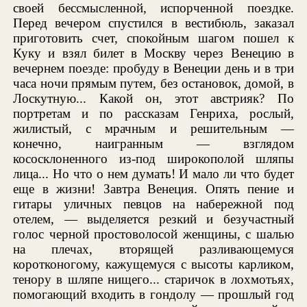
своей бессмысленной, испорченной поездке.
Перед вечером спустился в вестибюль, заказал
приготовить счет, спокойным шагом пошел к
Куку и взял билет в Москву через Венецию в
вечернем поезде: пробуду в Венеции день и в три
часа ночи прямым путем, без остановок, домой, в
Лоскутную... Какой он, этот австрияк? По
портретам и по рассказам Генриха, рослый,
жилистый, с мрачным и решительным —
конечно, наигранным — взглядом
кососклоненного из-под широкополой шляпы
лица... Но что о нем думать! И мало ли что будет
еще в жизни! Завтра Венеция. Опять пение и
гитары уличных певцов на набережной под
отелем, — выделяется резкий и безучастный
голос черной простоволосой женщины, с шалью
на плечах, вторящей разливающемуся
коротконогому, кажущемуся с высоты карликом,
тенору в шляпе нищего... старичок в лохмотьях,
помогающий входить в гондолу — прошлый год