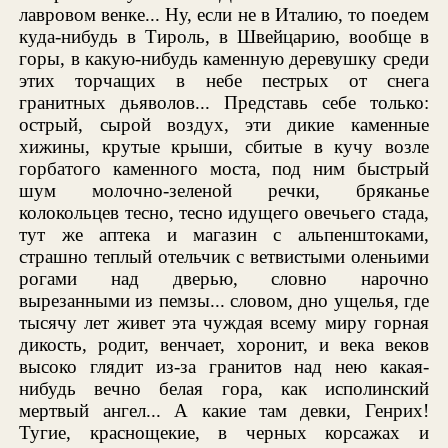
лавровом венке... Ну, если не в Италию, то поедем
куда-нибудь в Тироль, в Швейцарию, вообще в
горы, в какую-нибудь каменную деревушку среди
этих торчащих в небе пестрых от снега
гранитных дьяволов... Представь себе только:
острый, сырой воздух, эти дикие каменные
хижины, крутые крыши, сбитые в кучу возле
горбатого каменного моста, под ним быстрый
шум молочно-зеленой речки, бряканье
колокольцев тесно, тесно идущего овечьего стада,
тут же аптека и магазин с альпенштоками,
страшно теплый отельчик с ветвистыми оленьими
рогами над дверью, словно нарочно
вырезанными из пемзы... словом, дно ущелья, где
тысячу лет живет эта чуждая всему миру горная
дикость, родит, венчает, хоронит, и века веков
высоко глядит из-за гранитов над нею какая-
нибудь вечно белая гора, как исполинский
мертвый ангел... А какие там девки, Генрих!
Тугие, краснощекие, в черных корсажах и