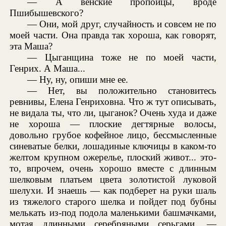
— А венские пропойцы, вроде
Пшибышевского?
— Они, мой друг, случайность и совсем не по
моей части. Она правда так хороша, как говорят,
эта Маша?
— Цыганщина тоже не по моей части,
Генрих. А Маша...
— Ну, ну, опиши мне ее.
— Нет, вы положительно становитесь
ревнивы, Елена Генриховна. Что ж тут описывать,
не видала ты, что ли, цыганок? Очень худа и даже
не хороша — плоские дегтярные волосы,
довольно грубое кофейное лицо, бессмысленные
синеватые белки, лошадиные ключицы в каком-то
желтом крупном ожерелье, плоский живот... это-
то, впрочем, очень хорошо вместе с длинным
шелковым платьем цвета золотистой луковой
шелухи. И знаешь — как подберет на руки шаль
из тяжелого старого шелка и пойдет под бубны
мелькать из-под подола маленькими башмачками,
мотая длинными серебряными серьгами, —