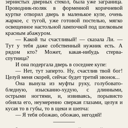
зернистых дверных стекол, была уже заграница.
Проводник-поляк в форменной коричневой
куртке отворил дверь в маленькое купе, очень
жаркое, с тугой, уже готовой постелью, мягко
освещенное настольной лампочкой под шелковым
красным абажуром.
— Какой ты счастливый! — сказала Ли. —
Тут у тебя даже собственный нужник есть. А
рядом кто? Может, какая-нибудь стерва-
спутница?
И она подергала дверь в соседнее купе:
— Нет, тут заперто. Ну, счастлив твой бог!
Целуй меня скорей, сейчас будет третий звонок...
Она вынула из муфты руку, голубовато-
бледную, изысканно-худую, с длинными,
острыми ногтями, и, извиваясь, порывисто
обняла его, неумеренно сверкая глазами, целуя и
кусая то в губы, то в щеки и шепча:
— Я тебя обожаю, обожаю, негодяй!