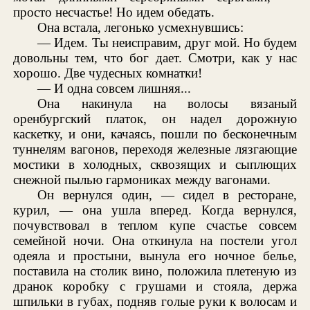
просто несчастье! Но идем обедать.
Она встала, легонько усмехнувшись:
— Идем. Ты неисправим, друг мой. Но будем
довольны тем, что бог дает. Смотри, как у нас
хорошо. Две чудесных комнатки!
— И одна совсем лишняя...
Она накинула на волосы вязаный
оренбургский платок, он надел дорожную
каскетку, и они, качаясь, пошли по бесконечным
туннелям вагонов, переходя железные лязгающие
мостики в холодных, сквозящих и сыплющих
снежной пылью гармониках между вагонами.
Он вернулся один, — сидел в ресторане,
курил, — она ушла вперед. Когда вернулся,
почувствовал в теплом купе счастье совсем
семейной ночи. Она откинула на постели угол
одеяла и простыни, вынула его ночное белье,
поставила на столик вино, положила плетеную из
дранок коробку с грушами и стояла, держа
шпильки в губах, подняв голые руки к волосам и