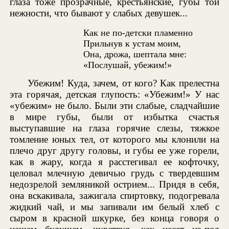
глаза тоже прозрачные, крестьянские, губы той
нежности, что бывают у слабых девушек...
Как не по-детски пламенно
Прильнув к устам моим,
Она, дрожа, шептала мне:
«Послушай, убежим!»
Убежим! Куда, зачем, от кого? Как прелестна
эта горячая, детская глупость: «Убежим!» У нас
«убежим» не было. Были эти слабые, сладчайшие
в мире губы, были от избытка счастья
выступавшие на глаза горячие слезы, тяжкое
томление юных тел, от которого мы клонили на
плечо друг другу головы, и губы ее уже горели,
как в жару, когда я расстегивал ее кофточку,
целовал млечную девичью грудь с твердевшим
недозрелой земляникой острием... Придя в себя,
она вскакивала, зажигала спиртовку, подогревала
жидкий чай, и мы запивали им белый хлеб с
сыром в красной шкурке, без конца говоря о