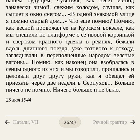
нашем будущем, чувствуя, как несет из-под
занавески зимой, свежим холодом, слушая, как
сыплет в окно снегом... «В одной знакомой улице
я помню старый дом...» Что еще помню? Помню,
как весной провожал ее на Курском вокзале, как
мы спешили по платформе с ее ивовой корзинкой
и свертком красного одеяла в ремнях, бежали
вдоль длинного поезда, уже готового к отходу,
заглядывали в переполненные народом зеленые
вагоны... Помню, как наконец она взобралась в
сенцы одного из них и мы говорили, прощались и
целовали друг другу руки, как я обещал ей
приехать через две недели в Серпухов... Больше
ничего не помню. Ничего больше и не было.
25 мая 1944
Натали. VII
Речной трактир
26/43