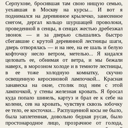
Серпухове, бросившая там свою нищую семью,
уехавшая в Москву на курсы... И вот я
поднимался на деревянное крылечко, занесенное
снегом, дергал кольцо шуршащей проволоки,
проведенной в сенцы, в сенцах жестью дребезжал
звонок — и за дверью слышались быстро
сбегавшие с крутой деревянной лестницы шаги,
дверь отворялась — и на нее, на ее шаль и белую
кофточку несло ветром, метелью... Я кидался
целовать ее, обнимая от ветра, и мы бежали
наверх, в морозном холоде и в темноте лестницы,
в ее тоже холодную комнатку, скучно
освещенную керосиновой лампочкой... Красная
занавеска на окне, столик под ним с этой
лампочкой, у стены железная кровать. Я бросал
куда попало шинель, картуз и брал ее к себе на
колени, сев на кровать, чувствуя сквозь юбочку
ее тело, ее косточки... Распущенной косы не было,
была заплетенная, довольно бедная русая, было
простонародное лицо, прозрачное от голода,