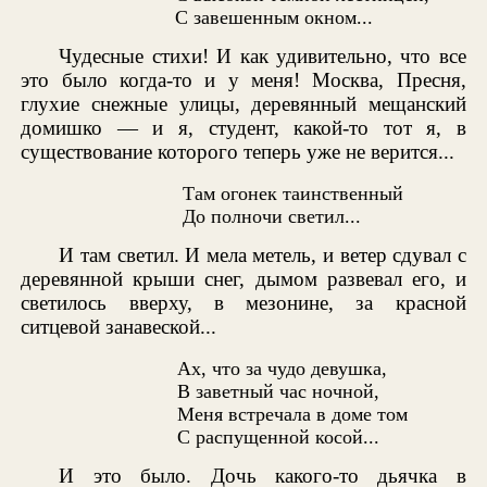
С завешенным окном...
Чудесные стихи! И как удивительно, что все
это было когда-то и у меня! Москва, Пресня,
глухие снежные улицы, деревянный мещанский
домишко — и я, студент, какой-то тот я, в
существование которого теперь уже не верится...
Там огонек таинственный
До полночи светил...
И там светил. И мела метель, и ветер сдувал с
деревянной крыши снег, дымом развевал его, и
светилось вверху, в мезонине, за красной
ситцевой занавеской...
Ах, что за чудо девушка,
В заветный час ночной,
Меня встречала в доме том
С распущенной косой...
И это было. Дочь какого-то дьячка в