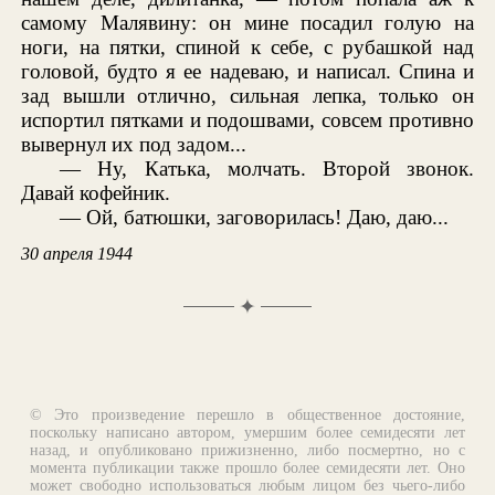
самому Малявину: он мине посадил голую на
ноги, на пятки, спиной к себе, с рубашкой над
головой, будто я ее надеваю, и написал. Спина и
зад вышли отлично, сильная лепка, только он
испортил пятками и подошвами, совсем противно
вывернул их под задом...
— Ну, Катька, молчать. Второй звонок.
Давай кофейник.
— Ой, батюшки, заговорилась! Даю, даю...
30 апреля 1944
✦
© Это произведение перешло в общественное достояние,
поскольку написано автором, умершим более семидесяти лет
назад, и опубликовано прижизненно, либо посмертно, но с
момента публикации также прошло более семидесяти лет. Оно
может свободно использоваться любым лицом без чьего-либо