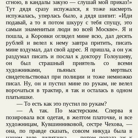
сгною, в кандалы закую — слушай мой приказ!»
Тут дядя сразу испужался, я тоже насмерть
испужалась, уперлась было, а дядя шипит: «Иди
подавай, а то я потом шкуру с тебя спущу, это
самыи знаменитыи люди во всей Москве». Я и
пошла, а Коровки оглядел мине всю, дал десять
рублей и велел к нему завтра притить, писать
мине вздумал, дал свой адрес. Я пришла, а он уж
раздумал писать и послал к доктору Голоушеву,
он был страшный приятель со всеми
художниками, пьяных и мертвых
свидетельствовал при полиции и тоже немножко
писал. Ну, он и пустил мине по рукам, не велел
ворочаться в трактир, я так и осталась в одном
платьишке.
— То есть как это пустил по рукам?
— А так. По мастерским. Сперва я
позировала вся одетая, в желтом платочке, и все
художницам, Кувшинниковой, сестре Чехова, —
она, по правде сказать, совсем никуда была в
нашем деле, дилитанка, — потом попала аж к