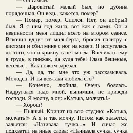
— Он самый.
— Даровитый малый был, но дубина
порядочная. Он ведь, кажется, помер?
— Помер, помер. Спился. Нет, он добрый
был. Я с ним год жила, вот как с вами. Он и
невинности меня лишил всего на втором сеансе.
Вскочил вдруг от мольберта, бросил палитру с
кистями и сбил мине с ног на ковер. Я испугалась
до того, что и крикнуть не смогла. Вцепилась ему
в грудь, в пинжак, да куда тебе! Глаза бешеные,
веселые... Как ножом зарезал.
— Да, да, ты мне это уж рассказывала.
Молодец. И ты все-таки любила его?
— Конечно, любила. Очень боялась.
Надругался надо мной, выпимши, не приведи
господи. Я молчу, а он: «Катька, молчать!»
— Хорош!
— Пьяный. Кричит на всю студию: «Катька,
молчать!» А я и так молчу. Потом как зальется,
зальется: «Начивала тучка...» И сичас же
подхватит на иные слова: «Начивала сучка, сучка