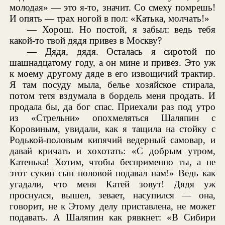
молодая» — это я-то, значит. Со смеху помрешь!
И опять — трах ногой в пол: «Катька, молчать!»
— Хорош. Но постой, я забыл: ведь тебя
какой-то твой дядя привез в Москву?
— Дядя, дядя. Осталась я сиротой по
шашнадцатому году, а он мине и привез. Это уж
к моему другому дяде в его извощичий трактир.
Я там посуду мыла, белье хозяйское стирала,
потом тетя вздумала в бордель меня продать. И
продала бы, да бог спас. Приехали раз под утро
из «Стрельни» опохмеляться Шаляпин с
Коровиным, увидали, как я тащила на стойку с
Родькой-половым кипячий ведерный самовар, и
давай кричать и хохотать: «С добрым утром,
Катенька! Хотим, чтобы бесприменно ты, а не
этот сукин сын половой подавал нам!» Ведь как
угадали, что меня Катей зовут! Дядя уж
проснулся, вышел, зевает, насупился — она,
говорит, не к Этому делу приставлена, не может
подавать. А Шаляпин как рявкнет: «В Сибири