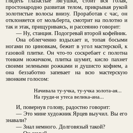
глядеть глазастые лягушки, стоит вся голая,
простонародно развитая телом, прикрывая рукой
золотистые волосы внизу. Проработав с час, он
отклоняется от мольберта, смотрит на полотно и
так и этак, прищуриваясь, и рассеянно говорит:
— Ну, станция. Подогревай второй кофейник.
Она облегченно вздыхает и, топая босыми
ногами по циновкам, бежит в угол мастерской, к
газовой плитке. Он что-то соскребает с полотна
тонким ножичком, плитка шумит, кисло пахнет
своими зелеными рожками и душисто кофием, а
она беззаботно запевает на всю мастерскую
звонким голосом:
Начивала ту-учка, ту-учка золота-ая...
На груди-и утеса велика-ана...
И, повернув голову, радостно говорит:
— Это мине художник Ярцев выучил. Вы его
знавали?
— Знал немного. Долговязый такой?