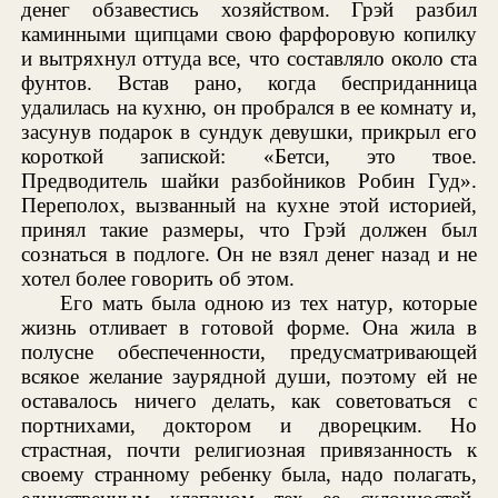
денег обзавестись хозяйством. Грэй разбил
каминными щипцами свою фарфоровую копилку
и вытряхнул оттуда все, что составляло около ста
фунтов. Встав рано, когда бесприданница
удалилась на кухню, он пробрался в ее комнату и,
засунув подарок в сундук девушки, прикрыл его
короткой запиской: «Бетси, это твое.
Предводитель шайки разбойников Робин Гуд».
Переполох, вызванный на кухне этой историей,
принял такие размеры, что Грэй должен был
сознаться в подлоге. Он не взял денег назад и не
хотел более говорить об этом.
Его мать была одною из тех натур, которые
жизнь отливает в готовой форме. Она жила в
полусне обеспеченности, предусматривающей
всякое желание заурядной души, поэтому ей не
оставалось ничего делать, как советоваться с
портнихами, доктором и дворецким. Но
страстная, почти религиозная привязанность к
своему странному ребенку была, надо полагать,