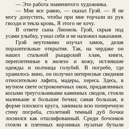
— Это работа знаменитого художника.
— Мне все равно, — сказал Грэй. — Я не
могу допустить, чтобы при мне торчали из рук
гвозди и текла кровь, Я этого не хочу.
В ответе сына Лионель Грэй, скрыв под
усами улыбку, узнал себя и не наложил наказания.
Грэй неутомимо изучал замок, делая
поразительные открытия. Так, на чердаке он
нашел стальной рыцарский хлам, книги,
переплетенные в железо и кожу, истлевшие
одежды и полчища голубей. В погребе, где
хранилось вино, он получил интересные сведения
относительно лафита, мадеры, хереса. Здесь, в
мутном свете остроконечных окон, придавленных
косыми треугольниками каменных сводов, стояли
маленькие и большие бочки; самая большая, в
форме плоского круга, занимала всю поперечную
стену погреба, столетний темный дуб бочки
лоснился как отшлифованный. Среди бочонков
стояли в плетеных корзинках пузатые бутыли