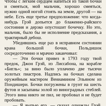
Чтобы с легким сердцем напиться из такой бочки
и смеяться, мой мальчик, хорошо смеяться,
нужно одной ногой стоять на земле, другой — на
небе. Есть еще третье предположение: что когда-
нибудь Грэй допьется до блаженно-райского
состояния и дерзко опустошит бочечку. Но это,
мальчик, было бы не исполнение предсказания, а
трактирный дебош.
Убедившись еще раз в исправном состоянии
крана большой бочки, Польдишок
сосредоточенно и мрачно заканчивал:
— Эти бочки привез в 1793 году твой
предок, Джон Грэй, из Лиссабона, на корабле
«Бигль»; за вино было уплачено две тысячи
золотых пиастров. Надпись на бочках сделана
оружейным мастером Вениамином Эльяном из
Пондишери. Бочки погружены в грунт на шесть
футов и засыпаны золой из виноградных стеблей.
Этого вина никто не пил, не пробовал и не будет
пробовать.
— Я выпью его, — сказал однажды Грэй,