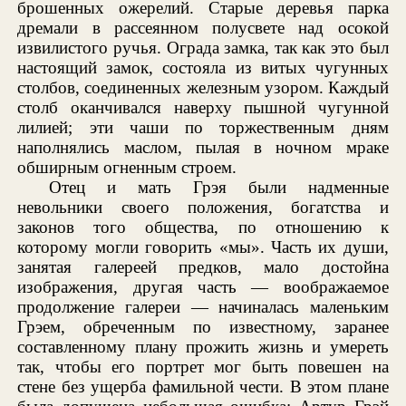
брошенных ожерелий. Старые деревья парка
дремали в рассеянном полусвете над осокой
извилистого ручья. Ограда замка, так как это был
настоящий замок, состояла из витых чугунных
столбов, соединенных железным узором. Каждый
столб оканчивался наверху пышной чугунной
лилией; эти чаши по торжественным дням
наполнялись маслом, пылая в ночном мраке
обширным огненным строем.
Отец и мать Грэя были надменные
невольники своего положения, богатства и
законов того общества, по отношению к
которому могли говорить «мы». Часть их души,
занятая галереей предков, мало достойна
изображения, другая часть — воображаемое
продолжение галереи — начиналась маленьким
Грэем, обреченным по известному, заранее
составленному плану прожить жизнь и умереть
так, чтобы его портрет мог быть повешен на
стене без ущерба фамильной чести. В этом плане