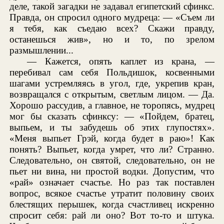
деле, такой загадки не задавал египетский сфинкс.
Правда, он спросил одного мудреца: — «Съем ли
я тебя, как съедаю всех? Скажи правду,
останешься жив», но и то, по зрелом
размышлении...
— Кажется, опять каплет из крана, —
перебивал сам себя Польдишок, косвенными
шагами устремляясь в угол, где, укрепив кран,
возвращался с открытым, светлым лицом. — Да.
Хорошо рассудив, а главное, не торопясь, мудрец
мог бы сказать сфинксу: — «Пойдем, братец,
выпьем, и ты забудешь об этих глупостях».
«Меня выпьет Грэй, когда будет в раю»! Как
понять? Выпьет, когда умрет, что ли? Странно.
Следовательно, он святой, следовательно, он не
пьет ни вина, ни простой водки. Допустим, что
«рай» означает счастье. Но раз так поставлен
вопрос, всякое счастье утратит половину своих
блестящих перышек, когда счастливец искренно
спросит себя: рай ли оно? Вот то-то и штука.