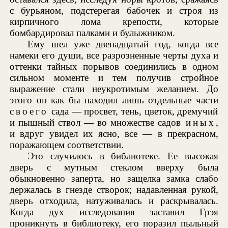
с бурьяном, подстерегая бабочек и строя из
кирпичного лома крепости, которые
бомбардировал палками и булыжником.
Ему шел уже двенадцатый год, когда все
намеки его души, все разрозненные черты духа и
оттенки тайных порывов соединились в одном
сильном моменте и тем получив стройное
выражение стали неукротимым желанием. До
этого он как бы находил лишь отдельные части
своего
сада — просвет, тень, цветок, дремучий
и пышный ствол — во множестве садов
иных
,
и вдруг увидел их ясно, все — в прекрасном,
поражающем соответствии.
Это случилось в библиотеке. Ее высокая
дверь с мутным стеклом вверху была
обыкновенно заперта, но защелка замка слабо
держалась в гнезде створок; надавленная рукой,
дверь отходила, натуживалась и раскрывалась.
Когда дух исследования заставил Грэя
проникнуть в библиотеку, его поразил пыльный