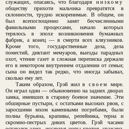
служащих, опасаясь, что благодаря
низкому
обществу прихоти мальчика превратятся в
склонности, трудно искоренимые. В общем, он
был всепоглощенно занят бесчисленными
фамильными процессами, начало которых
терялось в эпохе возникновения бумажных
фабрик, а конец — в смерти всех кляузников.
Кроме того, государственные дела, дела
поместий, диктант мемуаров, выезды парадных
охот, чтение газет и сложная переписка держали
его в некотором внутреннем отдалении от семьи;
сына он видел так редко, что иногда забывал,
сколько ему лет.
Таким образом, Грэй жил в
своем
мире.
Он играл один — обыкновенно на задних дворах
замка, имевших в старину боевое значение. Эти
обширные пустыри, с остатками высоких рвов, с
заросшими мхом каменными погребами, были
полны бурьяна, крапивы, репейника, терна и
скромно-пестрых диких цветов. Грэй часами
оставался здесь, исследуя норы кротов, сражаясь