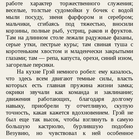
работе характер торжественного служения;
веселые, толстые судомойки у бочек с водой
мыли посуду, звеня фарфором и серебром;
мальчики, сгибаясь под тяжестью, вносили
корзины, полные рыб, устриц, раков и фруктов.
Там на длинном столе лежали радужные фазаны,
серые утки, пестрые куры; там свиная туша с
коротеньким хвостом и младенчески закрытыми
глазами; там — репа, капуста, орехи, синий изюм,
загорелые персики.
На кухне Грэй немного робел: ему казалось,
что здесь всем двигают темные силы, власть
которых есть главная пружина жизни замка;
окрики звучали как команда и заклинание;
движения работающих, благодаря долгому
навыку, приобрели ту отчетливую, скупую
точность, какая кажется вдохновением. Грэй не
был еще так высок, чтобы взглянуть в самую
большую кастрюлю, бурлившую подобно
Везувию, но чувствовал к ней особенное