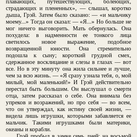
плавающих, путешествующих, болеющих,
страдающих и плененных», — слышал, коротко
дыша, Грэй. Затем было сказано: — «и мальчику
моему...» Тогда он сказал: — «Я...» Но больше не
мог ничего выговорить. Мать обернулась. Она
похудела: в надменности ее тонкого лица
светилось новое выражение, подобное
возвращенной юности. Она стремительно
подошла к сыну; короткий грудной смех,
сдержанное восклицание и слезы в глазах — вот
все. Но в эту минуту она жила сильнее и лучше,
чем за всю жизнь. — «Я сразу узнала тебя, о, мой
милый, мой маленький!» И Грэй действительно
перестал быть большим. Он выслушал о смерти
отца, затем рассказал о себе. Она внимала без
упреков и возражений, но про себя — во всем,
что он утверждал, как истину своей жизни, —
видела лишь игрушки, которыми забавляется ее
мальчик. Такими игрушками были материки,
океаны и корабли.
Грэй пробыл в замке семь дней; на восьмой