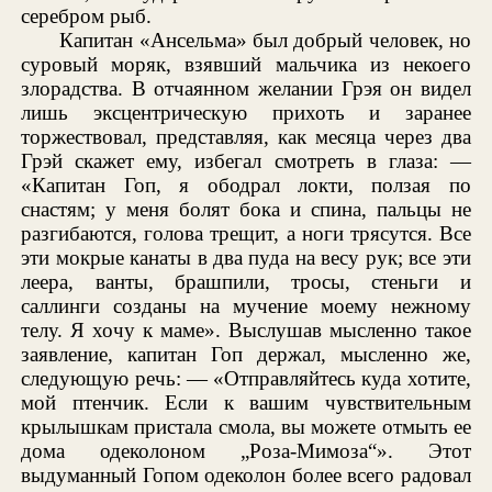
серебром рыб.
Капитан «Ансельма» был добрый человек, но
суровый моряк, взявший мальчика из некоего
злорадства. В отчаянном желании Грэя он видел
лишь эксцентрическую прихоть и заранее
торжествовал, представляя, как месяца через два
Грэй скажет ему, избегал смотреть в глаза: —
«Капитан Гоп, я ободрал локти, ползая по
снастям; у меня болят бока и спина, пальцы не
разгибаются, голова трещит, а ноги трясутся. Все
эти мокрые канаты в два пуда на весу рук; все эти
леера, ванты, брашпили, тросы, стеньги и
саллинги созданы на мучение моему нежному
телу. Я хочу к маме». Выслушав мысленно такое
заявление, капитан Гоп держал, мысленно же,
следующую речь: — «Отправляйтесь куда хотите,
мой птенчик. Если к вашим чувствительным
крылышкам пристала смола, вы можете отмыть ее
дома одеколоном „Роза-Мимоза“». Этот
выдуманный Гопом одеколон более всего радовал