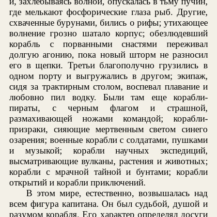
и, захлебываясь волной, опускалась в тьму пучин,
где мелькают фосфорические глаза рыб. Другие,
схваченные бурунами, бились о рифы; утихающее
волнение грозно шатало корпус; обезлюдевший
корабль с порванными снастями переживал
долгую агонию, пока новый шторм не разносил
его в щепки. Третьи благополучно грузились в
одном порту и выгружались в другом; экипаж,
сидя за трактирным столом, воспевал плавание и
любовно пил водку. Были там еще корабли-
пираты, с черным флагом и страшной,
размахивающей ножами командой; корабли-
призраки, сияющие мертвенным светом синего
озарения; военные корабли с солдатами, пушками
и музыкой; корабли научных экспедиций,
высматривающие вулканы, растения и животных;
корабли с мрачной тайной и бунтами; корабли
открытий и корабли приключений.
В этом мире, естественно, возвышалась над
всем фигура капитана. Он был судьбой, душой и
разумом корабля. Его характер определял досуги