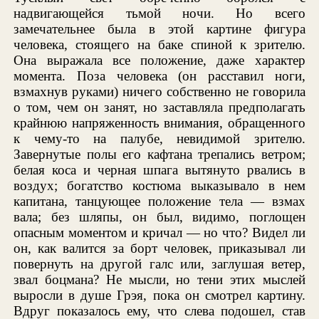
надвигающейся тьмой ночи. Но всего
замечательнее была в этой картине фигура
человека, стоящего на баке спиной к зрителю.
Она выражала все положение, даже характер
момента. Поза человека (он расставил ноги,
взмахнув руками) ничего собственно не говорила
о том, чем он занят, но заставляла предполагать
крайнюю напряженность внимания, обращенного
к чему-то на палубе, невидимой зрителю.
Завернутые полы его кафтана трепались ветром;
белая коса и черная шпага вытянуто рвались в
воздух; богатство костюма выказывало в нем
капитана, танцующее положение тела — взмах
вала; без шляпы, он был, видимо, поглощен
опасным моментом и кричал — но что? Видел ли
он, как валится за борт человек, приказывал ли
повернуть на другой галс или, заглушая ветер,
звал боцмана? Не мысли, но тени этих мыслей
выросли в душе Грэя, пока он смотрел картину.
Вдруг показалось ему, что слева подошел, став