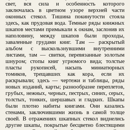
свет, вся сила и особенность которого
заключалась в цветном узоре верхней части
оконных стекол. Тишина покинутости стояла
здесь, как прудовая вода. Темные ряды книжных
шкапов местами примыкали к окнам, заслонив их
наполовину, между шкапов были проходы,
заваленные грудами книг. Там — раскрытый
альбом с выскользнувшими внутренними
листами, там — свитки, перевязанные золотым
шнуром; стопы книг угрюмого вида; толстые
пласты рукописей, насыпь миниатюрных
томиков, трещавших как кора, если их
раскрывали; здесь — чертежи и таблицы, ряды
новых изданий, карты; разнообразие переплетов,
грубых, нежных, черных, пестрых, синих, серых,
толстых, тонких, шершавых и гладких. Шкапы
были плотно набиты книгами. Они казались
стенами, заключившими жизнь в самой толще
своей. В отражениях шкапных стекол виднелись
другие шкапы, покрытые бесцветно блестящими