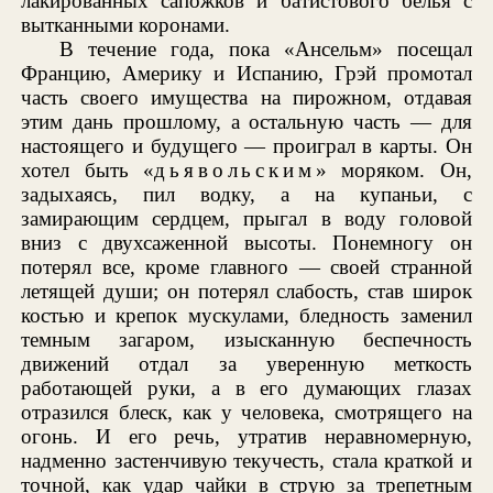
лакированных сапожков и батистового белья с
вытканными коронами.
В течение года, пока «Ансельм» посещал
Францию, Америку и Испанию, Грэй промотал
часть своего имущества на пирожном, отдавая
этим дань прошлому, а остальную часть — для
настоящего и будущего — проиграл в карты. Он
хотел быть «
дьявольским
» моряком. Он,
задыхаясь, пил водку, а на купаньи, с
замирающим сердцем, прыгал в воду головой
вниз с двухсаженной высоты. Понемногу он
потерял все, кроме главного — своей странной
летящей души; он потерял слабость, став широк
костью и крепок мускулами, бледность заменил
темным загаром, изысканную беспечность
движений отдал за уверенную меткость
работающей руки, а в его думающих глазах
отразился блеск, как у человека, смотрящего на
огонь. И его речь, утратив неравномерную,
надменно застенчивую текучесть, стала краткой и
точной, как удар чайки в струю за трепетным