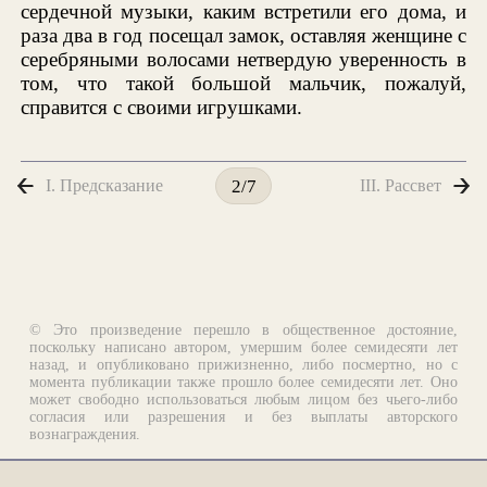
сердечной музыки, каким встретили его дома, и
раза два в год посещал замок, оставляя женщине с
серебряными волосами нетвердую уверенность в
том, что такой большой мальчик, пожалуй,
справится с своими игрушками.
I. Предсказание
III. Рассвет
2/7
© Это произведение перешло в общественное достояние,
поскольку написано автором, умершим более семидесяти лет
назад, и опубликовано прижизненно, либо посмертно, но с
момента публикации также прошло более семидесяти лет. Оно
может свободно использоваться любым лицом без чьего-либо
согласия или разрешения и без выплаты авторского
вознаграждения.