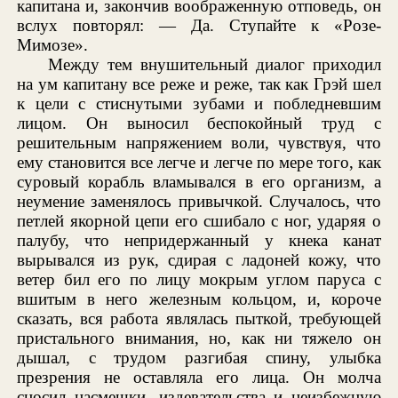
капитана и, закончив воображенную отповедь, он
вслух повторял: — Да. Ступайте к «Розе-
Мимозе».
Между тем внушительный диалог приходил
на ум капитану все реже и реже, так как Грэй шел
к цели с стиснутыми зубами и побледневшим
лицом. Он выносил беспокойный труд с
решительным напряжением воли, чувствуя, что
ему становится все легче и легче по мере того, как
суровый корабль вламывался в его организм, а
неумение заменялось привычкой. Случалось, что
петлей якорной цепи его сшибало с ног, ударяя о
палубу, что непридержанный у кнека канат
вырывался из рук, сдирая с ладоней кожу, что
ветер бил его по лицу мокрым углом паруса с
вшитым в него железным кольцом, и, короче
сказать, вся работа являлась пыткой, требующей
пристального внимания, но, как ни тяжело он
дышал, с трудом разгибая спину, улыбка
презрения не оставляла его лица. Он молча
сносил насмешки, издевательства и неизбежную