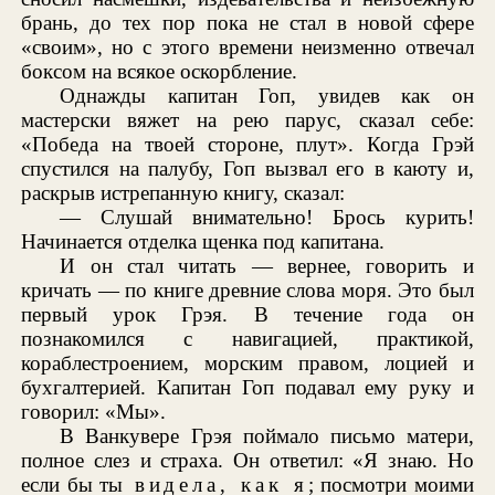
брань, до тех пор пока не стал в новой сфере
«своим», но с этого времени неизменно отвечал
боксом на всякое оскорбление.
Однажды капитан Гоп, увидев как он
мастерски вяжет на рею парус, сказал себе:
«Победа на твоей стороне, плут». Когда Грэй
спустился на палубу, Гоп вызвал его в каюту и,
раскрыв истрепанную книгу, сказал:
— Слушай внимательно! Брось курить!
Начинается отделка щенка под капитана.
И он стал читать — вернее, говорить и
кричать — по книге древние слова моря. Это был
первый урок Грэя. В течение года он
познакомился с навигацией, практикой,
кораблестроением, морским правом, лоцией и
бухгалтерией. Капитан Гоп подавал ему руку и
говорил: «Мы».
В Ванкувере Грэя поймало письмо матери,
полное слез и страха. Он ответил: «Я знаю. Но
если бы ты
видела, как я
; посмотри моими