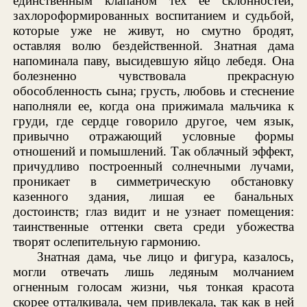
единственным клапаном тех ее склонностей,
захлороформированных воспитанием и судьбой,
которые уже не живут, но смутно бродят,
оставляя волю бездейственной. Знатная дама
напоминала паву, высидевшую яйцо лебедя. Она
болезненно чувствовала прекрасную
обособленность сына; грусть, любовь и стеснение
наполняли ее, когда она прижимала мальчика к
груди, где сердце говорило другое, чем язык,
привычно отражающий условные формы
отношений и помышлений. Так облачный эффект,
причудливо построенный солнечными лучами,
проникает в симметрическую обстановку
казенного здания, лишая ее банальных
достоинств; глаз видит и не узнает помещения:
таинственные оттенки света среди убожества
творят ослепительную гармонию.
Знатная дама, чье лицо и фигура, казалось,
могли отвечать лишь ледяным молчанием
огненным голосам жизни, чья тонкая красота
скорее отталкивала, чем привлекала, так как в ней