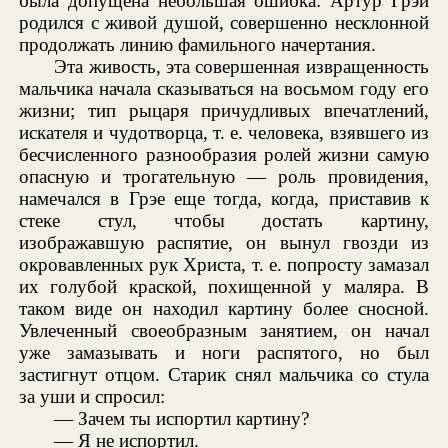
была допущена небольшая ошибка: Артур Грэй
родился с живой душой, совершенно несклонной
продолжать линию фамильного начертания.
Эта живость, эта совершенная извращенность
мальчика начала сказываться на восьмом году его
жизни; тип рыцаря причудливых впечатлений,
искателя и чудотворца, т. е. человека, взявшего из
бесчисленного разнообразия ролей жизни самую
опасную и трогательную — роль провидения,
намечался в Грэе еще тогда, когда, приставив к
стеке стул, чтобы достать картину,
изображавшую распятие, он вынул гвозди из
окровавленных рук Христа, т. е. попросту замазал
их голубой краской, похищенной у маляра. В
таком виде он находил картину более сносной.
Увлеченный своеобразным занятием, он начал
уже замазывать и ноги распятого, но был
застигнут отцом. Старик снял мальчика со стула
за уши и спросил:
— Зачем ты испортил картину?
— Я не испортил.