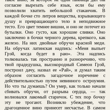
согласие вырезать себе язык, если бы ему
позволили хватить небольшой стаканчик. В
каждой бочке сто литров вещества, взрывающего
душу и превращающего тело в неподвижное
тесто. Его цвет темнее вишни, и оно не потечет из
бутылки. Оно густо, как хорошие сливки. Оно
заключено в бочки черного дерева, крепкого, как
железо. На них двойные обручи красной меди.
На обручах латинская надпись: «Меня выпьет
Грэй, когда будет в раю». Эта надпись
толковалась так пространно и разноречиво, что
твой прадедушка, высокородный Симеон Грэй,
построил дачу, назвал ее «Рай», и думал таким
образом согласить загадочное изречение с
действительностью путем невинного остроумия.
Но что ты думаешь? Он умер, как только начали
сбивать обручи, от разрыва сердца, — так
волновался лакомый старичок. С тех пор бочку
эту не трогают. Возникло убеждение, что
драгоценное вино принесет несчастье. В самом