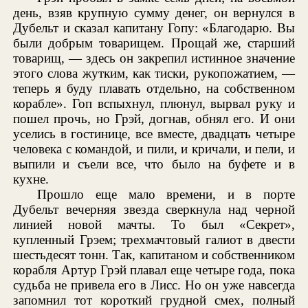
день, взяв крупную сумму денег, он вернулся в
Дубельт и сказал капитану Гопу: «Благодарю. Вы
были добрым товарищем. Прощай же, старший
товарищ, — здесь он закрепил истинное значение
этого слова жутким, как тиски, рукопожатием, —
теперь я буду плавать отдельно, на собственном
корабле». Гоп вспыхнул, плюнул, вырвал руку и
пошел прочь, но Грэй, догнав, обнял его. И они
уселись в гостинице, все вместе, двадцать четыре
человека с командой, и пили, и кричали, и пели, и
выпили и съели все, что было на буфете и в
кухне.
Прошло еще мало времени, и в порте
Дубельт вечерняя звезда сверкнула над черной
линией новой мачты. То был «Секрет»,
купленный Грэем; трехмачтовый галиот в двести
шестьдесят тонн. Так, капитаном и собственником
корабля Артур Грэй плавал еще четыре года, пока
судьба не привела его в Лисс. Но он уже навсегда
запомнил тот короткий грудной смех, полный