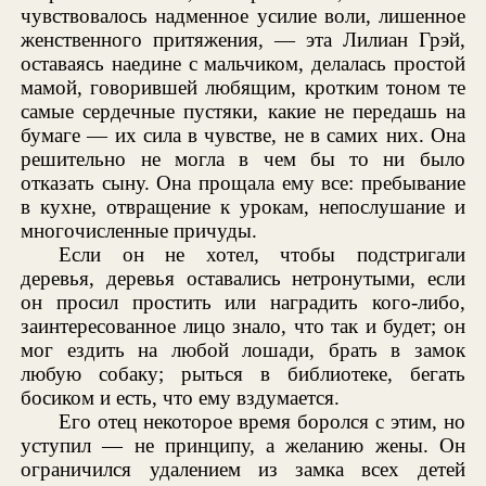
чувствовалось надменное усилие воли, лишенное
женственного притяжения, — эта Лилиан Грэй,
оставаясь наедине с мальчиком, делалась простой
мамой, говорившей любящим, кротким тоном те
самые сердечные пустяки, какие не передашь на
бумаге — их сила в чувстве, не в самих них. Она
решительно не могла в чем бы то ни было
отказать сыну. Она прощала ему все: пребывание
в кухне, отвращение к урокам, непослушание и
многочисленные причуды.
Если он не хотел, чтобы подстригали
деревья, деревья оставались нетронутыми, если
он просил простить или наградить кого-либо,
заинтересованное лицо знало, что так и будет; он
мог ездить на любой лошади, брать в замок
любую собаку; рыться в библиотеке, бегать
босиком и есть, что ему вздумается.
Его отец некоторое время боролся с этим, но
уступил — не принципу, а желанию жены. Он
ограничился удалением из замка всех детей