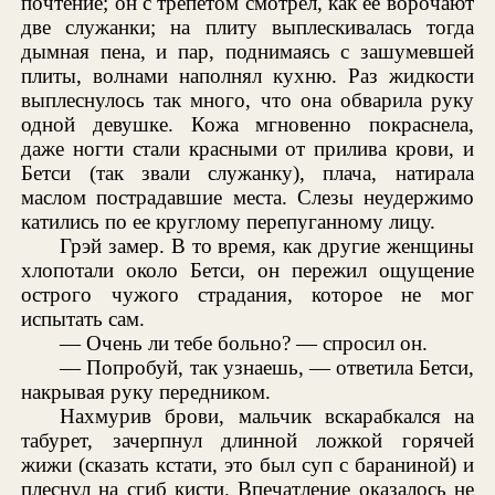
почтение; он с трепетом смотрел, как ее ворочают
две служанки; на плиту выплескивалась тогда
дымная пена, и пар, поднимаясь с зашумевшей
плиты, волнами наполнял кухню. Раз жидкости
выплеснулось так много, что она обварила руку
одной девушке. Кожа мгновенно покраснела,
даже ногти стали красными от прилива крови, и
Бетси (так звали служанку), плача, натирала
маслом пострадавшие места. Слезы неудержимо
катились по ее круглому перепуганному лицу.
Грэй замер. В то время, как другие женщины
хлопотали около Бетси, он пережил ощущение
острого чужого страдания, которое не мог
испытать сам.
— Очень ли тебе больно? — спросил он.
— Попробуй, так узнаешь, — ответила Бетси,
накрывая руку передником.
Нахмурив брови, мальчик вскарабкался на
табурет, зачерпнул длинной ложкой горячей
жижи (сказать кстати, это был суп с бараниной) и
плеснул на сгиб кисти. Впечатление оказалось не