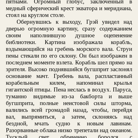
пятнами. Огромный глобус, заключенный в
медный сферический крест экватора и меридиана,
стоял на круглом столе.
Обернувшись к выходу, Грэй увидел над
дверью огромную картину, сразу содержанием
своим наполнившую душное оцепенение
библиотеки. Картина изображала корабль,
вздымающийся на гребень морского вала. Струи
пены стекали по его склону. Он был изображен в
последнем моменте взлета. Корабль шел прямо на
зрителя. Высоко поднявшийся бугшприт заслонял
основание мачт. Гребень вала, распластанный
корабельным килем, напоминал крылья
гигантской птицы. Пена неслась в воздух. Паруса,
туманно видимые из-за бакборта и выше
бугшприта, полные неистовой силы шторма,
валились всей громадой назад, чтобы, перейдя
вал, выпрямиться, а затем, склоняясь над
бездной, мчать судно к новым лавинам.
Разорванные облака низко трепетали над океаном.
Тусклый свет обреченно боролся с