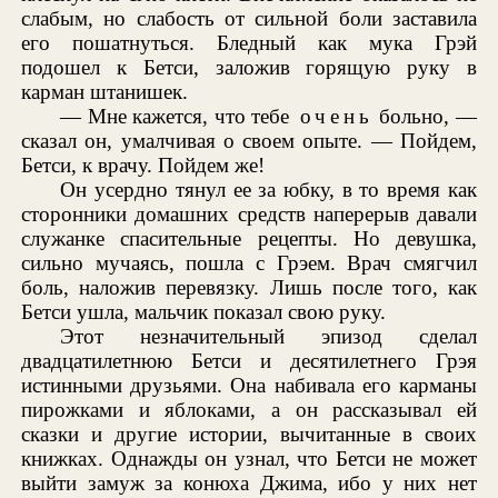
слабым, но слабость от сильной боли заставила
его пошатнуться. Бледный как мука Грэй
подошел к Бетси, заложив горящую руку в
карман штанишек.
— Мне кажется, что тебе
очень
больно, —
сказал он, умалчивая о своем опыте. — Пойдем,
Бетси, к врачу. Пойдем же!
Он усердно тянул ее за юбку, в то время как
сторонники домашних средств наперерыв давали
служанке спасительные рецепты. Но девушка,
сильно мучаясь, пошла с Грэем. Врач смягчил
боль, наложив перевязку. Лишь после того, как
Бетси ушла, мальчик показал свою руку.
Этот незначительный эпизод сделал
двадцатилетнюю Бетси и десятилетнего Грэя
истинными друзьями. Она набивала его карманы
пирожками и яблоками, а он рассказывал ей
сказки и другие истории, вычитанные в своих
книжках. Однажды он узнал, что Бетси не может
выйти замуж за конюха Джима, ибо у них нет