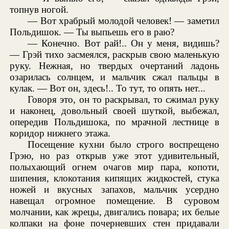
топнув ногой.
— Вот храбрый молодой человек! — заметил
Польдишок. — Ты выпьешь его в раю?
— Конечно. Вот рай!.. Он у меня, видишь?
— Грэй тихо засмеялся, раскрыв свою маленькую
руку. Нежная, но твердых очертаний ладонь
озарилась солнцем, и мальчик сжал пальцы в
кулак. — Вот он, здесь!.. То тут, то опять нет...
Говоря это, он то раскрывал, то сжимал руку
и наконец, довольный своей шуткой, выбежал,
опередив Польдишока, по мрачной лестнице в
коридор нижнего этажа.
Посещение кухни было строго воспрещено
Грэю, но раз открыв уже этот удивительный,
полыхающий огнем очагов мир пара, копоти,
шипения, клокотания кипящих жидкостей, стука
ножей и вкусных запахов, мальчик усердно
навещал огромное помещение. В суровом
молчании, как жрецы, двигались повара; их белые
колпаки на фоне почерневших стен придавали