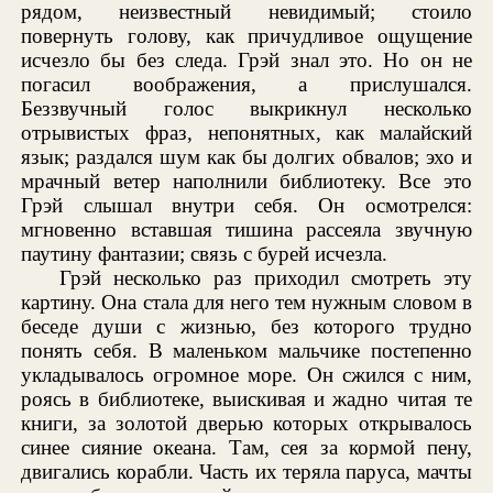
рядом, неизвестный невидимый; стоило
повернуть голову, как причудливое ощущение
исчезло бы без следа. Грэй знал это. Но он не
погасил воображения, а прислушался.
Беззвучный голос выкрикнул несколько
отрывистых фраз, непонятных, как малайский
язык; раздался шум как бы долгих обвалов; эхо и
мрачный ветер наполнили библиотеку. Все это
Грэй слышал внутри себя. Он осмотрелся:
мгновенно вставшая тишина рассеяла звучную
паутину фантазии; связь с бурей исчезла.
Грэй несколько раз приходил смотреть эту
картину. Она стала для него тем нужным словом в
беседе души с жизнью, без которого трудно
понять себя. В маленьком мальчике постепенно
укладывалось огромное море. Он сжился с ним,
роясь в библиотеке, выискивая и жадно читая те
книги, за золотой дверью которых открывалось
синее сияние океана. Там, сея за кормой пену,
двигались корабли. Часть их теряла паруса, мачты