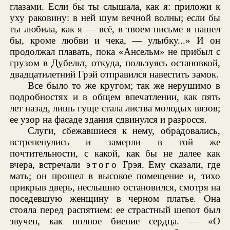
глазами. Если бы ты слышала, как я: приложи к
уху раковину: в ней шум вечной волны; если бы
ты любила, как я — всё, в твоем письме я нашел
бы, кроме любви и чека, — улыбку...» И он
продолжал плавать, пока «Ансельм» не прибыл с
грузом в Дубельт, откуда, пользуясь остановкой,
двадцатилетний Грэй отправился навестить замок.
Все было то же кругом; так же нерушимо в
подробностях и в общем впечатлении, как пять
лет назад, лишь гуще стала листва молодых вязов;
ее узор на фасаде здания сдвинулся и разросся.
Слуги, сбежавшиеся к нему, обрадовались,
встрепенулись и замерли в той же
почтительности, с какой, как бы не далее как
вчера, встречали
этого
Грэя. Ему сказали, где
мать; он прошел в высокое помещение и, тихо
прикрыв дверь, неслышно остановился, смотря на
поседевшую женщину в черном платье. Она
стояла перед распятием: ее страстный шепот был
звучен, как полное биение сердца. — «О