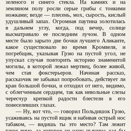
зеленого и синего стекла. На камнях и на
земляном полу росли серые грибы с тонкими
ножками; везде — плесень, мох, сырость, кислый
удушливый запах. Огромная паутина золотилась
в дальнем углу, когда, под вечер, солнце
высматривало ее последним лучом. В одном
месте было зарыто две бочки лучшего Аликанте,
какое существовало во время Кромвеля, и
погребщик, указывая Грэю на пустой угол, не
упускал случая повторить историю знаменитой
могилы, в которой лежал мертвец, более живой,
чем стая фокстерьеров. Начиная рассказ,
рассказчик не забывал попробовать, действует ли
кран большой бочки, и отходил от него, видимо,
с облегченным сердцем, так как невольные слезы
чересчур крепкой радости блестели в его
повеселевших глазах.
— Ну, вот что, — говорил Польдишок Грэю,
усаживаясь на пустой ящик и набивая острый нос
табаком, — видишь ты это место? Там лежит
такое вино, за которое не один пьяница дал бы