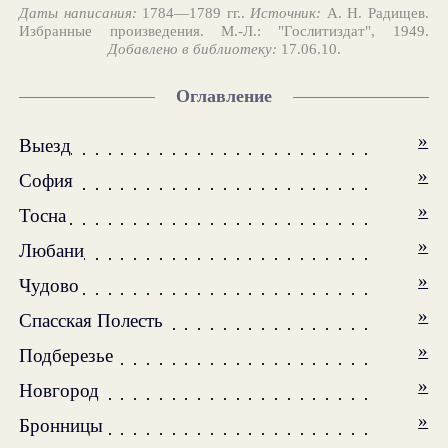
Даты написания:
1784—1789 гг..
Источник:
А. Н. Радищев.
Избранные произведения. М.-Л.: "Гослитиздат", 1949.
Добавлено в библиотеку:
17.06.10.
Оглавление
»
Выезд
»
София
»
Тосна
»
Любани
»
Чудово
»
Спасская Полесть
»
Подберезье
»
Новгород
»
Бронницы