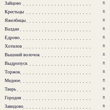
»
Зайцово
»
Крестьцы
»
Яжелбицы
»
Валдаи
»
Едрово
»
Xотилов
»
Вышний волочок
»
Выдропуск
»
Торжок
»
Медное
»
Тверь
»
Городня
»
Завидово