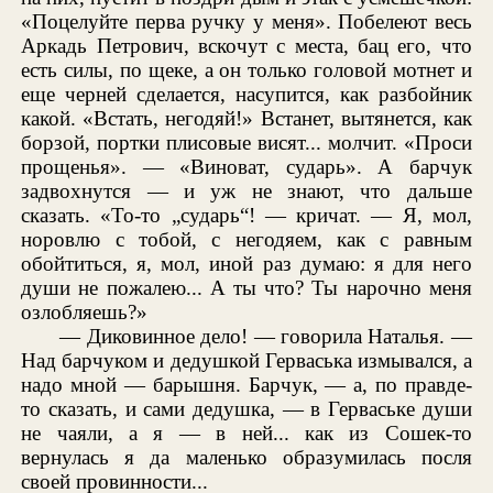
«Поцелуйте перва ручку у меня». Побелеют весь
Аркадь Петрович, вскочут с места, бац его, что
есть силы, по щеке, а он только головой мотнет и
еще черней сделается, насупится, как разбойник
какой. «Встать, негодяй!» Встанет, вытянется, как
борзой, портки плисовые висят... молчит. «Проси
прощенья». — «Виноват, сударь». А барчук
задвохнутся — и уж не знают, что дальше
сказать. «То-то „сударь“! — кричат. — Я, мол,
норовлю с тобой, с негодяем, как с равным
обойтиться, я, мол, иной раз думаю: я для него
души не пожалею... А ты что? Ты нарочно меня
озлобляешь?»
— Диковинное дело! — говорила Наталья. —
Над барчуком и дедушкой Герваська измывался, а
надо мной — барышня. Барчук, — а, по правде-
то сказать, и сами дедушка, — в Герваське души
не чаяли, а я — в ней... как из Сошек-то
вернулась я да маленько образумилась посля
своей провинности...