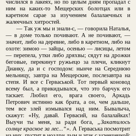
числился в лакеях, но по целым дням пропадал с
ним на каких-то Мещерских болотцах или в
каретном сарае за изучением балалаечных и
жалеечных хитростей.
— Так уж мы и знали-с, — говорила Наталья,
— в доме только почивают. А не почивают, —
значит, либо на деревне, либо в каретном, либо на
охоте: зимою — зайцы, осенью — лисицы, летом
— перепела, утки либо дряхвы; сядут на дрожки
беговые, перекинут ружьецо за плечи, кликнут
Дианку, да и с господом: нынче на Середнюю
мельницу, завтра на Мещерские, послезавтра на
степя. И все с Герваськой. Тот первый коновод
всему был, а прикидывался, что это барчук его
таскает. Любил его, врага своего, Аркадь
Петрович истинно как брата, а он, чем дальше,
тем все злей измывался над ним. Бывалыча,
скажут: «Ну, давай. Гервасий, на балалайках!
Выучи ты меня, за ради бога,
„Закатилось
солнце красное за лес...“».
А Герваська посмотрит
на них, пустит в ноздри дым и этак с усмешечкой: