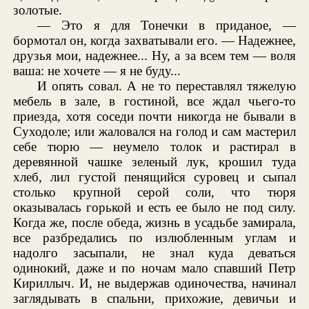
золотые.
— Это я для Тонечки в приданое, —
бормотал он, когда захватывали его. — Надежнее,
друзья мои, надежнее... Ну, а за всем тем — воля
ваша: не хочете — я не буду...
И опять совал. А не то переставлял тяжелую
мебель в зале, в гостиной, все ждал чьего-то
приезда, хотя соседи почти никогда не бывали в
Суходоле; или жаловался на голод и сам мастерил
себе тюрю — неумело толок и растирал в
деревянной чашке зеленый лук, крошил туда
хлеб, лил густой пенящийся суровец и сыпал
столько крупной серой соли, что тюря
оказывалась горькой и есть ее было не под силу.
Когда же, после обеда, жизнь в усадьбе замирала,
все разбредались по излюбленным углам и
надолго засыпали, не знал куда деваться
одинокий, даже и по ночам мало спавший Петр
Кириллыч. И, не выдержав одиночества, начинал
заглядывать в спальни, прихожие, девичьи и