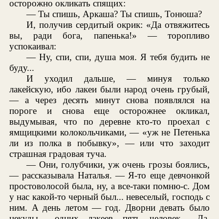
осторожно окликать спящих:
— Ты спишь, Аркаша? Ты спишь, Тонюша?
И, получив сердитый окрик: «Да отвяжитесь
вы, ради бога, папенька!» — торопливо
успокаивал:
— Ну, спи, спи, душа моя. Я тебя будить не
буду...
И уходил дальше, — минуя только
лакейскую, ибо лакеи были народ очень грубый,
— а через десять минут снова появлялся на
пороге и снова еще осторожнее окликал,
выдумывая, что по деревне кто-то проехал с
ямщицкими колокольчиками, — «уж не Петенька
ли из полка в побывку», — или что заходит
страшная градовая туча.
— Они, голубчики, уж очень грозы боялись,
— рассказывала Наталья. — Я-то еще девчонкой
простоволосой была, ну, а все-таки помню-с. Дом
у нас какой-то черный был... невеселый, господь с
ним. А день летом — год. Дворни девать было
некуды... одних лакеев пять человек... Да,