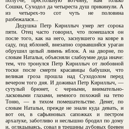
полутче, престольную вотчину, нам только
Сошки, Суходол да четыреста душ прикинули. А
из четырех-то сот чуть не половина
разбежалася...
Дедушка Петр Кириллыч умер лет сорока
пяти. Отец часто говорил, что помешался он
после того, как на него, заснувшего на ковре в
саду, под яблоней, внезапно сорвавшийся ураган
обрушил целый ливень яблок. А на дворне, по
словам Натальи, объясняли слабоумие деда иначе:
тем, что тронулся Петр Кириллыч от любовной
тоски после смерти красавицы бабушки, что
великая гроза прошла над Суходолом перед
вечером того дня. И доживал Петр Кириллыч, —
сутулый брюнет, с черными, внимательно-
ласковыми глазами, немного похожий на тетю
Тоню, — в тихом помешательстве. Денег, по
словам Натальи, прежде не знали куда девать, и
вот он, в сафьяновых сапожках и пестром
архалуке, заботливо и неслышно бродил по дому
и, оглядываясь, совал в трещины дубовых бревен