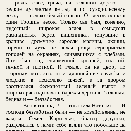
— рожь, овес, греча, на большой дороге —
редкие дуплистые ветлы, а по суходольскому
верху — только белый голыш. От лесов остался
один Трошин лесок. Только сад был, конечно,
чудесный: широкая аллея в семьдесят
раскидистых берез, вишенники, тонувшие в
крапиве, дремучие заросли малины, акации,
сирени и чуть не целая роща серебристых
тополей на окраинах, сливавшихся с хлебами.
Дом был под соломенной крышей, толстой,
темной и плотной. И глядел он на двор, по
сторонам которого шли длиннейшие службы и
людские в несколько связей, а за двором
расстилался бесконечный зеленый выгон и
широко раскидывалась барская деревня, большая,
бедная и — беззаботная.
— Вся в господ-с! — говорила Наталья. — И
господа беззаботны были — не хозяйственны, не
жадны. Семен Кириллыч, братец дедушки,
разделились с нами: себе взяли что побольше да