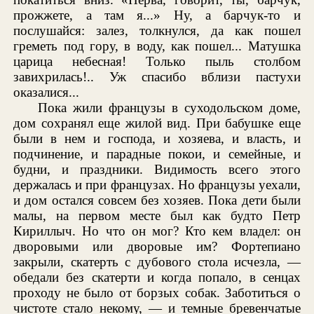
прожжете, а там я...» Ну, а барчук-то и
послушайся: залез, толкнулся, да как пошел
греметь под гору, в воду, как пошел... Матушка
царица небесная! Только пыль столбом
завихрилась!.. Уж спасибо вблизи пастухи
оказалися...
Пока жили французы в суходольском доме,
дом сохранял еще жилой вид. При бабушке еще
были в нем и господа, и хозяева, и власть, и
подчинение, и парадные покои, и семейные, и
будни, и праздники. Видимость всего этого
держалась и при французах. Но французы уехали,
и дом остался совсем без хозяев. Пока дети были
малы, на первом месте был как будто Петр
Кириллыч. Но что он мог? Кто кем владел: он
дворовыми или дворовые им? Фортепиано
закрыли, скатерть с дубового стола исчезла, —
обедали без скатерти и когда попало, в сенцах
проходу не было от борзых собак. Заботиться о
чистоте стало некому, — и темные бревенчатые