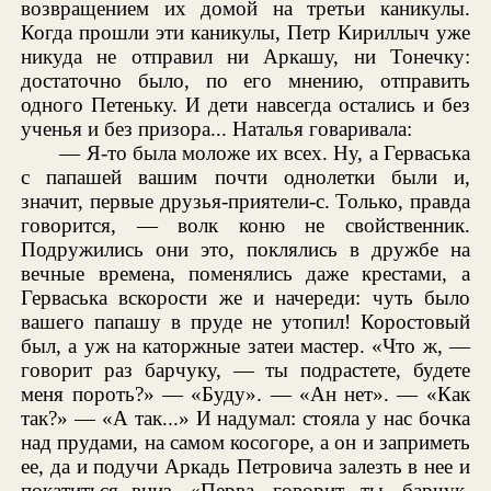
возвращением их домой на третьи каникулы.
Когда прошли эти каникулы, Петр Кириллыч уже
никуда не отправил ни Аркашу, ни Тонечку:
достаточно было, по его мнению, отправить
одного Петеньку. И дети навсегда остались и без
ученья и без призора... Наталья говаривала:
— Я-то была моложе их всех. Ну, а Герваська
с папашей вашим почти однолетки были и,
значит, первые друзья-приятели-с. Только, правда
говорится, — волк коню не свойственник.
Подружились они это, поклялись в дружбе на
вечные времена, поменялись даже крестами, а
Герваська вскорости же и начереди: чуть было
вашего папашу в пруде не утопил! Коростовый
был, а уж на каторжные затеи мастер. «Что ж, —
говорит раз барчуку, — ты подрастете, будете
меня пороть?» — «Буду». — «Ан нет». — «Как
так?» — «А так...» И надумал: стояла у нас бочка
над прудами, на самом косогоре, а он и заприметь
ее, да и подучи Аркадь Петровича залезть в нее и
покатиться вниз. «Перва, говорит, ты, барчук,