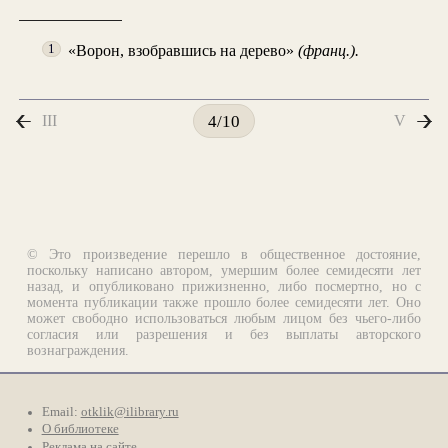
«Ворон, взобравшись на дерево»
(франц.).
1
III
V
4/10
© Это произведение перешло в общественное достояние,
поскольку написано автором, умершим более семидесяти лет
назад, и опубликовано прижизненно, либо посмертно, но с
момента публикации также прошло более семидесяти лет. Оно
может свободно использоваться любым лицом без чьего-либо
согласия или разрешения и без выплаты авторского
вознаграждения.
Email:
otklik@ilibrary.ru
О библиотеке
Реклама на сайте