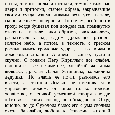
стены, темные полы и потолки, темные тяжелые
двери и притолки, старые образа, закрывавшие
своими суздальскими ликами весь угол в зале,
скоро и совсем почернели. По ночам, особенно в
грозу, когда бушевал под дождем сад, поминутно
озарялись в зале лики образов, раскрывалось,
распахивалось над садом дрожащее розово-
золотое небо, а потом, в темноте, с треском
раскалывались громовые удары, — по ночам в
доме было страшно. А днем — сонно, пусто и
скучно. С годами Петр Кириллыч все слабел,
становился все незаметнее, хозяйкой же дома
являлась дряхлая Дарья Устиновна, кормилица
дедушки. Но власть ее почти равнялась его
власти, а староста Демьян не вмешивался в
управление домом: он знал только полевое
хозяйство, с ленивой усмешкой говоря иногда:
«Что ж, я своих господ не обиждаю...» Отцу,
юноше, не до Суходола было: его с ума сводила
охота, балалайка, любовь к Герваське, который