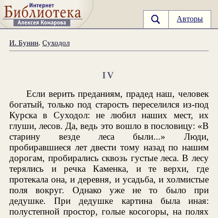
Авторы
И. Бунин
.
Суходол
IV
Если верить преданиям, прадед наш, человек
богатый, только под старость переселился из-под
Курска в Суходол: не любил наших мест, их
глуши, лесов. Да, ведь это вошло в пословицу: «В
старину везде леса были...» Люди,
пробиравшиеся лет двести тому назад по нашим
дорогам, пробирались сквозь густые леса. В лесу
терялись и речка Каменка, и те верхи, где
протекала она, и деревня, и усадьба, и холмистые
поля вокруг. Однако уже не то было при
дедушке. При дедушке картина была иная:
полустепной простор, голые косогоры, на полях