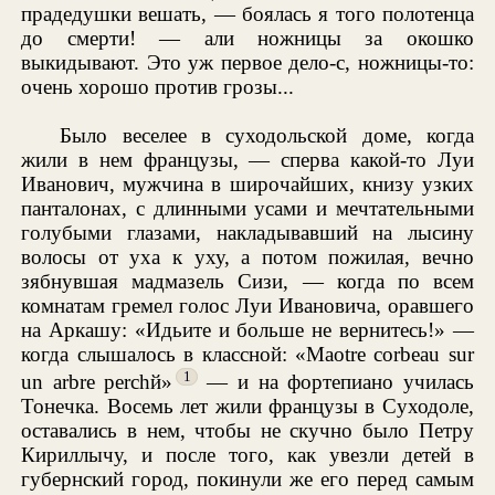
прадедушки вешать, — боялась я того полотенца
до смерти! — али ножницы за окошко
выкидывают. Это уж первое дело-с, ножницы-то:
очень хорошо против грозы...
Было веселее в суходольской доме, когда
жили в нем французы, — сперва какой-то Луи
Иванович, мужчина в широчайших, книзу узких
панталонах, с длинными усами и мечтательными
голубыми глазами, накладывавший на лысину
волосы от уха к уху, а потом пожилая, вечно
зябнувшая мадмазель Сизи, — когда по всем
комнатам гремел голос Луи Ивановича, оравшего
на Аркашу: «Идьите и больше не вернитесь!» —
когда слышалось в классной: «Maоtre corbeau sur
1
un arbre perchй»
— и на фортепиано училась
Тонечка. Восемь лет жили французы в Суходоле,
оставались в нем, чтобы не скучно было Петру
Кириллычу, и после того, как увезли детей в
губернский город, покинули же его перед самым