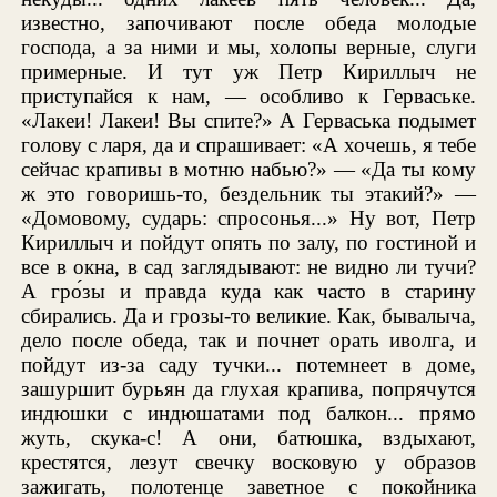
известно, започивают после обеда молодые
господа, а за ними и мы, холопы верные, слуги
примерные. И тут уж Петр Кириллыч не
приступайся к нам, — особливо к Герваське.
«Лакеи! Лакеи! Вы спите?» А Герваська подымет
голову с ларя, да и спрашивает: «А хочешь, я тебе
сейчас крапивы в мотню набью?» — «Да ты кому
ж это говоришь-то, бездельник ты этакий?» —
«Домовому, сударь: спросонья...» Ну вот, Петр
Кириллыч и пойдут опять по залу, по гостиной и
все в окна, в сад заглядывают: не видно ли тучи?
А гро́зы и правда куда как часто в старину
сбирались. Да и грозы-то великие. Как, бывалыча,
дело после обеда, так и почнет орать иволга, и
пойдут из-за саду тучки... потемнеет в доме,
зашуршит бурьян да глухая крапива, попрячутся
индюшки с индюшатами под балкон... прямо
жуть, скука-с! А они, батюшка, вздыхают,
крестятся, лезут свечку восковую у образов
зажигать, полотенце заветное с покойника