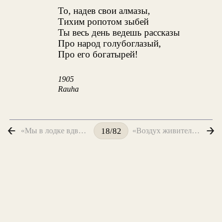
То, надев свои алмазы,
Тихим ропотом зыбей
Ты весь день ведешь рассказы
Про народ голубоглазый,
Про его богатырей!
1905
Rauha
«Мы в лодке вдвоем, и ласкает волна...»
«Воздух живительный, воздух смолистый...»
18/82