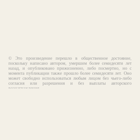
© Это произведение перешло в общественное достояние,
поскольку написано автором, умершим более семидесяти лет
назад, и опубликовано прижизненно, либо посмертно, но с
момента публикации также прошло более семидесяти лет. Оно
может свободно использоваться любым лицом без чьего-либо
согласия или разрешения и без выплаты авторского
вознаграждения.
Email:
otklik@ilibrary.ru
О библиотеке
Реклама на сайте
©1996—2026 Алексей Комаров. Подборка произведений,
оформление, программирование.