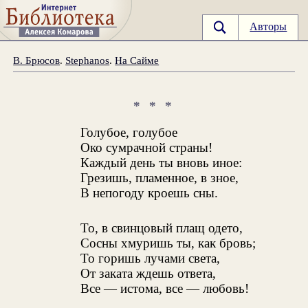
Авторы
В. Брюсов
.
Stephanos
.
На Сайме
* * *
Голубое, голубое
Око сумрачной страны!
Каждый день ты вновь иное:
Грезишь, пламенное, в зное,
В непогоду кроешь сны.
То, в свинцовый плащ одето,
Сосны хмуришь ты, как бровь;
То горишь лучами света,
От заката ждешь ответа,
Все — истома, все — любовь!