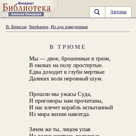
Авторы
В. Брюсов
.
Stephanos
.
Из ада изведенные
В ТРЮМЕ
Мы — двое, брошенные в трюм,
В оковах на полу простертые.
Едва доходит в глуби мертвые
Далеких волн неровный шум.
Прошли мы ужасы Суда,
И приговоры нам прочитаны,
И нас влечет корабль испытанный
Из мира жизни навсегда.
Зачем же ты, лицом упав
На доски жесткие, холодные,