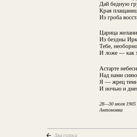
Дай бедную гру
Края плащаниц
Из гроба восст
Царица желани
Из бездны Ирк
Тебе, необорн
И ложе — как 
Астарте небесн
Над нами сияю
Я — жрец темн
И ночью и дне
28—30 июля 1905
Антоновка
Два голоса