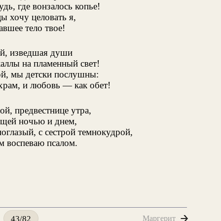
дь, где вонзалось копье!
ы хочу целовать я,
авшее тело твое!
й, изведшая души
аллы на пламенный свет!
ой, мы детски послушны:
храм, и любовь — как обет!
ой, предвестнице утра,
щей ночью и днем,
оглазый, с сестрой темнокудрой,
м воспеваю псалом.
Маргерит
43/82