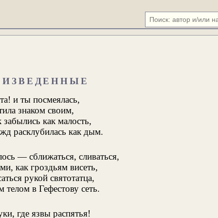
А ИЗВЕДЕННЫЕ
та! и ты посмеялась,
тила знаком своим,
 забылись как малость,
ежд расклубилась как дым.
ось — сближаться, сливаться,
ми, как гроздьям висеть,
аться рукой святотатца,
м телом в Гефестову сеть.
ки, где язвы распятья!