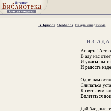
В. Брюсов
.
Stephanos
.
Из ада изведенные
ИЗ АД
Астарта! Астар
В аду нас отме
И ужасы пыток
И радость над
Одно нам остал
Слипаться уста
К святыням кас
Вплетаться все
Дай бледные ру